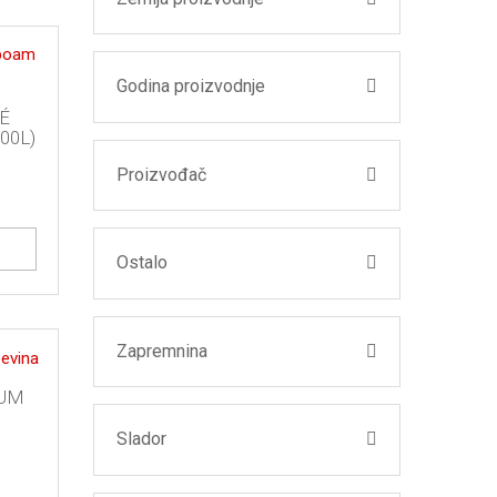
Godina proizvodnje
É
00L)
Proizvođač
Ostalo
Zapremnina
IUM
Slador