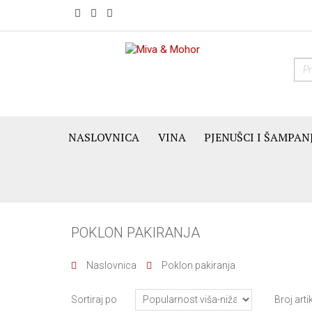
NASLOVNICA
VINA
PJENUŠCI I ŠAMPAN
POKLON PAKIRANJA
Naslovnica
Poklon pakiranja
Sortiraj po
Broj arti