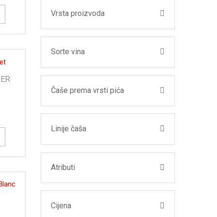
Vrsta proizvoda
Sorte vina
ER
Čaše prema vrsti pića
Linije čaša
Atributi
Cijena