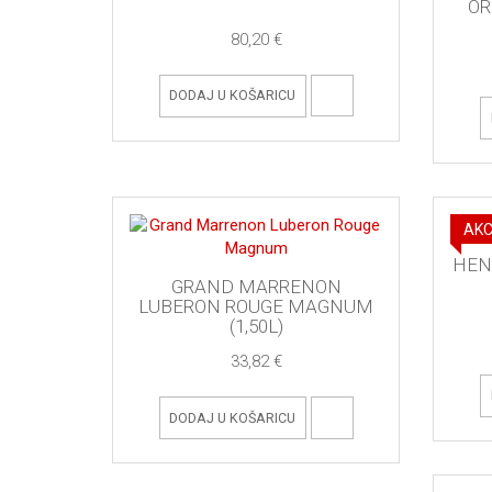
OR
80,20 €
DODAJ U KOŠARICU
AKC
HEN
GRAND MARRENON
LUBERON ROUGE MAGNUM
(1,50L)
33,82 €
DODAJ U KOŠARICU