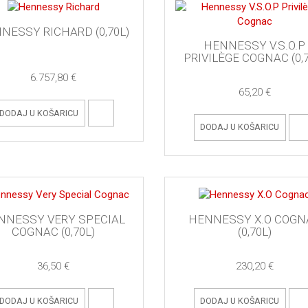
NESSY RICHARD (0,70L)
HENNESSY V.S.O.P
PRIVILÈGE COGNAC (0,7
6.757,80 €
65,20 €
DODAJ U KOŠARICU
DODAJ U KOŠARICU
NNESSY VERY SPECIAL
HENNESSY X.O COGN
COGNAC (0,70L)
(0,70L)
36,50 €
230,20 €
DODAJ U KOŠARICU
DODAJ U KOŠARICU