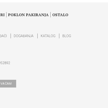
RI
POKLON PAKIRANJA
OSTALO
ĐAČI
DOGAĐANJA
KATALOG
BLOG
952892