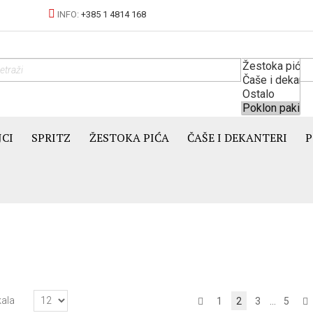
INFO:
+385 1 4814 168
JCI
SPRITZ
ŽESTOKA PIĆA
ČAŠE I DEKANTERI
P
kala
1
2
3
...
5