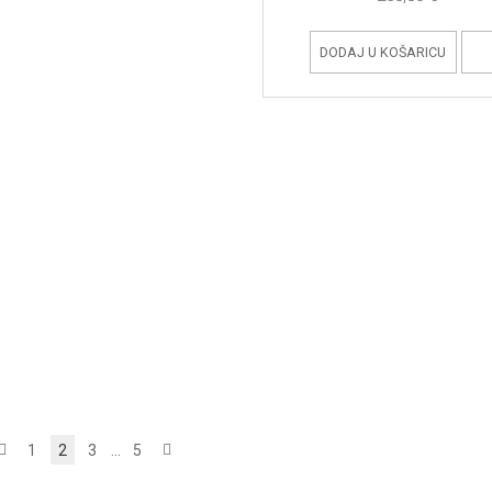
DODAJ U KOŠARICU
1
2
3
...
5