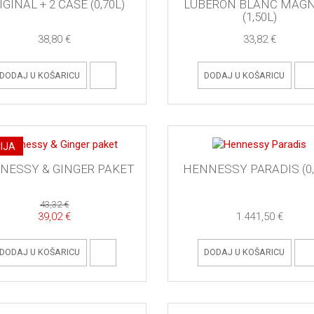
IGINAL + 2 ČAŠE (0,70L)
LUBERON BLANC MAG
(1,50L)
38,80 €
33,82 €
DODAJ U KOŠARICU
DODAJ U KOŠARICU
IJA
NESSY & GINGER PAKET
HENNESSY PARADIS (0,
43,32 €
39,02 €
1.441,50 €
DODAJ U KOŠARICU
DODAJ U KOŠARICU