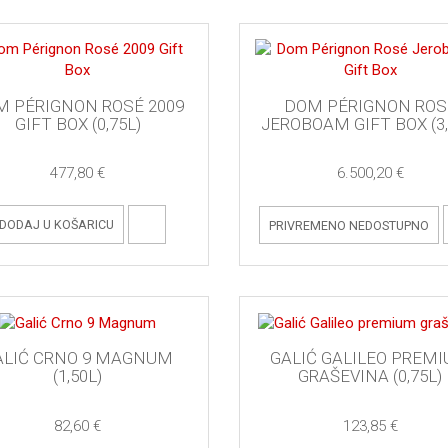
M PÉRIGNON ROSÉ 2009
DOM PÉRIGNON ROS
GIFT BOX (0,75L)
JEROBOAM GIFT BOX (3,
477,80 €
6.500,20 €
DODAJ U KOŠARICU
PRIVREMENO NEDOSTUPNO
ALIĆ CRNO 9 MAGNUM
GALIĆ GALILEO PREM
(1,50L)
GRAŠEVINA (0,75L)
82,60 €
123,85 €