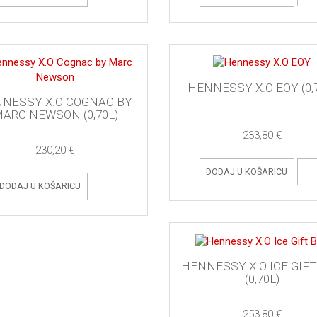
HENNESSY X.O EOY (0,
NESSY X.O COGNAC BY
ARC NEWSON (0,70L)
233,80 €
230,20 €
DODAJ U KOŠARICU
DODAJ U KOŠARICU
HENNESSY X.O ICE GIFT
(0,70L)
253,80 €