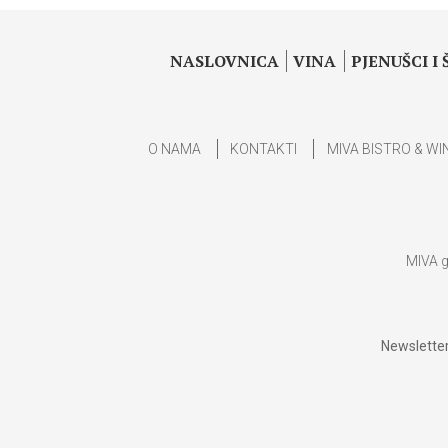
NASLOVNICA
VINA
PJENUŠCI I
O NAMA
KONTAKTI
MIVA BISTRO & WI
MIVA g
Newsletter