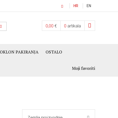
HR
EN
0,00
€
0
artikala
OKLON PAKIRANJA
OSTALO
Moji favoriti
Zemlja proizvodnje