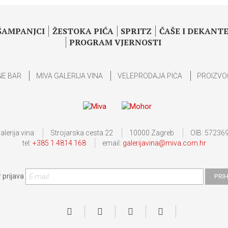
 ŠAMPANJCI
ŽESTOKA PIĆA
SPRITZ
ČAŠE I DEKANTE
PROGRAM VJERNOSTI
NE BAR
MIVA GALERIJA VINA
VELEPRODAJA PIĆA
PROIZVO
alerija vina
Strojarska cesta 22
10000 Zagreb
OIB: 57236
tel:
+385 1 4814 168
email:
galerijavina@miva.com.hr
 prijava