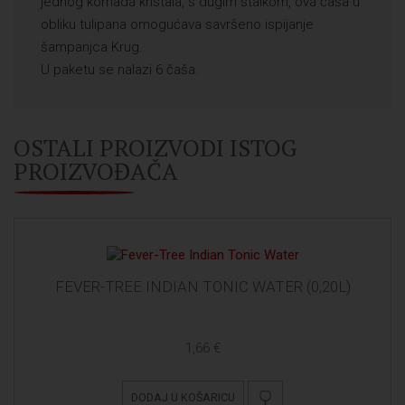
jednog komada kristala, s dugim stalkom, ova čaša u
obliku tulipana omogućava savršeno ispijanje
šampanjca Krug.
U paketu se nalazi 6 čaša.
OSTALI PROIZVODI ISTOG
PROIZVOĐAČA
FEVER-TREE INDIAN TONIC WATER (0,20L)
1,66 €
DODAJ U KOŠARICU