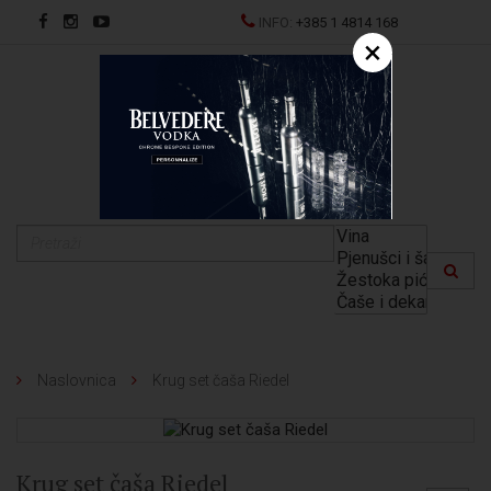
INFO:
+385 1 4814 168
×
EN
Naslovnica
Krug set čaša Riedel
Krug set čaša Riedel