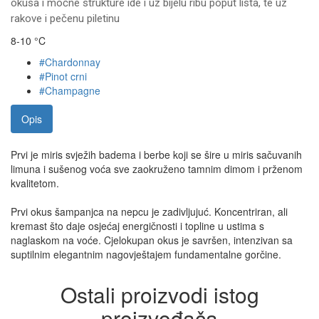
okusa i moćne strukture ide i uz bijelu ribu poput lista, te uz
rakove i pečenu piletinu
8-10 °C
#Chardonnay
#Pinot crni
#Champagne
Opis
Prvi je miris svježih badema i berbe koji se šire u miris sačuvanih
limuna i sušenog voća sve zaokruženo tamnim dimom i prženom
kvalitetom.
Prvi okus šampanjca na nepcu je zadivljujuć. Koncentriran, ali
kremast što daje osjećaj energičnosti i topline u ustima s
naglaskom na voće. Cjelokupan okus je savršen, intenzivan sa
suptilnim elegantnim nagovještajem fundamentalne gorčine.
Ostali proizvodi istog
proizvođača