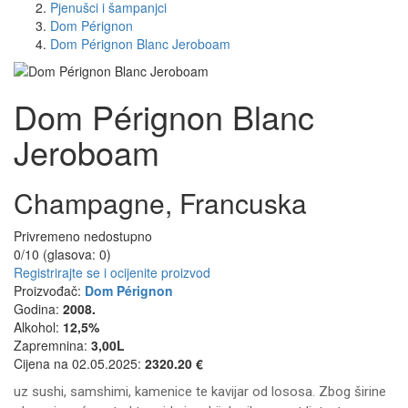
Pjenušci i šampanjci
Dom Pérignon
Dom Pérignon Blanc Jeroboam
Dom Pérignon Blanc
Jeroboam
Champagne, Francuska
Privremeno nedostupno
0/10 (glasova:
0
)
Registrirajte se i ocijenite proizvod
Proizvođač:
Dom Pérignon
Godina:
2008.
Alkohol:
12,5%
Zapremnina:
3,00L
Cijena na 02.05.2025:
2320.20 €
uz sushi, samshimi, kamenice te kavijar od lososa. Zbog širine