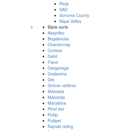
Rioja
SAD
Sonoma County
Napa Valley
Bijele sorte
Assyritko
Bogdanuša
Chardonnay
Cortese
Debit
Fiano
Garganega
Graševina
Grk
Grüner veltliner
Malvasia
Malvazija
Maraština
Pinot sivi
Pošip
Pušipel
Rajnski rizling