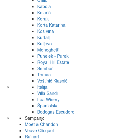
Galić
Kabola
Kolarić
Korak
Korta Katarina
Kos vina
Kurtalj
Kutjevo
Meneghetti
Puhelek - Purek
Royal Hill Estate
Šember
Tomac
Voštinić Klasnić
Italija
Villa Sandi
Lea Winery
Španjolska
Bodegas Escudero
Šampanjci
Moët & Chandon
Veuve Clicquot
Ruinart