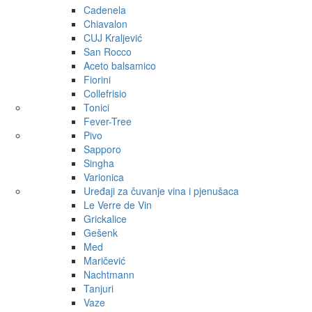
Cadenela
Chiavalon
CUJ Kraljević
San Rocco
Aceto balsamico
Fiorini
Collefrisio
Tonici
Fever-Tree
Pivo
Sapporo
Singha
Varionica
Uređaji za čuvanje vina i pjenušaca
Le Verre de Vin
Grickalice
Gešenk
Med
Maričević
Nachtmann
Tanjuri
Vaze