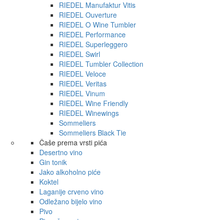
RIEDEL Manufaktur Vitis
RIEDEL Ouverture
RIEDEL O Wine Tumbler
RIEDEL Performance
RIEDEL Superleggero
RIEDEL Swirl
RIEDEL Tumbler Collection
RIEDEL Veloce
RIEDEL Veritas
RIEDEL Vinum
RIEDEL Wine Friendly
RIEDEL Winewings
Sommeliers
Sommeliers Black Tie
Čaše prema vrsti pića
Desertno vino
Gin tonik
Jako alkoholno piće
Koktel
Laganije crveno vino
Odležano bijelo vino
Pivo