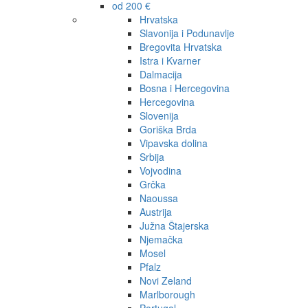
od 200 €
Hrvatska
Slavonija i Podunavlje
Bregovita Hrvatska
Istra i Kvarner
Dalmacija
Bosna i Hercegovina
Hercegovina
Slovenija
Goriška Brda
Vipavska dolina
Srbija
Vojvodina
Grčka
Naoussa
Austrija
Južna Štajerska
Njemačka
Mosel
Pfalz
Novi Zeland
Marlborough