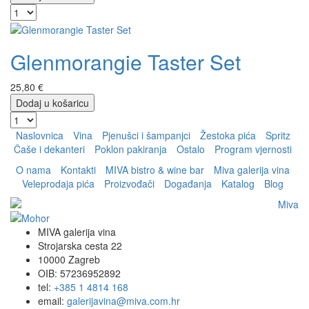
Glenmorangie Taster Set
25,80 €
Dodaj u košaricu
Naslovnica
Vina
Pjenušci i šampanjci
Žestoka pića
Spritz
Čaše i dekanteri
Poklon pakiranja
Ostalo
Program vjernosti
O nama
Kontakti
MIVA bistro & wine bar
Miva galerija vina
Veleprodaja pića
Proizvođači
Događanja
Katalog
Blog
MIVA galerija vina
Strojarska cesta 22
10000 Zagreb
OIB: 57236952892
tel:
+385 1 4814 168
email:
galerijavina@miva.com.hr