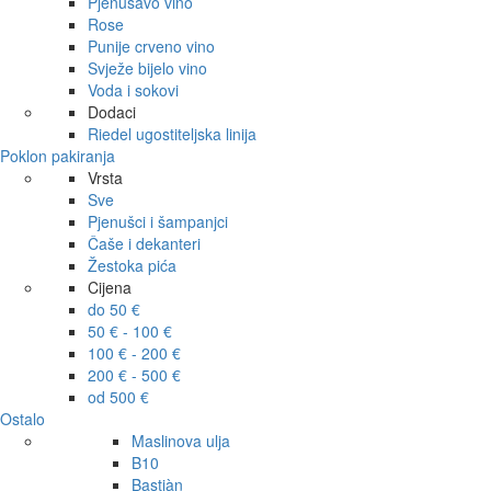
Pjenušavo vino
Rose
Punije crveno vino
Svježe bijelo vino
Voda i sokovi
Dodaci
Riedel ugostiteljska linija
Poklon pakiranja
Vrsta
Sve
Pjenušci i šampanjci
Čaše i dekanteri
Žestoka pića
Cijena
do 50 €
50 € - 100 €
100 € - 200 €
200 € - 500 €
od 500 €
Ostalo
Maslinova ulja
B10
Bastiàn