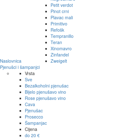
Petit verdot
Pinot crni
Plavac mali
Primitivo
Refošk
Tempranillo
Teran
Xinomavro
Zinfandel
Naslovnica
Zweigelt
Pjenušci i šampanjci
Vrsta
Sve
Bezalkoholni pjenušac
Bijelo pjenušavo vino
Rose pjenušavo vino
Cava
Pjenušac
Prosecco
Šampanjac
Cijena
do 20 €