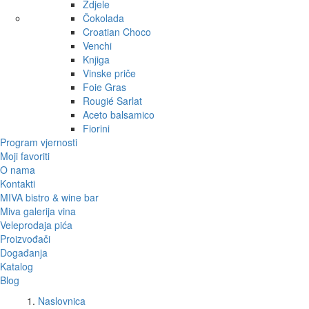
Zdjele
Čokolada
Croatian Choco
Venchi
Knjiga
Vinske priče
Foie Gras
Rougié Sarlat
Aceto balsamico
Fiorini
Program vjernosti
Moji favoriti
O nama
Kontakti
MIVA bistro & wine bar
Miva galerija vina
Veleprodaja pića
Proizvođači
Događanja
Katalog
Blog
Naslovnica