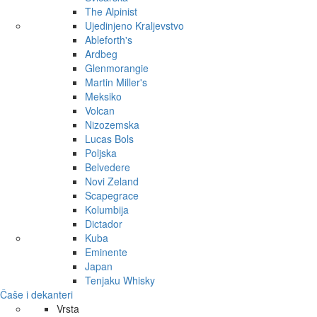
The Alpinist
Ujedinjeno Kraljevstvo
Ableforth's
Ardbeg
Glenmorangie
Martin Miller's
Meksiko
Volcan
Nizozemska
Lucas Bols
Poljska
Belvedere
Novi Zeland
Scapegrace
Kolumbija
Dictador
Kuba
Eminente
Japan
Tenjaku Whisky
Čaše i dekanteri
Vrsta