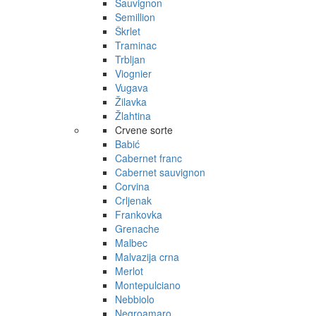
Sauvignon
Semillion
Škrlet
Traminac
Trbljan
Viognier
Vugava
Žilavka
Žlahtina
Crvene sorte
Babić
Cabernet franc
Cabernet sauvignon
Corvina
Crljenak
Frankovka
Grenache
Malbec
Malvazija crna
Merlot
Montepulciano
Nebbiolo
Negroamaro