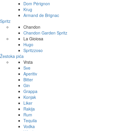
Dom Pérignon
Krug
Armand de Brignac
Spritz
Chandon
Chandon Garden Spritz
La Gioiosa
Hugo
Spritzzoso
Žestoka pića
Vrsta
Sve
Aperitiv
Bitter
Gin
Grappa
Konjak
Liker
Rakija
Rum
Tequila
Vodka