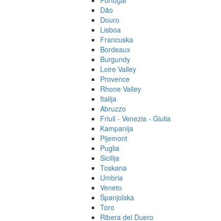
Portugal
Dão
Douro
Lisboa
Francuska
Bordeaux
Burgundy
Loire Valley
Provence
Rhone Valley
Italija
Abruzzo
Friuli - Venezia - Giulia
Kampanija
Pijemont
Puglia
Sicilija
Toskana
Umbria
Veneto
Španjolska
Toro
Ribera del Duero