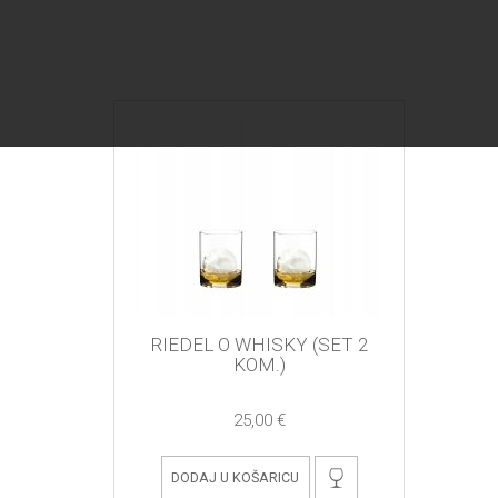
RIEDEL O WHISKY (SET 2
KOM.)
25,00 €
DODAJ U KOŠARICU