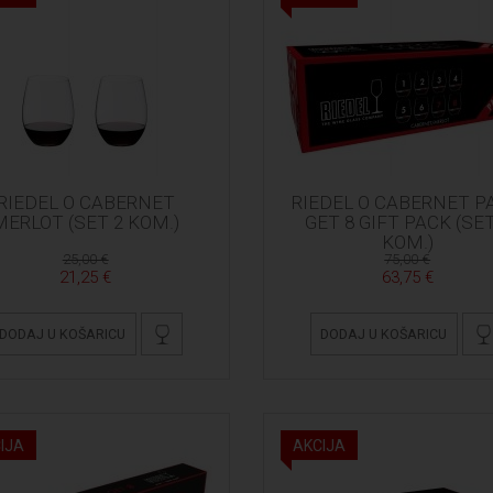
RIEDEL O CABERNET
RIEDEL O CABERNET PA
MERLOT (SET 2 KOM.)
GET 8 GIFT PACK (SET
KOM.)
25,00 €
75,00 €
21,25 €
63,75 €
DODAJ U KOŠARICU
DODAJ U KOŠARICU
IJA
AKCIJA