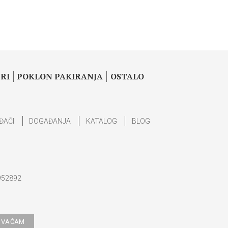
RI
POKLON PAKIRANJA
OSTALO
ĐAČI
DOGAĐANJA
KATALOG
BLOG
952892