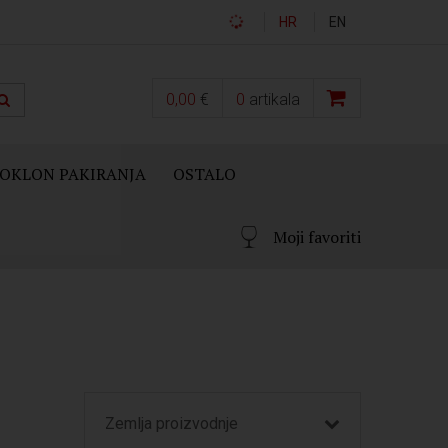
HR
EN
0,00
€
0
artikala
OKLON PAKIRANJA
OSTALO
Moji favoriti
Zemlja proizvodnje