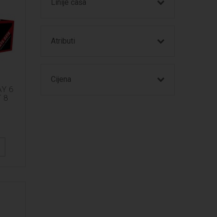
Linije čaša
Atributi
Cijena
Y 6
 8