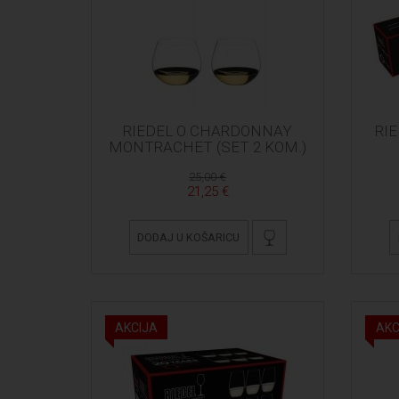
RIEDEL O CHARDONNAY
RIE
MONTRACHET (SET 2 KOM.)
25,00 €
21,25 €
DODAJ U KOŠARICU
AKCIJA
AKC