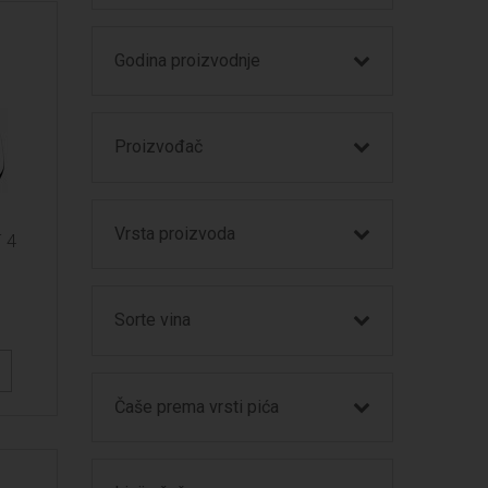
Godina proizvodnje
Proizvođač
Vrsta proizvoda
 4
Sorte vina
Čaše prema vrsti pića