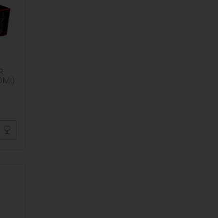
R
OM.)