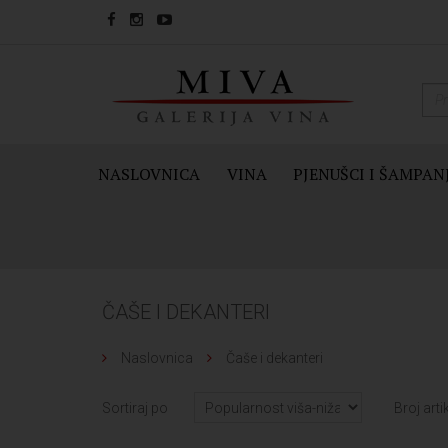
NASLOVNICA
VINA
PJENUŠCI I ŠAMPAN
ČAŠE I DEKANTERI
Naslovnica
Čaše i dekanteri
Sortiraj po
Broj arti