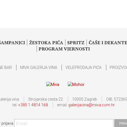
 ŠAMPANJCI
ŽESTOKA PIĆA
SPRITZ
ČAŠE I DEKANTE
PROGRAM VJERNOSTI
NE BAR
MIVA GALERIJA VINA
VELEPRODAJA PIĆA
PROIZVO
alerija vina
Strojarska cesta 22
10000 Zagreb
OIB: 57236
tel:
+385 1 4814 168
email:
galerijavina@miva.com.hr
 prijava