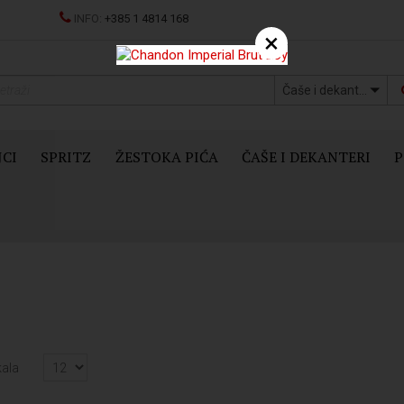
INFO:
+385 1 4814 168
×
Čaše i dekanteri
JCI
SPRITZ
ŽESTOKA PIĆA
ČAŠE I DEKANTERI
P
kala