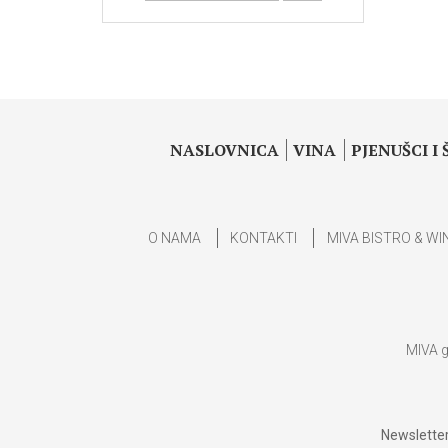
NASLOVNICA
VINA
PJENUŠCI I
O NAMA
KONTAKTI
MIVA BISTRO & WI
MIVA g
Newsletter