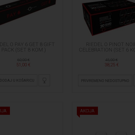
DEL O PAY 6 GET 8 GIFT
RIEDEL O PINOT NOI
PACK (SET 8 KOM.)
CELEBRATION (SET 6 K
60,00 €
45,00 €
51,00 €
38,25 €
DODAJ U KOŠARICU
PRIVREMENO NEDOSTUPNO
IJA
AKCIJA