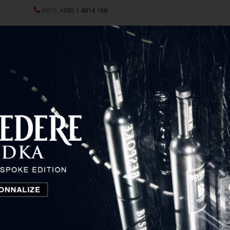
INFO:
+385 1 4814 168
JCI
SPRITZ
ŽESTOKA PIĆA
ČAŠE I DEKANTERI
P
kala