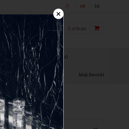
HR
EN
×
0,00
€
0
artikala
OKLON PAKIRANJA
OSTALO
Moji favoriti
Cijena