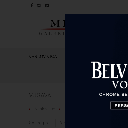
NASLOVNICA
VINA
PJENUŠCI I ŠAMPAN
VUGAVA
Naslovnica
Vugava
Sortiraj po
Broj arti