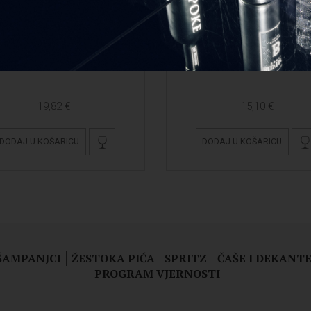
STINA VUGAVA (0,75L)
VISLANDER BUGAVA (0,
19,82 €
15,10 €
DODAJ U KOŠARICU
DODAJ U KOŠARICU
 ŠAMPANJCI
ŽESTOKA PIĆA
SPRITZ
ČAŠE I DEKANTE
PROGRAM VJERNOSTI