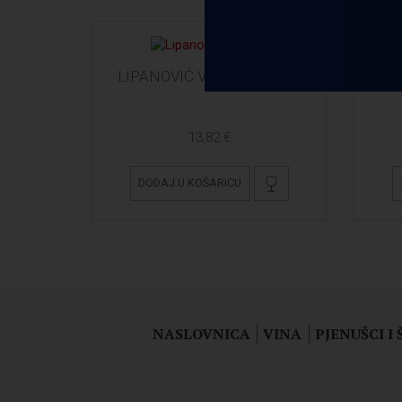
LIPANOVIĆ VUGAVA (0,75L)
13,82 €
DODAJ U KOŠARICU
NASLOVNICA
VINA
PJENUŠCI I