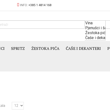
INFO:
+385 1 4814 168
JCI
SPRITZ
ŽESTOKA PIĆA
ČAŠE I DEKANTERI
P
kala