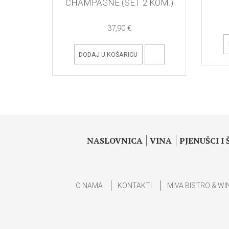
CHAMPAGNE (SET 2 KOM.)
37,90 €
DODAJ U KOŠARICU
NASLOVNICA
VINA
PJENUŠCI I
O NAMA
KONTAKTI
MIVA BISTRO & WI