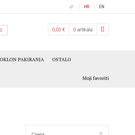
HR
EN
0,00
€
0
artikala
OKLON PAKIRANJA
OSTALO
Moji favoriti
Cijena