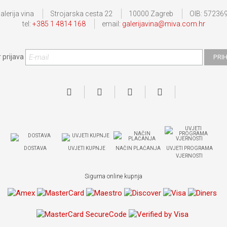
alerija vina
Strojarska cesta 22
10000 Zagreb
OIB: 57236
tel:
+385 1 4814 168
email:
galerijavina@miva.com.hr
 prijava
DOSTAVA
UVJETI KUPNJE
NAČIN PLAĆANJA
UVJETI PROGRAMA
VJERNOSTI
Sigurna online kupnja