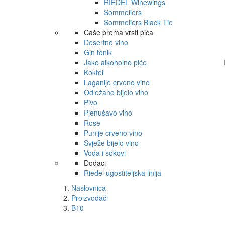
RIEDEL Winewings
Sommeliers
Sommeliers Black Tie
Čaše prema vrsti pića
Desertno vino
Gin tonik
Jako alkoholno piće
Koktel
Laganije crveno vino
Odležano bijelo vino
Pivo
Pjenušavo vino
Rose
Punije crveno vino
Svježe bijelo vino
Voda i sokovi
Dodaci
Riedel ugostiteljska linija
Naslovnica
Proizvođači
B10