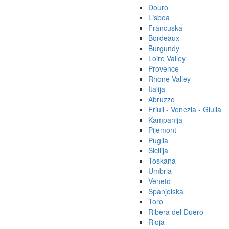
Douro
Lisboa
Francuska
Bordeaux
Burgundy
Loire Valley
Provence
Rhone Valley
Italija
Abruzzo
Friuli - Venezia - Giulia
Kampanija
Pijemont
Puglia
Sicilija
Toskana
Umbria
Veneto
Španjolska
Toro
Ribera del Duero
Rioja