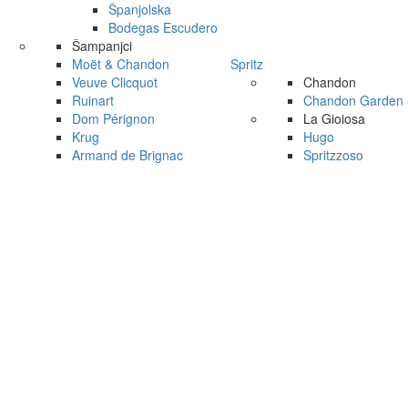
Španjolska
Bodegas Escudero
Šampanjci
Moët & Chandon
Spritz
Veuve Clicquot
Chandon
Ruinart
Chandon Garden S
Dom Pérignon
La Gioiosa
Krug
Hugo
Armand de Brignac
Spritzzoso