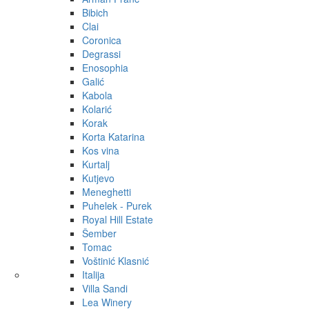
Bibich
Clai
Coronica
Degrassi
Enosophia
Galić
Kabola
Kolarić
Korak
Korta Katarina
Kos vina
Kurtalj
Kutjevo
Meneghetti
Puhelek - Purek
Royal Hill Estate
Šember
Tomac
Voštinić Klasnić
Italija
Villa Sandi
Lea Winery