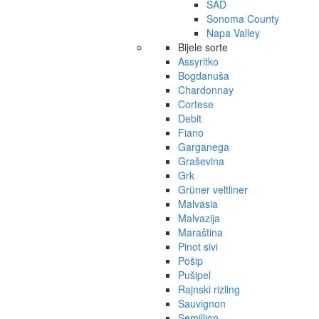
SAD
Sonoma County
Napa Valley
Bijele sorte
Assyritko
Bogdanuša
Chardonnay
Cortese
Debit
Fiano
Garganega
Graševina
Grk
Grüner veltliner
Malvasia
Malvazija
Maraština
Pinot sivi
Pošip
Pušipel
Rajnski rizling
Sauvignon
Semillion