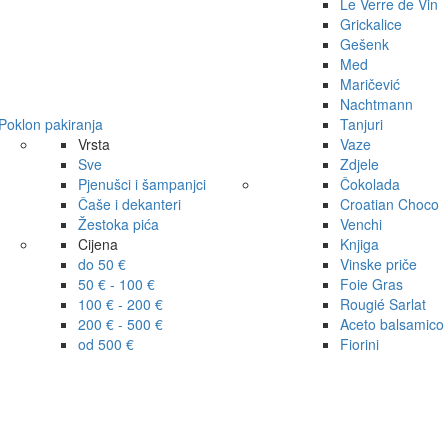
Le Verre de Vin
Grickalice
Gešenk
Med
Maričević
Nachtmann
Poklon pakiranja
Tanjuri
Vrsta
Vaze
Sve
Zdjele
Pjenušci i šampanjci
Čokolada
Čaše i dekanteri
Croatian Choco
Žestoka pića
Venchi
Cijena
Knjiga
do 50 €
Vinske priče
50 € - 100 €
Foie Gras
100 € - 200 €
Rougié Sarlat
200 € - 500 €
Aceto balsamico
od 500 €
Fiorini