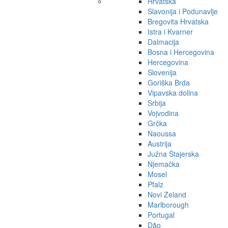
Hrvatska
Slavonija i Podunavlje
Bregovita Hrvatska
Istra i Kvarner
Dalmacija
Bosna i Hercegovina
Hercegovina
Slovenija
Goriška Brda
Vipavska dolina
Srbija
Vojvodina
Grčka
Naoussa
Austrija
Južna Štajerska
Njemačka
Mosel
Pfalz
Novi Zeland
Marlborough
Portugal
Dão