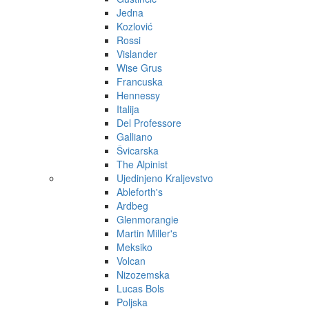
Jedna
Kozlović
Rossi
Vislander
Wise Grus
Francuska
Hennessy
Italija
Del Professore
Galliano
Švicarska
The Alpinist
Ujedinjeno Kraljevstvo
Ableforth's
Ardbeg
Glenmorangie
Martin Miller's
Meksiko
Volcan
Nizozemska
Lucas Bols
Poljska