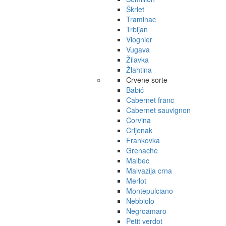
Škrlet
Traminac
Trbljan
Viognier
Vugava
Žilavka
Žlahtina
Crvene sorte
Babić
Cabernet franc
Cabernet sauvignon
Corvina
Crljenak
Frankovka
Grenache
Malbec
Malvazija crna
Merlot
Montepulciano
Nebbiolo
Negroamaro
Petit verdot