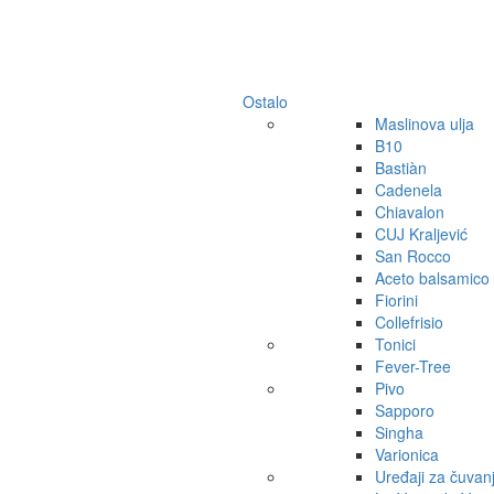
Ostalo
Maslinova ulja
B10
Bastiàn
Cadenela
Chiavalon
CUJ Kraljević
San Rocco
Aceto balsamico
Fiorini
Collefrisio
Tonici
Fever-Tree
Pivo
Sapporo
Singha
Varionica
Uređaji za čuvan