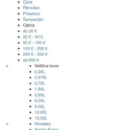
Cava
Pjenušac
Prosecco
Šampanjac
Cijena
do 20 €
20 € - 50 €
50 € - 100 €
100 € - 200 €
200 € - 500 €
od 500 €
Veličina boce
0,20L
0,375L
0,75L
1,50L
3,00L
6,00L
9,00L
12,00L
15,00L
Hrvatska
Arman Franc