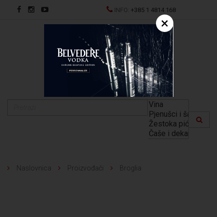
INFO:
+385 1 4814 168
×
EN
Naslovnica
Proizvođači
Broglia