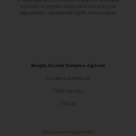
Broglia uspjela je ova vina iz tisućljetnih vinograda
postaviti na svjetsku vinsku kartu, kao jedna od
najpoznatijih i najcjenjenijih bijelih vina na svijetu.
Broglia Società Semplice Agricola
Località Lamellina 22
15066 Gavi (AL)
ITALIJA
https://www.broglia.it/en/