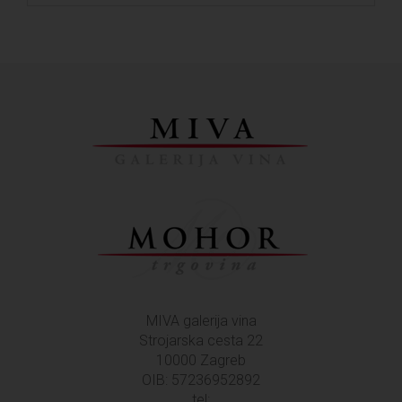
MIVA galerija vina
Strojarska cesta 22
10000 Zagreb
OIB: 57236952892
tel: