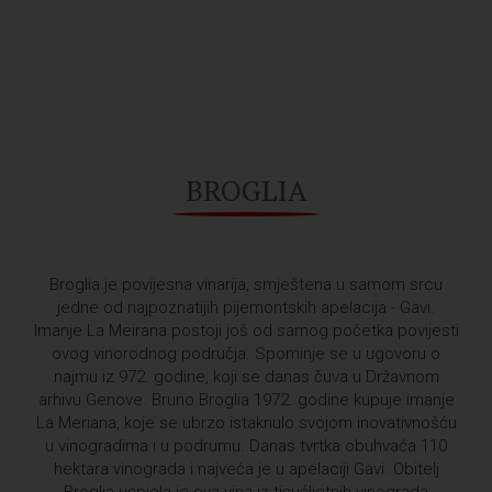
BROGLIA
Broglia je povijesna vinarija, smještena u samom srcu
jedne od najpoznatijih pijemontskih apelacija - Gavi.
Imanje La Meirana postoji još od samog početka povijesti
ovog vinorodnog područja. Spominje se u ugovoru o
najmu iz 972. godine, koji se danas čuva u Državnom
arhivu Genove. Bruno Broglia 1972. godine kupuje imanje
La Meriana, koje se ubrzo istaknulo svojom inovativnošću
u vinogradima i u podrumu. Danas tvrtka obuhvaća 110
hektara vinograda i najveća je u apelaciji Gavi. Obitelj