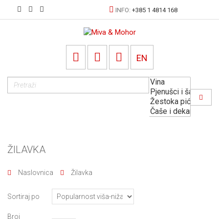
INFO:
+385 1 4814 168
EN
ŽILAVKA
Naslovnica
Žilavka
Sortiraj po
Broj