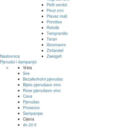
Petit verdot
Pinot crni
Plavac mali
Primitivo
Refošk
Tempranillo
Teran
Xinomavro
Zinfandel
Naslovnica
Zweigelt
Pjenušci i šampanjci
Vrsta
Sve
Bezalkoholni pjenušac
Bijelo pjenušavo vino
Rose pjenušavo vino
Cava
Pjenušac
Prosecco
Šampanjac
Cijena
do 20 €