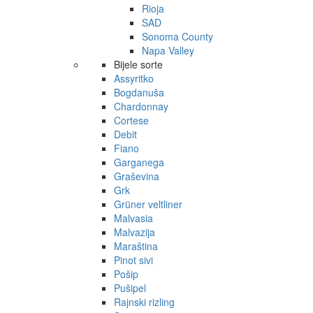
Rioja
SAD
Sonoma County
Napa Valley
Bijele sorte
Assyritko
Bogdanuša
Chardonnay
Cortese
Debit
Fiano
Garganega
Graševina
Grk
Grüner veltliner
Malvasia
Malvazija
Maraština
Pinot sivi
Pošip
Pušipel
Rajnski rizling