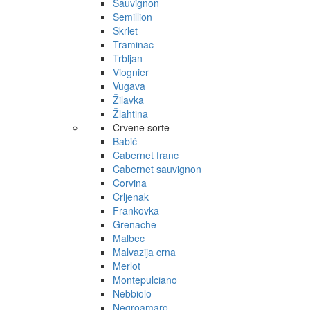
Sauvignon
Semillion
Škrlet
Traminac
Trbljan
Viognier
Vugava
Žilavka
Žlahtina
Crvene sorte
Babić
Cabernet franc
Cabernet sauvignon
Corvina
Crljenak
Frankovka
Grenache
Malbec
Malvazija crna
Merlot
Montepulciano
Nebbiolo
Negroamaro