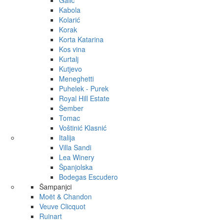
Galić
Kabola
Kolarić
Korak
Korta Katarina
Kos vina
Kurtalj
Kutjevo
Meneghetti
Puhelek - Purek
Royal Hill Estate
Šember
Tomac
Voštinić Klasnić
Italija
Villa Sandi
Lea Winery
Španjolska
Bodegas Escudero
Šampanjci
Moët & Chandon
Veuve Clicquot
Ruinart