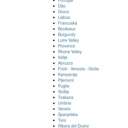
Portugal
Dão
Douro
Lisboa
Francuska
Bordeaux
Burgundy
Loire Valley
Provence
Rhone Valley
Italija
Abruzzo
Friuli - Venezia - Giulia
Kampanija
Pijemont
Puglia
Sicilija
Toskana
Umbria
Veneto
Španjolska
Toro
Ribera del Duero