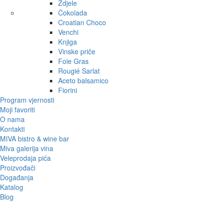
Zdjele
Čokolada
Croatian Choco
Venchi
Knjiga
Vinske priče
Foie Gras
Rougié Sarlat
Aceto balsamico
Fiorini
Program vjernosti
Moji favoriti
O nama
Kontakti
MIVA bistro & wine bar
Miva galerija vina
Veleprodaja pića
Proizvođači
Događanja
Katalog
Blog