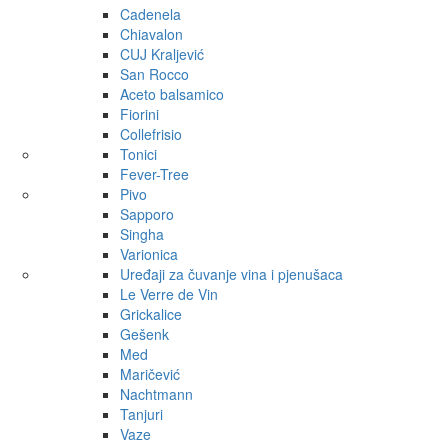
Cadenela
Chiavalon
CUJ Kraljević
San Rocco
Aceto balsamico
Fiorini
Collefrisio
Tonici
Fever-Tree
Pivo
Sapporo
Singha
Varionica
Uređaji za čuvanje vina i pjenušaca
Le Verre de Vin
Grickalice
Gešenk
Med
Maričević
Nachtmann
Tanjuri
Vaze