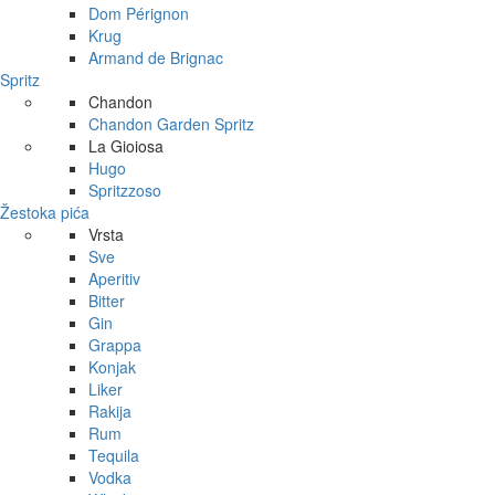
Dom Pérignon
Krug
Armand de Brignac
Spritz
Chandon
Chandon Garden Spritz
La Gioiosa
Hugo
Spritzzoso
Žestoka pića
Vrsta
Sve
Aperitiv
Bitter
Gin
Grappa
Konjak
Liker
Rakija
Rum
Tequila
Vodka