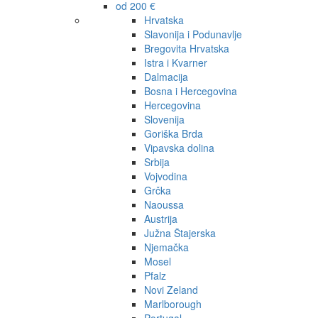
od 200 €
Hrvatska
Slavonija i Podunavlje
Bregovita Hrvatska
Istra i Kvarner
Dalmacija
Bosna i Hercegovina
Hercegovina
Slovenija
Goriška Brda
Vipavska dolina
Srbija
Vojvodina
Grčka
Naoussa
Austrija
Južna Štajerska
Njemačka
Mosel
Pfalz
Novi Zeland
Marlborough