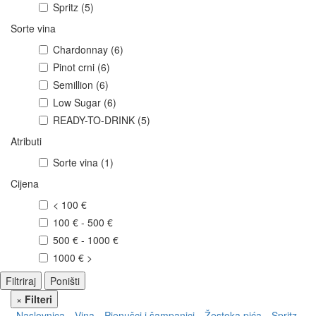
Spritz
(5)
Sorte vina
Chardonnay
(6)
Pinot crni
(6)
Semillion
(6)
Low Sugar
(6)
READY-TO-DRINK
(5)
Atributi
Sorte vina
(1)
Cijena
< 100 €
100 € - 500 €
500 € - 1000 €
1000 € >
Filtriraj
Poništi
×
Filteri
Naslovnica
Vina
Pjenušci i šampanjci
Žestoka pića
Spritz