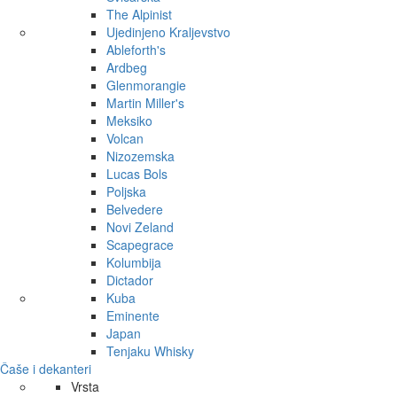
The Alpinist
Ujedinjeno Kraljevstvo
Ableforth's
Ardbeg
Glenmorangie
Martin Miller's
Meksiko
Volcan
Nizozemska
Lucas Bols
Poljska
Belvedere
Novi Zeland
Scapegrace
Kolumbija
Dictador
Kuba
Eminente
Japan
Tenjaku Whisky
Čaše i dekanteri
Vrsta