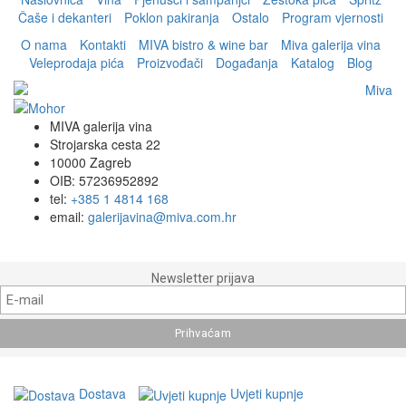
Čaše i dekanteri
Poklon pakiranja
Ostalo
Program vjernosti
O nama
Kontakti
MIVA bistro & wine bar
Miva galerija vina
Veleprodaja pića
Proizvođači
Događanja
Katalog
Blog
MIVA galerija vina
Strojarska cesta 22
10000 Zagreb
OIB: 57236952892
tel:
+385 1 4814 168
email:
galerijavina@miva.com.hr
Newsletter prijava
Dostava
Uvjeti kupnje