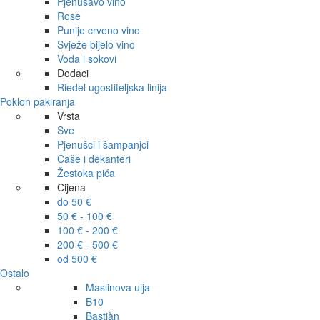
Pjenušavo vino
Rose
Punije crveno vino
Svježe bijelo vino
Voda i sokovi
Dodaci
Riedel ugostiteljska linija
Poklon pakiranja
Vrsta
Sve
Pjenušci i šampanjci
Čaše i dekanteri
Žestoka pića
Cijena
do 50 €
50 € - 100 €
100 € - 200 €
200 € - 500 €
od 500 €
Ostalo
Maslinova ulja
B10
Bastiàn