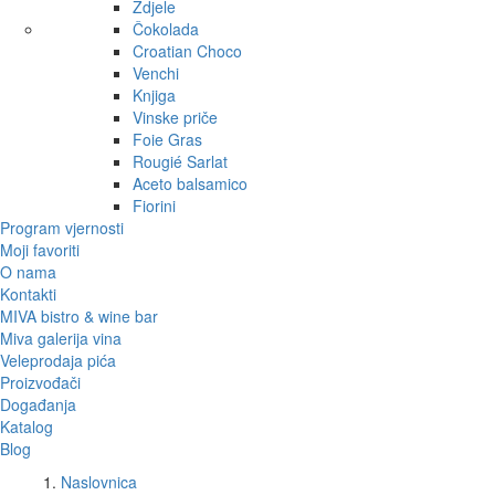
Zdjele
Čokolada
Croatian Choco
Venchi
Knjiga
Vinske priče
Foie Gras
Rougié Sarlat
Aceto balsamico
Fiorini
Program vjernosti
Moji favoriti
O nama
Kontakti
MIVA bistro & wine bar
Miva galerija vina
Veleprodaja pića
Proizvođači
Događanja
Katalog
Blog
Naslovnica