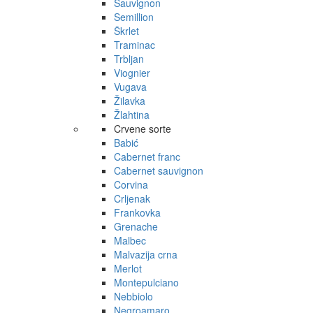
Sauvignon
Semillion
Škrlet
Traminac
Trbljan
Viognier
Vugava
Žilavka
Žlahtina
Crvene sorte
Babić
Cabernet franc
Cabernet sauvignon
Corvina
Crljenak
Frankovka
Grenache
Malbec
Malvazija crna
Merlot
Montepulciano
Nebbiolo
Negroamaro