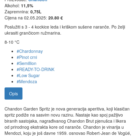
Alkohol:
11,5%
Zapremnina:
0,75L
Cijena na 02.05.2025:
20.80 €
Poslužiti s 3 - 4 kockice leda i kriškom sušene naranče. Po želji
ukrasiti grančicom ružmarina.
8-10 °C
#Chardonnay
#Pinot crni
#Semillion
#READY-TO-DRINK
#Low Sugar
#Mendoza
Opis
Chandon Garden Spritz je nova generacija aperitiva, koji klasičan
spritz podiže na sasvim novu razinu. Nastaje kao spoj pažljivo
biranih sastojaka, nagrađivanog Chandon Brut pjenušca i likera
od prirodnog ekstrakta kore od naranče. Chandon je vinarija u
Mendozi, koju je još davne 1959. osnovao Robert-Jean de Vogüé,