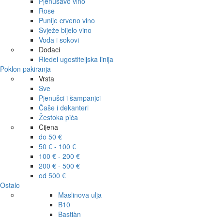
Pjenušavo vino
Rose
Punije crveno vino
Svježe bijelo vino
Voda i sokovi
Dodaci
Riedel ugostiteljska linija
Poklon pakiranja
Vrsta
Sve
Pjenušci i šampanjci
Čaše i dekanteri
Žestoka pića
Cijena
do 50 €
50 € - 100 €
100 € - 200 €
200 € - 500 €
od 500 €
Ostalo
Maslinova ulja
B10
Bastiàn