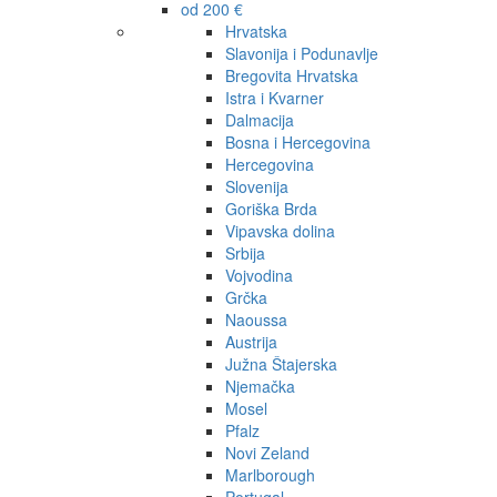
od 200 €
Hrvatska
Slavonija i Podunavlje
Bregovita Hrvatska
Istra i Kvarner
Dalmacija
Bosna i Hercegovina
Hercegovina
Slovenija
Goriška Brda
Vipavska dolina
Srbija
Vojvodina
Grčka
Naoussa
Austrija
Južna Štajerska
Njemačka
Mosel
Pfalz
Novi Zeland
Marlborough