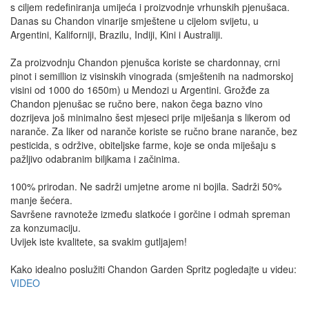
s ciljem redefiniranja umijeća i proizvodnje vrhunskih pjenušaca.
Danas su Chandon vinarije smještene u cijelom svijetu, u
Argentini, Kaliforniji, Brazilu, Indiji, Kini i Australiji.
Za proizvodnju Chandon pjenušca koriste se chardonnay, crni
pinot i semillion iz visinskih vinograda (smještenih na nadmorskoj
visini od 1000 do 1650m) u Mendozi u Argentini. Grožđe za
Chandon pjenušac se ručno bere, nakon čega bazno vino
dozrijeva još minimalno šest mjeseci prije miješanja s likerom od
naranče. Za liker od naranče koriste se ručno brane naranče, bez
pesticida, s održive, obiteljske farme, koje se onda miješaju s
pažljivo odabranim biljkama i začinima.
100% prirodan. Ne sadrži umjetne arome ni bojila. Sadrži 50%
manje šećera.
Savršene ravnoteže između slatkoće i gorčine i odmah spreman
za konzumaciju.
Uvijek iste kvalitete, sa svakim gutljajem!
Kako idealno poslužiti Chandon Garden Spritz pogledajte u videu:
VIDEO