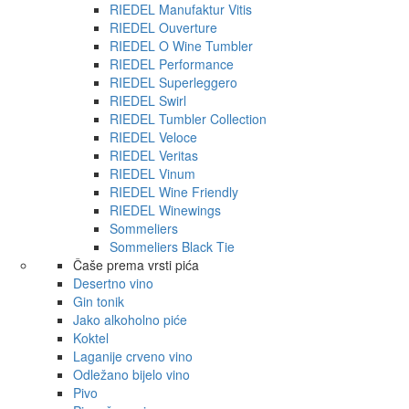
RIEDEL Manufaktur Vitis
RIEDEL Ouverture
RIEDEL O Wine Tumbler
RIEDEL Performance
RIEDEL Superleggero
RIEDEL Swirl
RIEDEL Tumbler Collection
RIEDEL Veloce
RIEDEL Veritas
RIEDEL Vinum
RIEDEL Wine Friendly
RIEDEL Winewings
Sommeliers
Sommeliers Black Tie
Čaše prema vrsti pića
Desertno vino
Gin tonik
Jako alkoholno piće
Koktel
Laganije crveno vino
Odležano bijelo vino
Pivo