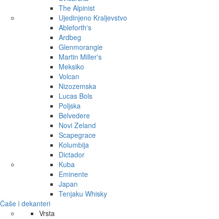
The Alpinist
Ujedinjeno Kraljevstvo
Ableforth's
Ardbeg
Glenmorangie
Martin Miller's
Meksiko
Volcan
Nizozemska
Lucas Bols
Poljska
Belvedere
Novi Zeland
Scapegrace
Kolumbija
Dictador
Kuba
Eminente
Japan
Tenjaku Whisky
Čaše i dekanteri
Vrsta