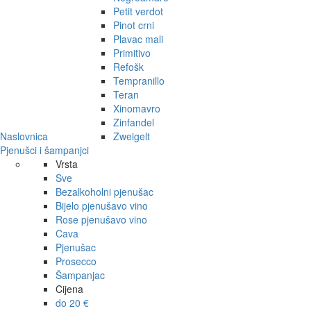
Petit verdot
Pinot crni
Plavac mali
Primitivo
Refošk
Tempranillo
Teran
Xinomavro
Zinfandel
Naslovnica
Zweigelt
Pjenušci i šampanjci
Vrsta
Sve
Bezalkoholni pjenušac
Bijelo pjenušavo vino
Rose pjenušavo vino
Cava
Pjenušac
Prosecco
Šampanjac
Cijena
do 20 €