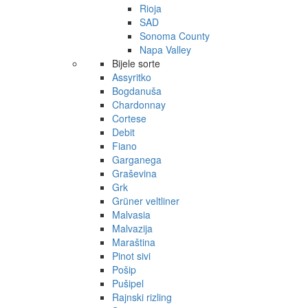
Rioja
SAD
Sonoma County
Napa Valley
Bijele sorte
Assyritko
Bogdanuša
Chardonnay
Cortese
Debit
Fiano
Garganega
Graševina
Grk
Grüner veltliner
Malvasia
Malvazija
Maraština
Pinot sivi
Pošip
Pušipel
Rajnski rizling