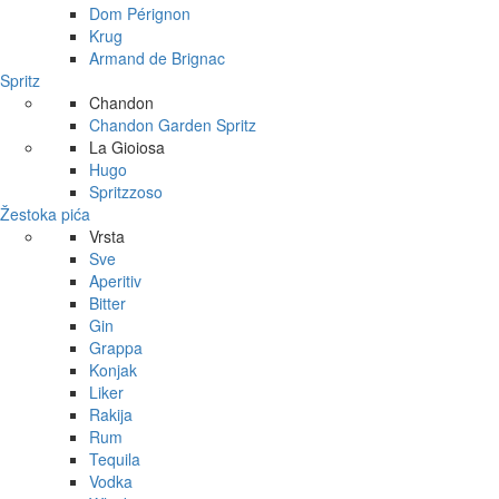
Dom Pérignon
Krug
Armand de Brignac
Spritz
Chandon
Chandon Garden Spritz
La Gioiosa
Hugo
Spritzzoso
Žestoka pića
Vrsta
Sve
Aperitiv
Bitter
Gin
Grappa
Konjak
Liker
Rakija
Rum
Tequila
Vodka