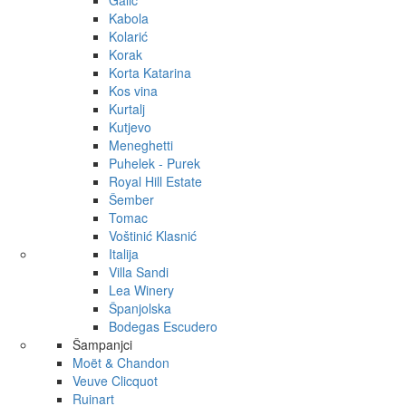
Galić
Kabola
Kolarić
Korak
Korta Katarina
Kos vina
Kurtalj
Kutjevo
Meneghetti
Puhelek - Purek
Royal Hill Estate
Šember
Tomac
Voštinić Klasnić
Italija
Villa Sandi
Lea Winery
Španjolska
Bodegas Escudero
Šampanjci
Moët & Chandon
Veuve Clicquot
Ruinart