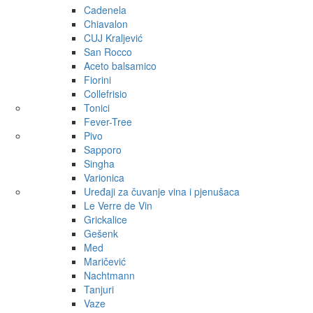
Cadenela
Chiavalon
CUJ Kraljević
San Rocco
Aceto balsamico
Fiorini
Collefrisio
Tonici
Fever-Tree
Pivo
Sapporo
Singha
Varionica
Uređaji za čuvanje vina i pjenušaca
Le Verre de Vin
Grickalice
Gešenk
Med
Maričević
Nachtmann
Tanjuri
Vaze