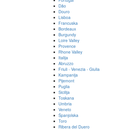
Portugal
Dão
Douro
Lisboa
Francuska
Bordeaux
Burgundy
Loire Valley
Provence
Rhone Valley
Italija
Abruzzo
Friuli - Venezia - Giulia
Kampanija
Pijemont
Puglia
Sicilija
Toskana
Umbria
Veneto
Španjolska
Toro
Ribera del Duero