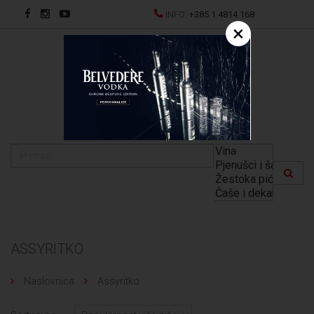
INFO:
+385 1 4814 168
×
EN
ASSYRITKO
Naslovnica
Assyritko