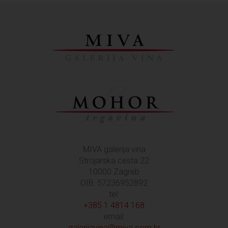
MIVA galerija vina
Strojarska cesta 22
10000 Zagreb
OIB: 57236952892
tel:
+385 1 4814 168
email:
galerijavina@miva.com.hr