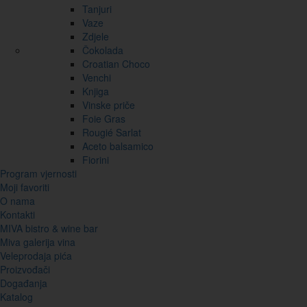
Tanjuri
Vaze
Zdjele
Čokolada
Croatian Choco
Venchi
Knjiga
Vinske priče
Foie Gras
Rougié Sarlat
Aceto balsamico
Fiorini
Program vjernosti
Moji favoriti
O nama
Kontakti
MIVA bistro & wine bar
Miva galerija vina
Veleprodaja pića
Proizvođači
Događanja
Katalog