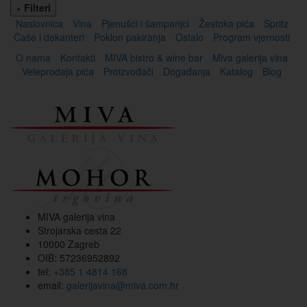
×
Filteri
Naslovnica
Vina
Pjenušci i šampanjci
Žestoka pića
Spritz
Čaše i dekanteri
Poklon pakiranja
Ostalo
Program vjernosti
O nama
Kontakti
MIVA bistro & wine bar
Miva galerija vina
Veleprodaja pića
Proizvođači
Događanja
Katalog
Blog
MIVA galerija vina
Strojarska cesta 22
10000 Zagreb
OIB: 57236952892
tel:
+385 1 4814 168
email:
galerijavina@miva.com.hr