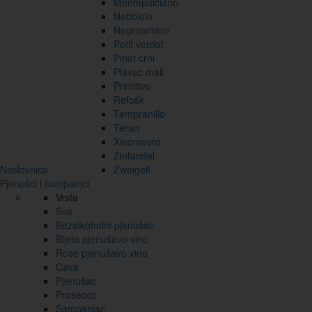
Montepulciano
Nebbiolo
Negroamaro
Petit verdot
Pinot crni
Plavac mali
Primitivo
Refošk
Tempranillo
Teran
Xinomavro
Zinfandel
Naslovnica
Zweigelt
Pjenušci i šampanjci
Vrsta
Sve
Bezalkoholni pjenušac
Bijelo pjenušavo vino
Rose pjenušavo vino
Cava
Pjenušac
Prosecco
Šampanjac