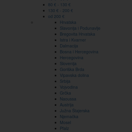
80 € - 130 €
130 € - 200 €
od 200 €
Hrvatska
Slavonija i Podunavlje
Bregovita Hrvatska
Istra i Kvarner
Dalmacija
Bosna i Hercegovina
Hercegovina
Slovenija
Goriška Brda
Vipavska dolina
Srbija
Vojvodina
Grčka
Naoussa
Austrija
Južna Štajerska
Njemačka
Mosel
Pfalz