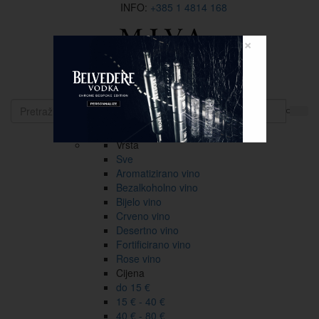
INFO:
+385 1 4814 168
×
EN
Vina
Vrsta
Sve
Aromatizirano vino
Bezalkoholno vino
Bijelo vino
Crveno vino
Desertno vino
Fortificirano vino
Rose vino
Cijena
do 15 €
15 € - 40 €
40 € - 80 €