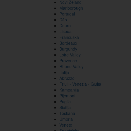
Novi Zeland
Marlborough
Portugal
Dão
Douro
Lisboa
Francuska
Bordeaux
Burgundy
Loire Valley
Provence
Rhone Valley
Italija
Abruzzo
Friuli - Venezia - Giulia
Kampanija
Pijemont
Puglia
Sicilija
Toskana
Umbria
Veneto
Španjolska