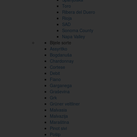
Toro
Ribera del Duero
Rioja
SAD
Sonoma County
Napa Valley
Bijele sorte
Assyritko
Bogdanuša
Chardonnay
Cortese
Debit
Fiano
Garganega
Graševina
Grk
Grüner veltliner
Malvasia
Malvazija
Maraština
Pinot sivi
Pošip