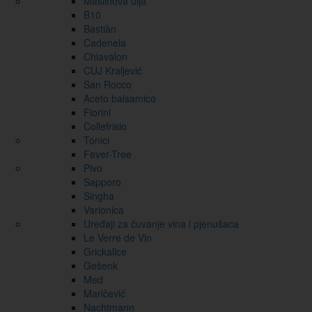
Maslinova ulja
B10
Bastiàn
Cadenela
Chiavalon
CUJ Kraljević
San Rocco
Aceto balsamico
Fiorini
Collefrisio
Tonici
Fever-Tree
Pivo
Sapporo
Singha
Varionica
Uređaji za čuvanje vina i pjenušaca
Le Verre de Vin
Grickalice
Gešenk
Med
Maričević
Nachtmann