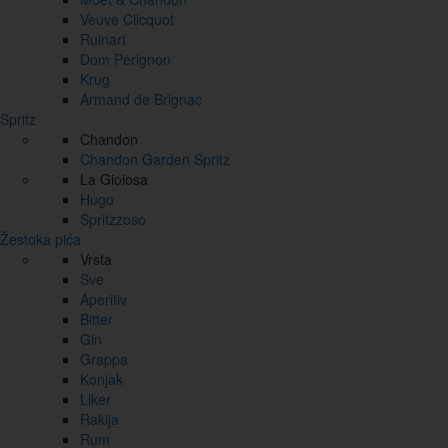
Veuve Clicquot
Ruinart
Dom Pérignon
Krug
Armand de Brignac
Spritz
Chandon
Chandon Garden Spritz
La Gioiosa
Hugo
Spritzzoso
Žestoka pića
Vrsta
Sve
Aperitiv
Bitter
Gin
Grappa
Konjak
Liker
Rakija
Rum