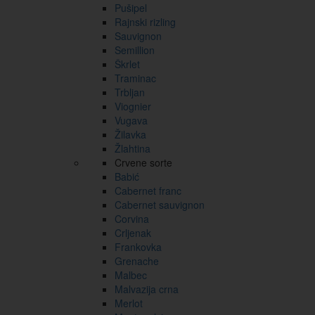
Pušipel
Rajnski rizling
Sauvignon
Semillion
Škrlet
Traminac
Trbljan
Viognier
Vugava
Žilavka
Žlahtina
Crvene sorte
Babić
Cabernet franc
Cabernet sauvignon
Corvina
Crljenak
Frankovka
Grenache
Malbec
Malvazija crna
Merlot