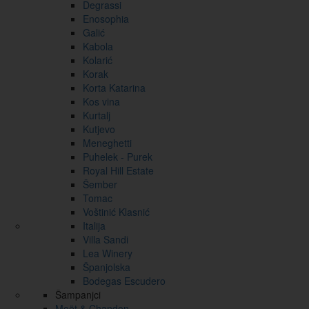
Degrassi
Enosophia
Galić
Kabola
Kolarić
Korak
Korta Katarina
Kos vina
Kurtalj
Kutjevo
Meneghetti
Puhelek - Purek
Royal Hill Estate
Šember
Tomac
Voštinić Klasnić
Italija
Villa Sandi
Lea Winery
Španjolska
Bodegas Escudero
Šampanjci
Moët & Chandon