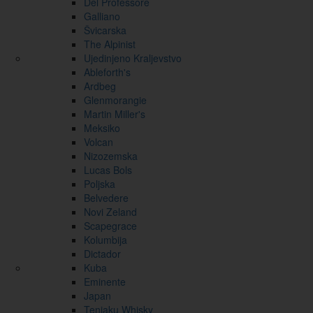
Del Professore
Galliano
Švicarska
The Alpinist
Ujedinjeno Kraljevstvo
Ableforth's
Ardbeg
Glenmorangie
Martin Miller's
Meksiko
Volcan
Nizozemska
Lucas Bols
Poljska
Belvedere
Novi Zeland
Scapegrace
Kolumbija
Dictador
Kuba
Eminente
Japan
Tenjaku Whisky