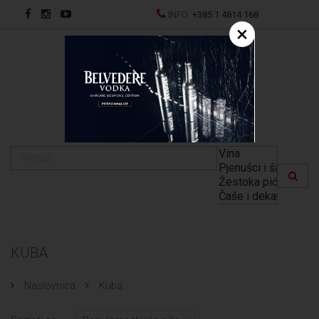
INFO:
+385 1 4814 168
×
EN
KUBA
Naslovnica
Kuba