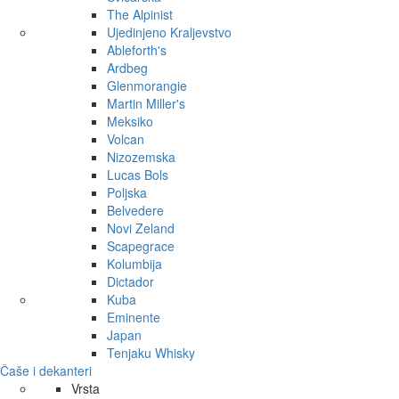
The Alpinist
Ujedinjeno Kraljevstvo
Ableforth's
Ardbeg
Glenmorangie
Martin Miller's
Meksiko
Volcan
Nizozemska
Lucas Bols
Poljska
Belvedere
Novi Zeland
Scapegrace
Kolumbija
Dictador
Kuba
Eminente
Japan
Tenjaku Whisky
Čaše i dekanteri
Vrsta