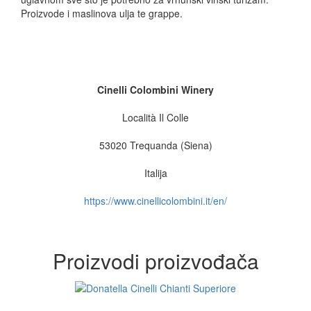
Proizvode i maslinova ulja te grappe.
Cinelli Colombini Winery
Località Il Colle
53020 Trequanda (Siena)
Italija
https://www.cinellicolombini.it/en/
Proizvodi proizvođača