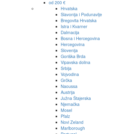
od 200 €
Hrvatska
Slavonija i Podunavlje
Bregovita Hrvatska
Istra i Kvarner
Dalmacija
Bosna i Hercegovina
Hercegovina
Slovenija
Goriška Brda
Vipavska dolina
Srbija
Vojvodina
Grčka
Naoussa
Austrija
Južna Štajerska
Njemačka
Mosel
Pfalz
Novi Zeland
Marlborough