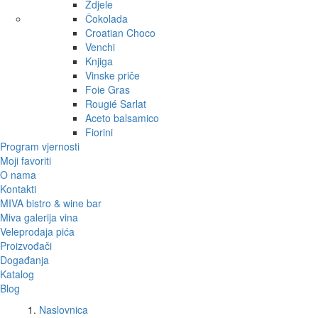
Zdjele
Čokolada
Croatian Choco
Venchi
Knjiga
Vinske priče
Foie Gras
Rougié Sarlat
Aceto balsamico
Fiorini
Program vjernosti
Moji favoriti
O nama
Kontakti
MIVA bistro & wine bar
Miva galerija vina
Veleprodaja pića
Proizvođači
Događanja
Katalog
Blog
Naslovnica