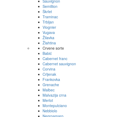
Sauvignon
Semillion
Škrlet
Traminac
Trbljan
Viognier
Vugava
Žilavka
Žlahtina
Crvene sorte
Babić
Cabernet franc
Cabernet sauvignon
Corvina
Crljenak
Frankovka
Grenache
Malbec
Malvazija crna
Merlot
Montepulciano
Nebbiolo
Negroamaro