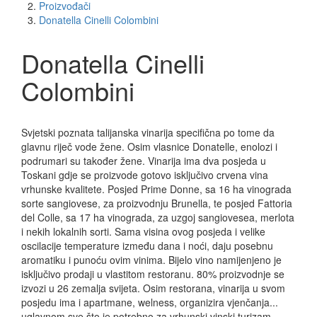
Proizvođači
Donatella Cinelli Colombini
Donatella Cinelli
Colombini
Svjetski poznata talijanska vinarija specifična po tome da
glavnu riječ vode žene. Osim vlasnice Donatelle, enolozi i
podrumari su također žene. Vinarija ima dva posjeda u
Toskani gdje se proizvode gotovo isključivo crvena vina
vrhunske kvalitete. Posjed Prime Donne, sa 16 ha vinograda
sorte sangiovese, za proizvodnju Brunella, te posjed Fattoria
del Colle, sa 17 ha vinograda, za uzgoj sangiovesea, merlota
i nekih lokalnih sorti. Sama visina ovog posjeda i velike
oscilacije temperature između dana i noći, daju posebnu
aromatiku i punoću ovim vinima. Bijelo vino namijenjeno je
isključivo prodaji u vlastitom restoranu. 80% proizvodnje se
izvozi u 26 zemalja svijeta. Osim restorana, vinarija u svom
posjedu ima i apartmane, welness, organizira vjenčanja...
uglavnom sve što je potrebno za vrhunski vinski turizam.