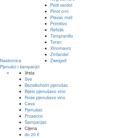
Petit verdot
Pinot crni
Plavac mali
Primitivo
Refošk
Tempranillo
Teran
Xinomavro
Zinfandel
Naslovnica
Zweigelt
Pjenušci i šampanjci
Vrsta
Sve
Bezalkoholni pjenušac
Bijelo pjenušavo vino
Rose pjenušavo vino
Cava
Pjenušac
Prosecco
Šampanjac
Cijena
do 20 €