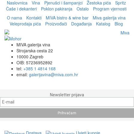
Naslovnica
Vina
Pjenušci i šampanjci
Žestoka pića
Spritz
Čaše i dekanteri
Poklon pakiranja
Ostalo
Program vjernosti
O nama
Kontakti
MIVA bistro & wine bar
Miva galerija vina
Veleprodaja pića
Proizvođači
Događanja
Katalog
Blog
MIVA galerija vina
Strojarska cesta 22
10000 Zagreb
OIB: 57236952892
tel:
+385 1 4814 168
email:
galerijavina@miva.com.hr
Newsletter prijava
Dostava
Uvjeti kupnje