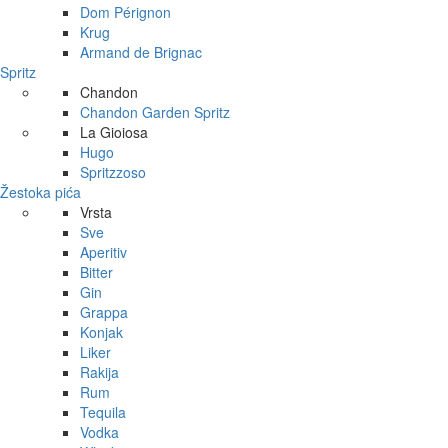
Dom Pérignon
Krug
Armand de Brignac
Spritz
Chandon
Chandon Garden Spritz
La Gioiosa
Hugo
Spritzzoso
Žestoka pića
Vrsta
Sve
Aperitiv
Bitter
Gin
Grappa
Konjak
Liker
Rakija
Rum
Tequila
Vodka