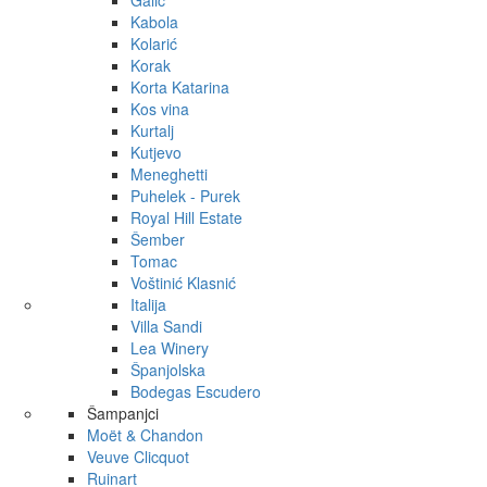
Galić
Kabola
Kolarić
Korak
Korta Katarina
Kos vina
Kurtalj
Kutjevo
Meneghetti
Puhelek - Purek
Royal Hill Estate
Šember
Tomac
Voštinić Klasnić
Italija
Villa Sandi
Lea Winery
Španjolska
Bodegas Escudero
Šampanjci
Moët & Chandon
Veuve Clicquot
Ruinart