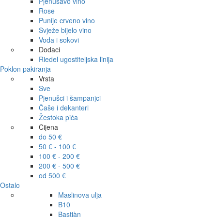
Pjenušavo vino
Rose
Punije crveno vino
Svježe bijelo vino
Voda i sokovi
Dodaci
Riedel ugostiteljska linija
Poklon pakiranja
Vrsta
Sve
Pjenušci i šampanjci
Čaše i dekanteri
Žestoka pića
Cijena
do 50 €
50 € - 100 €
100 € - 200 €
200 € - 500 €
od 500 €
Ostalo
Maslinova ulja
B10
Bastiàn