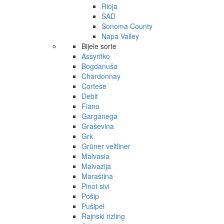
Rioja
SAD
Sonoma County
Napa Valley
Bijele sorte
Assyritko
Bogdanuša
Chardonnay
Cortese
Debit
Fiano
Garganega
Graševina
Grk
Grüner veltliner
Malvasia
Malvazija
Maraština
Pinot sivi
Pošip
Pušipel
Rajnski rizling