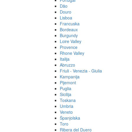
Portugal
Dão
Douro
Lisboa
Francuska
Bordeaux
Burgundy
Loire Valley
Provence
Rhone Valley
Italija
Abruzzo
Friuli - Venezia - Giulia
Kampanija
Pijemont
Puglia
Sicilija
Toskana
Umbria
Veneto
Španjolska
Toro
Ribera del Duero