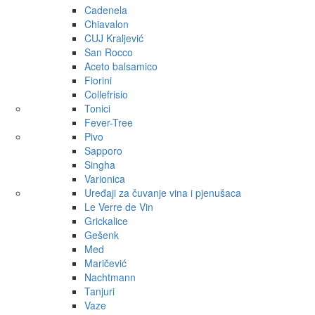
Cadenela
Chiavalon
CUJ Kraljević
San Rocco
Aceto balsamico
Fiorini
Collefrisio
Tonici
Fever-Tree
Pivo
Sapporo
Singha
Varionica
Uređaji za čuvanje vina i pjenušaca
Le Verre de Vin
Grickalice
Gešenk
Med
Maričević
Nachtmann
Tanjuri
Vaze