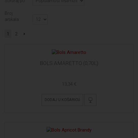
Sortiraj po
Broj
artikala
1
2
BOLS AMARETTO (0,70L)
13,34 €
DODAJ U KOŠARICU