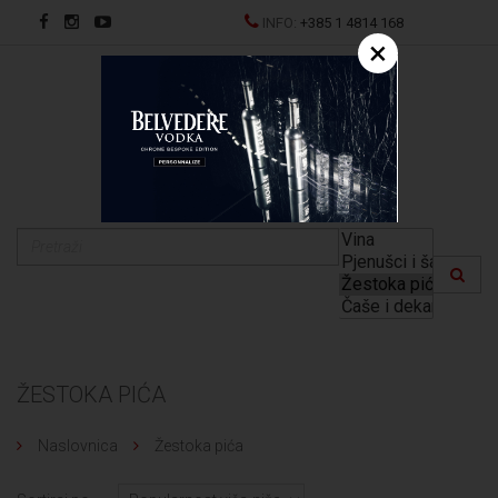
INFO:
+385 1 4814 168
×
EN
ŽESTOKA PIĆA
Naslovnica
Žestoka pića