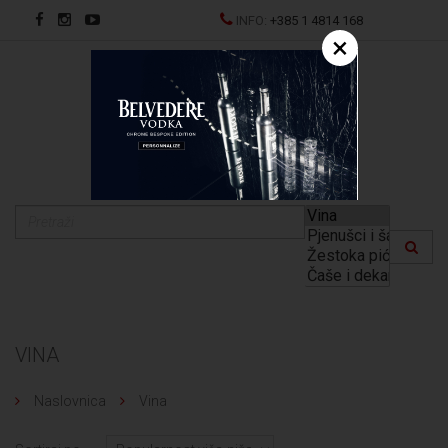
INFO:
+385 1 4814 168
×
EN
VINA
Naslovnica
Vina