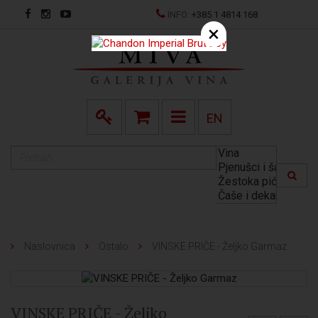
INFO:
+385 1 4814 168
×
EN
Naslovnica
Ostalo
VINSKE PRIČE - Željko Garmaz
VINSKE PRIČE - Željko