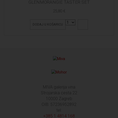
GLENMORANGIE TASTER SET
25,80 €
DODAJ U KOŠARICU
MIVA galerija vina
Strojarska cesta 22
10000 Zagreb
OIB: 57236952892
tel:
+385 1 4814 168