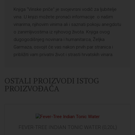
Knjiga "Vinske priče" je svojevrsni vodič za ljubitelje
vina. U knjizi možete pronaći informacije o našim
vinarima, njihovim vinima ali i saznati pokoju anegdotu
o zanimljivostima iz njihovog života. Knjiga ovog
dugogodišnjeg novinara i humanitarca, Željka
Garmaza, osvojit će vas nakon prvih par stranica i
približiti vam privatni život i strasti hrvatskih vinara.
OSTALI PROIZVODI ISTOG
PROIZVOĐAČA
FEVER-TREE INDIAN TONIC WATER (0,20L)