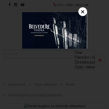
INFO:
+385 1 4814 168
×
EN
Naslovnica
Čaše i dekanteri
Riedel
Riedel kuglice za čišćenje dekantera