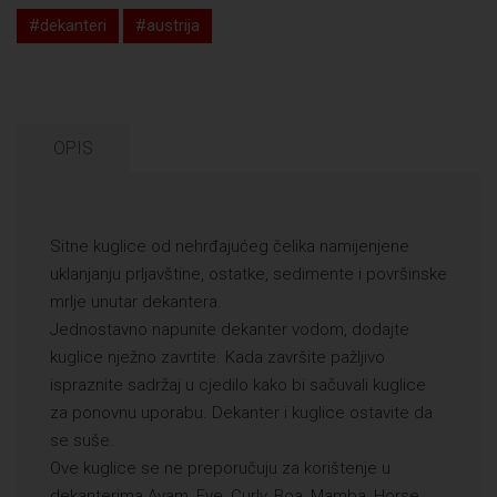
#dekanteri
#austrija
OPIS
Sitne kuglice od nehrđajućeg čelika namijenjene
uklanjanju prljavštine, ostatke, sedimente i površinske
mrlje unutar dekantera.
Jednostavno napunite dekanter vodom, dodajte
kuglice nježno zavrtite. Kada završite pažljivo
ispraznite sadržaj u cjedilo kako bi sačuvali kuglice
za ponovnu uporabu. Dekanter i kuglice ostavite da
se suše.
Ove kuglice se ne preporučuju za korištenje u
dekanterima Ayam, Eve, Curly, Boa, Mamba, Horse,