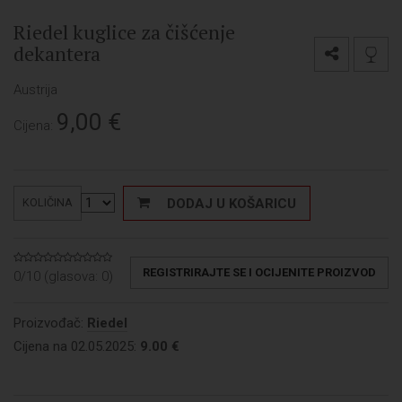
Riedel kuglice za čišćenje
dekantera
Austrija
9,00
€
Cijena:
DODAJ U KOŠARICU
KOLIČINA
REGISTRIRAJTE SE I OCIJENITE PROIZVOD
0/10 (glasova:
0
)
Proizvođač:
Riedel
Cijena na 02.05.2025:
9.00 €