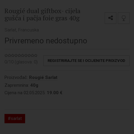
Rougié dual giftbox- cijela
gušća i pačja foie gras 40g
Sarlat, Francuska
Privremeno nedostupno
REGISTRIRAJTE SE I OCIJENITE PROIZVOD
0/10 (glasova:
0
)
Proizvođač:
Rougié Sarlat
Zapremnina:
40g
Cijena na 02.05.2025:
19.00 €
#sarlat