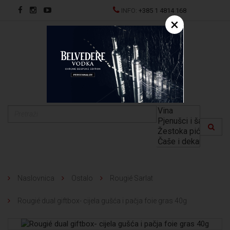
INFO:
+385 1 4814 168
×
EN
Naslovnica
Ostalo
Rougié Sarlat
Rougié dual giftbox- cijela gušća i pačja foie gras 40g