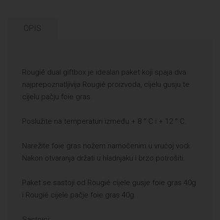
OPIS
Rougié dual giftbox je idealan paket koji spaja dva
najprepoznatljivija Rougié proizvoda, cijelu gusju te
cijelu pačju foie gras.
Poslužite na temperaturi između + 8 ° C i + 12 ° C.
Narežite foie gras nožem namočenim u vrućoj vodi.
Nakon otvaranja držati u hladnjaku i brzo potrošiti.
Paket se sastoji od Rougié cijele gusje foie gras 40g
i Rougié cijele pačje foie gras 40g.
Sastojci: