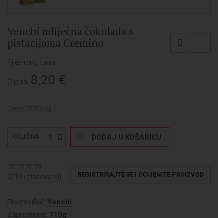
Venchi mliječna čokolada s
pistacijama Cremino
Pijemont, Italija
8,20
€
Cijena:
Cijena: 74,55 €/kg
1
DODAJ U KOŠARICU
KOLIČINA
REGISTRIRAJTE SE I OCIJENITE PROIZVOD
0/10 (glasova:
0
)
Proizvođač:
Venchi
Zapremnina:
110g