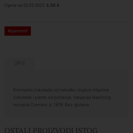
Cijena na 02.05.2025:
6.50 €
#pijemont
OPIS
Kremasta čokolada od nekoliko slojeva mliječne
čokolade i paste od pistacija. Varijacija klasičnog
recepta Cremino iz 1878. Bez glutena.
OSTALI PROIZVODI ISTOG