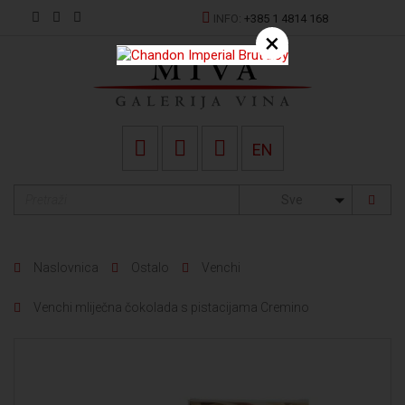
INFO:
+385 1 4814 168
×
EN
Sve
Naslovnica
Ostalo
Venchi
Venchi mliječna čokolada s pistacijama Cremino