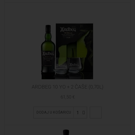
ARDBEG 10 YO + 2 ČAŠE (0,70L)
61,50 €
1
DODAJ U KOŠARICU