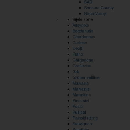
SAD
Sonoma County
Napa Valley
Bijele sorte
Assyritko
Bogdanuša
Chardonnay
Cortese
Debit
Fiano
Garganega
Graševina
Grk
Grüner veltliner
Malvasia
Malvazija
Maraština
Pinot sivi
Pošip
Pušipel
Rajnski rizling
Sauvignon
Semillion