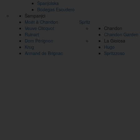
Španjolska
Bodegas Escudero
Šampanjci
Moët & Chandon
Spritz
Veuve Clicquot
Chandon
Ruinart
Chandon Garden S
Dom Pérignon
La Gioiosa
Krug
Hugo
Armand de Brignac
Spritzzoso