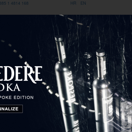
385 1 4814 168
HR
EN