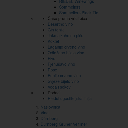
RIEDEL Winewings
Sommeliers
Sommeliers Black Tie
Čaše prema vrsti pića
Desertno vino
Gin tonik
Jako alkoholno piće
Koktel
Laganije crveno vino
Odležano bijelo vino
Pivo
Pjenušavo vino
Rose
Punije crveno vino
Svježe bijelo vino
Voda i sokovi
Dodaci
Riedel ugostiteljska linija
Naslovnica
Vina
Dürnberg
Dürnberg Grüner Veltliner