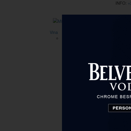
INFO:
+
Vina
Vrsta
Sve
Aromatizirano vino
Bezalkoholno vino
Bijelo vino
Crveno vino
Desertno vino
Fortificirano vino
Rose vino
Cijena
do 15 €
15 € - 40 €
40 € - 80 €
80 € - 130 €
130 € - 200 €
od 200 €