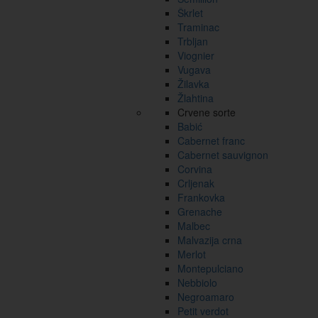
Škrlet
Traminac
Trbljan
Viognier
Vugava
Žilavka
Žlahtina
Crvene sorte
Babić
Cabernet franc
Cabernet sauvignon
Corvina
Crljenak
Frankovka
Grenache
Malbec
Malvazija crna
Merlot
Montepulciano
Nebbiolo
Negroamaro
Petit verdot