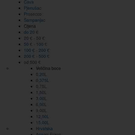
Cava
Pjenušac
Prosecco
Šampanjac
Cijena
do 20 €
20 € - 50 €
50 € - 100 €
100 € - 200 €
200 € - 500 €
od 500 €
Veličina boce
0,20L
0,375L
0,75L
1,50L
3,00L
6,00L
9,00L
12,00L
15,00L
Hrvatska
Arman Franc