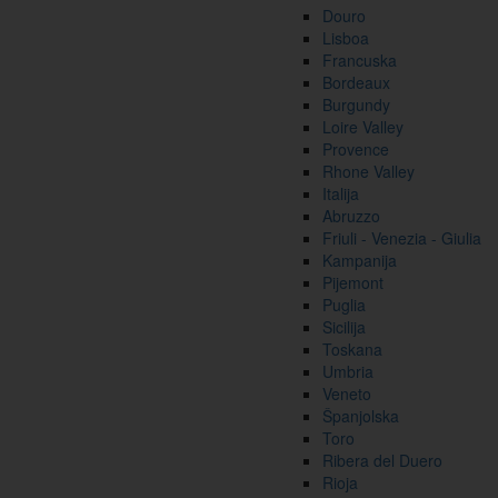
Douro
Lisboa
Francuska
Bordeaux
Burgundy
Loire Valley
Provence
Rhone Valley
Italija
Abruzzo
Friuli - Venezia - Giulia
Kampanija
Pijemont
Puglia
Sicilija
Toskana
Umbria
Veneto
Španjolska
Toro
Ribera del Duero
Rioja