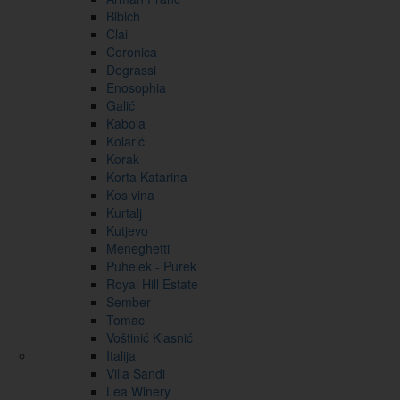
Bibich
Clai
Coronica
Degrassi
Enosophia
Galić
Kabola
Kolarić
Korak
Korta Katarina
Kos vina
Kurtalj
Kutjevo
Meneghetti
Puhelek - Purek
Royal Hill Estate
Šember
Tomac
Voštinić Klasnić
Italija
Villa Sandi
Lea Winery