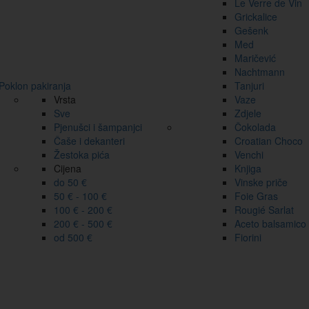
Le Verre de Vin
Grickalice
Gešenk
Med
Maričević
Nachtmann
Poklon pakiranja
Tanjuri
Vrsta
Vaze
Sve
Zdjele
Pjenušci i šampanjci
Čokolada
Čaše i dekanteri
Croatian Choco
Žestoka pića
Venchi
Cijena
Knjiga
do 50 €
Vinske priče
50 € - 100 €
Foie Gras
100 € - 200 €
Rougié Sarlat
200 € - 500 €
Aceto balsamico
od 500 €
Fiorini