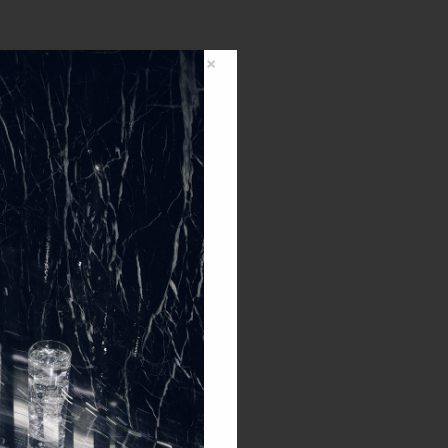
×
0,00
€
0
artikala