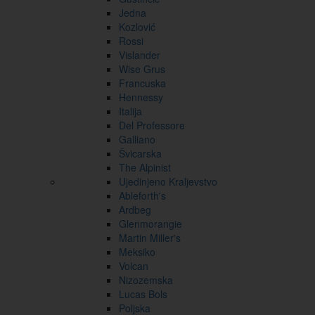
Jedna
Kozlović
Rossi
Vislander
Wise Grus
Francuska
Hennessy
Italija
Del Professore
Galliano
Švicarska
The Alpinist
Ujedinjeno Kraljevstvo
Ableforth's
Ardbeg
Glenmorangie
Martin Miller's
Meksiko
Volcan
Nizozemska
Lucas Bols
Poljska