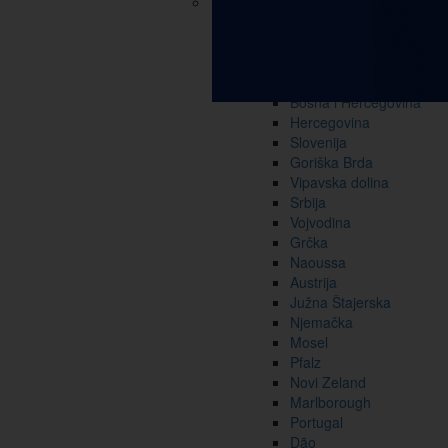
Hrvatska
Slavonija i Podunavlje
Bregovita Hrvatska
Istra i Kvarner
Dalmacija
Bosna i Hercegovina
Hercegovina
Slovenija
Goriška Brda
Vipavska dolina
Srbija
Vojvodina
Grčka
Naoussa
Austrija
Južna Štajerska
Njemačka
Mosel
Pfalz
Novi Zeland
Marlborough
Portugal
Dão