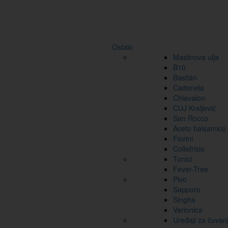
Ostalo
Maslinova ulja
B10
Bastiàn
Cadenela
Chiavalon
CUJ Kraljević
San Rocco
Aceto balsamico
Fiorini
Collefrisio
Tonici
Fever-Tree
Pivo
Sapporo
Singha
Varionica
Uređaji za čuvan