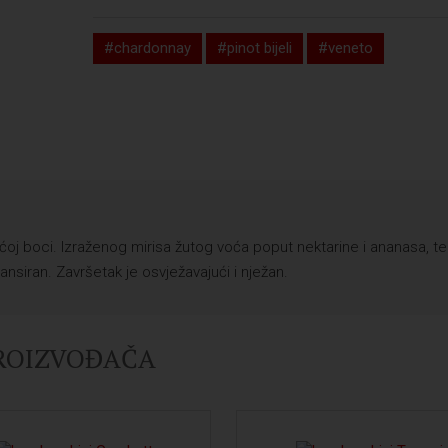
#chardonnay
#pinot bijeli
#veneto
ećoj boci. Izraženog mirisa žutog voća poput nektarine i ananasa, te
ansiran. Završetak je osvježavajući i nježan.
PROIZVOĐAČA