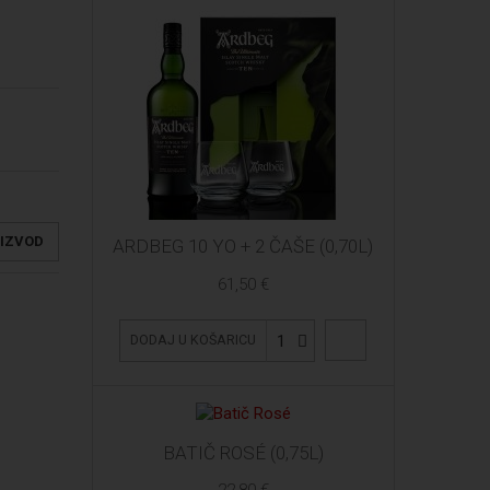
OIZVOD
ARDBEG 10 YO + 2 ČAŠE (0,70L)
61,50 €
1
DODAJ U KOŠARICU
BATIČ ROSÉ (0,75L)
22,80 €