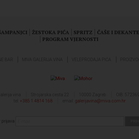
 ŠAMPANJCI
ŽESTOKA PIĆA
SPRITZ
ČAŠE I DEKANTE
PROGRAM VJERNOSTI
NE BAR
MIVA GALERIJA VINA
VELEPRODAJA PIĆA
PROIZVO
alerija vina
Strojarska cesta 22
10000 Zagreb
OIB: 57236
tel:
+385 1 4814 168
email:
galerijavina@miva.com.hr
 prijava