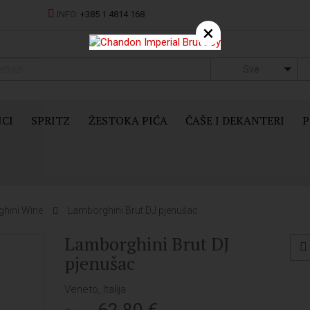
INFO:
+385 1 4814 168
×
Sve
JCI
SPRITZ
ŽESTOKA PIĆA
ČAŠE I DEKANTERI
P
hini Wine
Lamborghini Brut DJ pjenušac
Lamborghini Brut DJ
pjenušac
Veneto, Italija
62,80
€