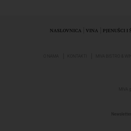
NASLOVNICA
VINA
PJENUŠCI I
O NAMA
KONTAKTI
MIVA BISTRO & WI
MIVA g
Newsletter