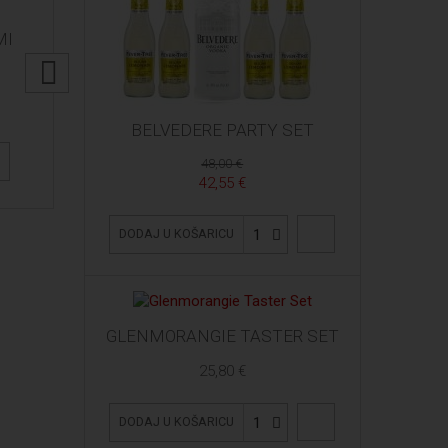
MI
BELVEDERE PARTY SET
48,00 €
42,55 €
1
DODAJ U KOŠARICU
GLENMORANGIE TASTER SET
25,80 €
1
DODAJ U KOŠARICU