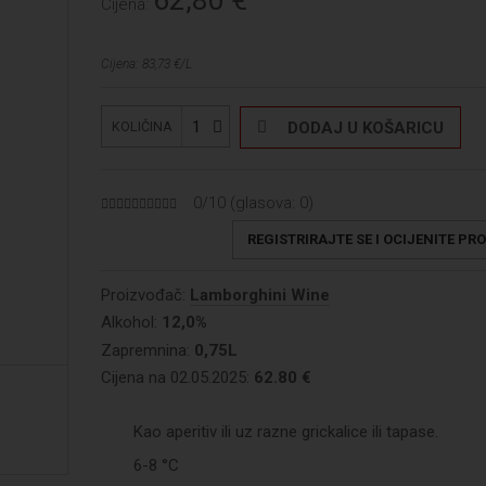
Cijena:
Cijena: 83,73 €/L
1
DODAJ U KOŠARICU
KOLIČINA
0/10 (glasova:
0
)
REGISTRIRAJTE SE I OCIJENITE PR
Proizvođač:
Lamborghini Wine
Alkohol:
12,0%
Zapremnina:
0,75L
Cijena na 02.05.2025:
62.80 €
Kao aperitiv ili uz razne grickalice ili tapase.
6-8 °C