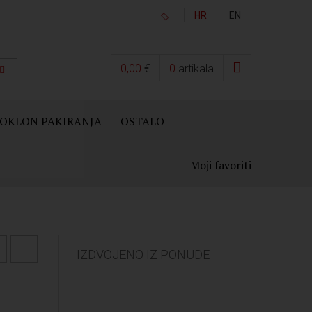
HR
EN
0,00
€
0
artikala
OKLON PAKIRANJA
OSTALO
Moji favoriti
IZDVOJENO IZ PONUDE