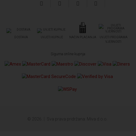
DOSTAVA
UVJETI KUPNJE
NAČIN PLAĆANJA
UVJETI PROGRAMA
VJERNOSTI
Sigurna online kupnja
© 2026.
Sva prava pridržana. Miva d.o.o.