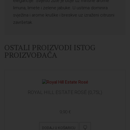
elegancije. Svijetlo žute je boje uz mirisne arome
limuna, limete i zelene jabuke. U ustima dominira
svježina i arome kruške i breskve uz izraženi citrusni
završetak.
OSTALI PROIZVODI ISTOG
PROIZVOĐAČA
ROYAL HILL ESTATE ROSÉ (0,75L)
9,90 €
DODAJ U KOŠARICU