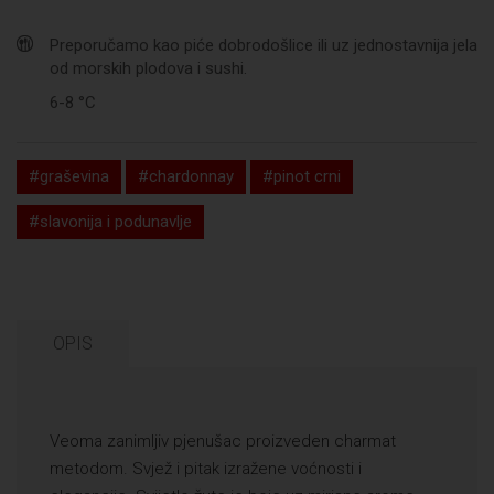
Preporučamo kao piće dobrodošlice ili uz jednostavnija jela
od morskih plodova i sushi.
6-8 °C
#graševina
#chardonnay
#pinot crni
#slavonija i podunavlje
OPIS
Veoma zanimljiv pjenušac proizveden charmat
metodom. Svjež i pitak izražene voćnosti i