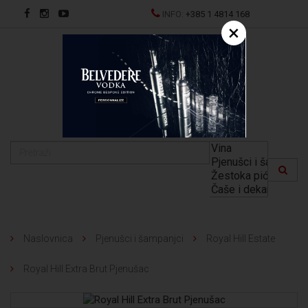
INFO:
+385 1 4814 168
×
EN
Naslovnica
Pjenušci i šampanjci
Royal Hill Estate
Royal Hill Extra Brut Pjenušac