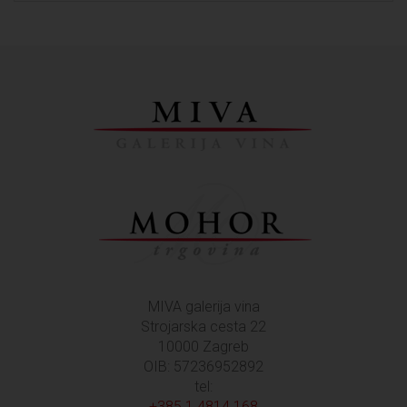
MIVA galerija vina
Strojarska cesta 22
10000 Zagreb
OIB: 57236952892
tel:
+385 1 4814 168