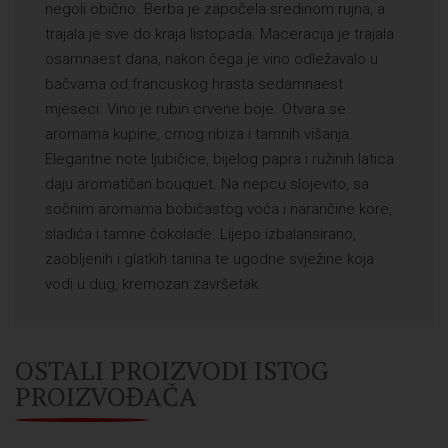
negoli obično. Berba je započela sredinom rujna, a
trajala je sve do kraja listopada. Maceracija je trajala
osamnaest dana, nakon čega je vino odležavalo u
bačvama od francuskog hrasta sedamnaest
mjeseci. Vino je rubin crvene boje. Otvara se
aromama kupine, crnog ribiza i tamnih višanja.
Elegantne note ljubičice, bijelog papra i ružinih latica
daju aromatičan bouquet. Na nepcu slojevito, sa
sočnim aromama bobičastog voća i narančine kore,
sladića i tamne čokolade. Lijepo izbalansirano,
zaobljenih i glatkih tanina te ugodne svježine koja
vodi u dug, kremozan završetak.
OSTALI PROIZVODI ISTOG
PROIZVOĐAČA