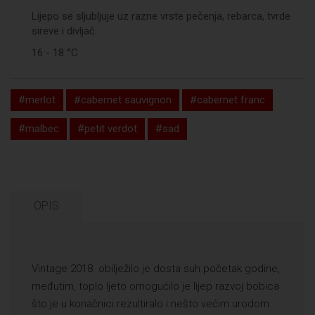
Lijepo se sljubljuje uz razne vrste pečenja, rebarca, tvrde
sireve i divljač.
16 - 18 °C
#merlot
#cabernet sauvignon
#cabernet franc
#malbec
#petit verdot
#sad
OPIS
Vintage 2018. obilježilo je dosta suh početak godine,
međutim, toplo ljeto omogućilo je lijep razvoj bobica
što je u konačnici rezultiralo i nešto većim urodom