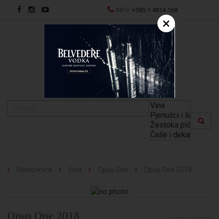
INFO:
+385 1 4814 168
×
EN
Naslovnica
Vina
Opus One
Opus One 2018
Opus One 2018