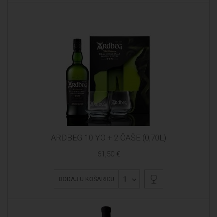
ARDBEG 10 YO + 2 ČAŠE (0,70L)
61,50 €
1
DODAJ U KOŠARICU