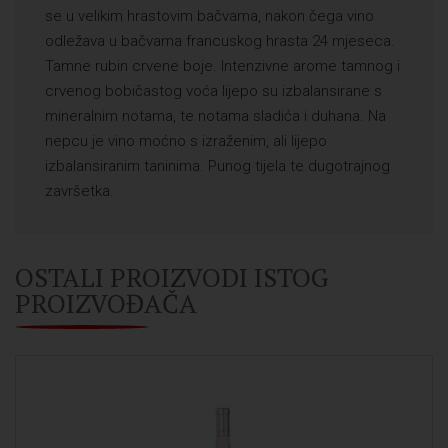
se u velikim hrastovim bačvama, nakon čega vino
odležava u bačvama francuskog hrasta 24 mjeseca.
Tamne rubin crvene boje. Intenzivne arome tamnog i
crvenog bobičastog voća lijepo su izbalansirane s
mineralnim notama, te notama sladića i duhana. Na
nepcu je vino moćno s izraženim, ali lijepo
izbalansiranim taninima. Punog tijela te dugotrajnog
završetka.
OSTALI PROIZVODI ISTOG
PROIZVOĐAČA