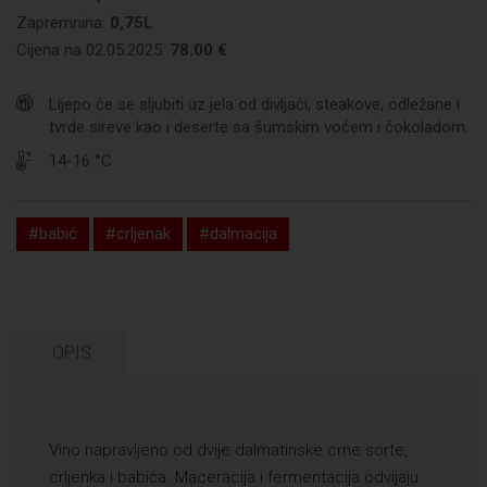
Zapremnina:
0,75L
Cijena na 02.05.2025:
78.00 €
Lijepo će se sljubiti uz jela od divljači, steakove, odležane i
tvrde sireve kao i deserte sa šumskim voćem i čokoladom.
14-16 °C
#babić
#crljenak
#dalmacija
OPIS
Vino napravljeno od dvije dalmatinske crne sorte,
crljenka i babića. Maceracija i fermentacija odvijaju