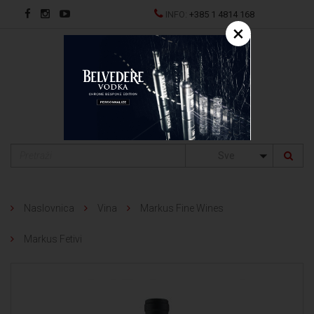
INFO:
+385 1 4814 168
×
EN
Sve
Naslovnica
Vina
Markus Fine Wines
Markus Fetivi