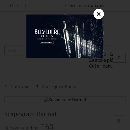
INFO:
+385 1 4814 168
×
EN
Naslovnica
Scapegrace Barmat
Scapegrace Barmat
160
Bodova potrebno: