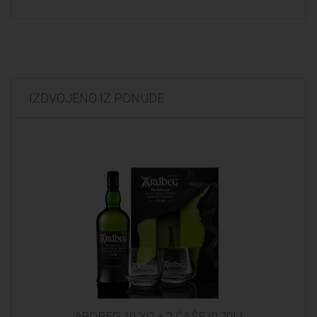
IZDVOJENO IZ PONUDE
ARDBEG 10 YO + 2 ČAŠE (0,70L)