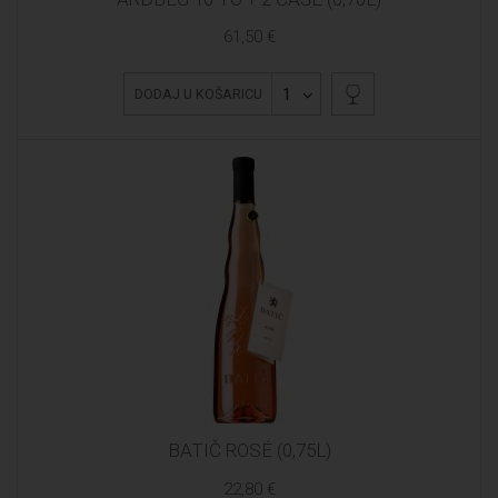
61,50 €
1
DODAJ U KOŠARICU
BATIČ ROSÉ (0,75L)
22,80 €