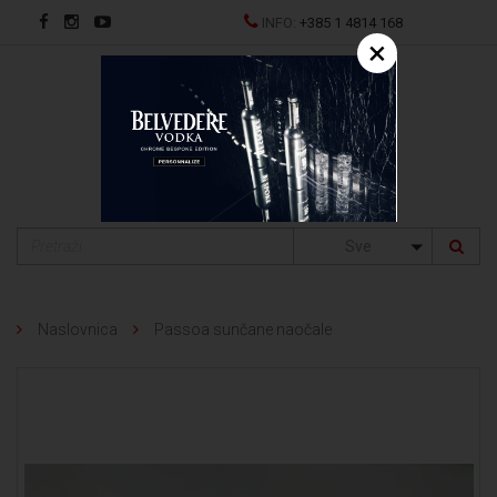
INFO:
+385 1 4814 168
×
EN
Sve
Naslovnica
Passoa sunčane naočale