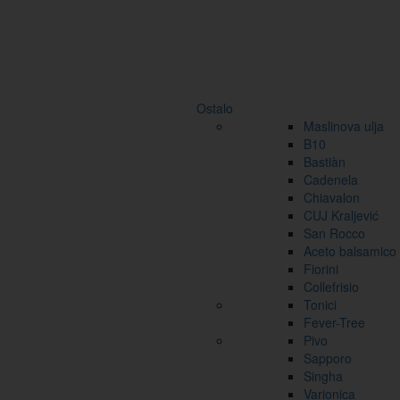
Ostalo
Maslinova ulja
B10
Bastiàn
Cadenela
Chiavalon
CUJ Kraljević
San Rocco
Aceto balsamico
Fiorini
Collefrisio
Tonici
Fever-Tree
Pivo
Sapporo
Singha
Varionica