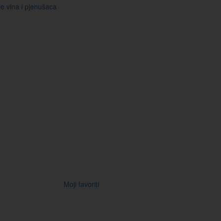
je vina i pjenušaca
Moji favoriti