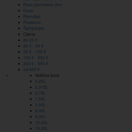
Rose pjenušavo vino
Cava
Pjenušac
Prosecco
Šampanjac
Cijena
do 20 €
20 € - 50 €
50 € - 100 €
100 € - 200 €
200 € - 500 €
od 500 €
Veličina boce
0,20L
0,375L
0,75L
1,50L
3,00L
6,00L
9,00L
12,00L
15,00L