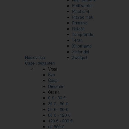
Petit verdot
Pinot crni
Plavac mali
Primitivo
Refošk
Tempranillo
Teran
Xinomavro
Zinfandel
Naslovnica
Zweigelt
Čaše i dekanteri
Vrsta
Sve
Čaša
Dekanter
Cijena
0 € - 30 €
30 € - 50 €
50 € - 80 €
80 € - 120 €
120 € - 200 €
od 500 €