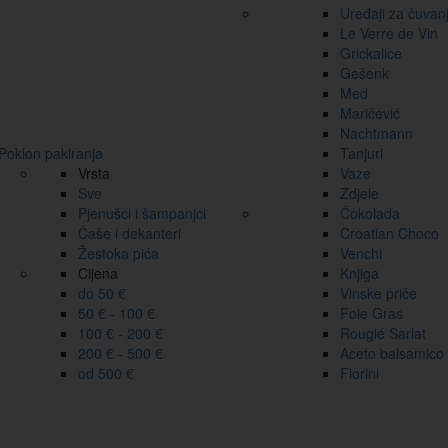
Uređaji za čuvan
Le Verre de Vin
Grickalice
Gešenk
Med
Maričević
Nachtmann
Poklon pakiranja
Tanjuri
Vrsta
Vaze
Sve
Zdjele
Pjenušci i šampanjci
Čokolada
Čaše i dekanteri
Croatian Choco
Žestoka pića
Venchi
Cijena
Knjiga
do 50 €
Vinske priče
50 € - 100 €
Foie Gras
100 € - 200 €
Rougié Sarlat
200 € - 500 €
Aceto balsamico
od 500 €
Fiorini