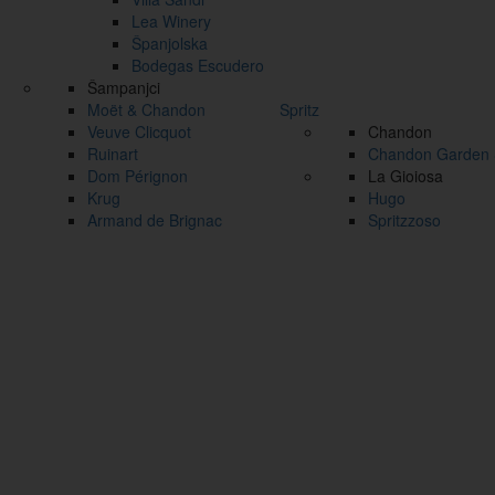
Lea Winery
Španjolska
Bodegas Escudero
Šampanjci
Moët & Chandon
Spritz
Veuve Clicquot
Chandon
Ruinart
Chandon Garden S
Dom Pérignon
La Gioiosa
Krug
Hugo
Armand de Brignac
Spritzzoso