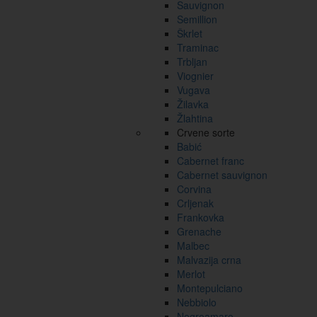
Sauvignon
Semillion
Škrlet
Traminac
Trbljan
Viognier
Vugava
Žilavka
Žlahtina
Crvene sorte
Babić
Cabernet franc
Cabernet sauvignon
Corvina
Crljenak
Frankovka
Grenache
Malbec
Malvazija crna
Merlot
Montepulciano
Nebbiolo
Negroamaro