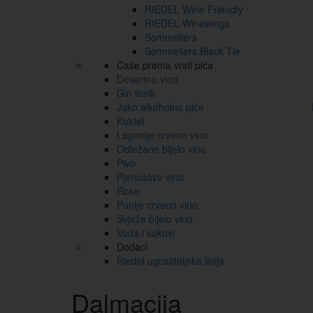
RIEDEL Wine Friendly
RIEDEL Winewings
Sommeliers
Sommeliers Black Tie
Čaše prema vrsti pića
Desertno vino
Gin tonik
Jako alkoholno piće
Koktel
Laganije crveno vino
Odležano bijelo vino
Pivo
Pjenušavo vino
Rose
Punije crveno vino
Svježe bijelo vino
Voda i sokovi
Dodaci
Riedel ugostiteljska linija
Dalmacija