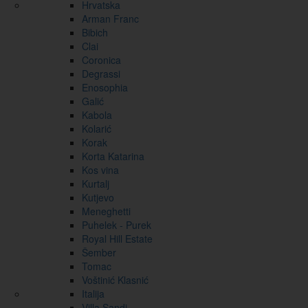
Hrvatska
Arman Franc
Bibich
Clai
Coronica
Degrassi
Enosophia
Galić
Kabola
Kolarić
Korak
Korta Katarina
Kos vina
Kurtalj
Kutjevo
Meneghetti
Puhelek - Purek
Royal Hill Estate
Šember
Tomac
Voštinić Klasnić
Italija
Villa Sandi