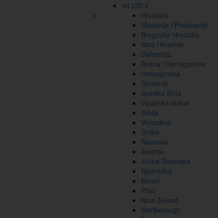
od 200 €
Hrvatska
Slavonija i Podunavlje
Bregovita Hrvatska
Istra i Kvarner
Dalmacija
Bosna i Hercegovina
Hercegovina
Slovenija
Goriška Brda
Vipavska dolina
Srbija
Vojvodina
Grčka
Naoussa
Austrija
Južna Štajerska
Njemačka
Mosel
Pfalz
Novi Zeland
Marlborough