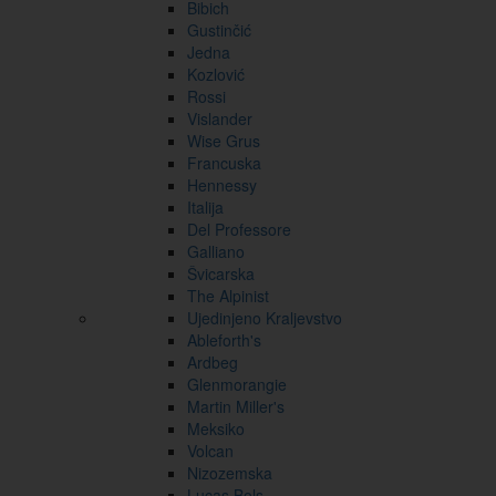
Bibich
Gustinčić
Jedna
Kozlović
Rossi
Vislander
Wise Grus
Francuska
Hennessy
Italija
Del Professore
Galliano
Švicarska
The Alpinist
Ujedinjeno Kraljevstvo
Ableforth's
Ardbeg
Glenmorangie
Martin Miller's
Meksiko
Volcan
Nizozemska
Lucas Bols