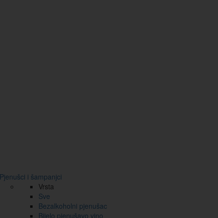
Pjenušci i šampanjci
Vrsta
Sve
Bezalkoholni pjenušac
Bijelo pjenušavo vino