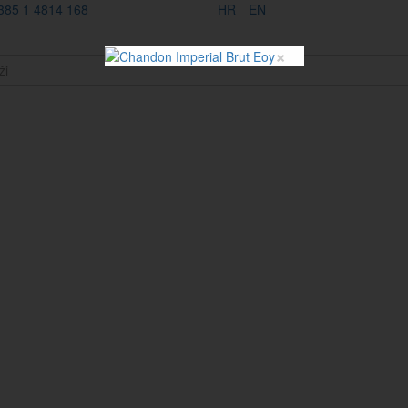
385 1 4814 168
HR
EN
×