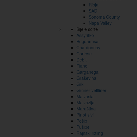
Rioja
SAD
Sonoma County
Napa Valley
Bijele sorte
Assyritko
Bogdanuša
Chardonnay
Cortese
Debit
Fiano
Garganega
Graševina
Grk
Grüner veltliner
Malvasia
Malvazija
Maraština
Pinot sivi
Pošip
Pušipel
Rajnski rizling