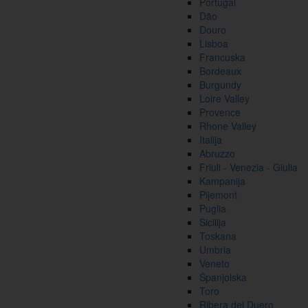
Portugal
Dão
Douro
Lisboa
Francuska
Bordeaux
Burgundy
Loire Valley
Provence
Rhone Valley
Italija
Abruzzo
Friuli - Venezia - Giulia
Kampanija
Pijemont
Puglia
Sicilija
Toskana
Umbria
Veneto
Španjolska
Toro
Ribera del Duero