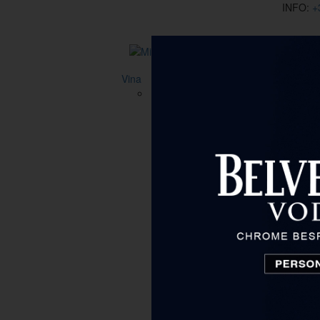
INFO:
+
Vina
Vrsta
Sve
Aromatizirano vino
Bezalkoholno vino
Bijelo vino
Crveno vino
Desertno vino
Fortificirano vino
Rose vino
Cijena
do 15 €
15 € - 40 €
40 € - 80 €
80 € - 130 €
130 € - 200 €
od 200 €