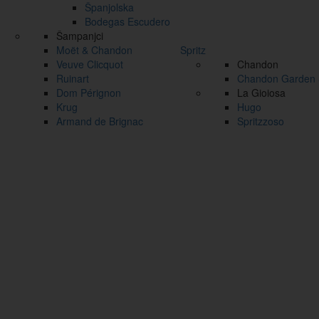
Španjolska
Bodegas Escudero
Šampanjci
Moët & Chandon
Spritz
Veuve Clicquot
Chandon
Ruinart
Chandon Garden S
Dom Pérignon
La Gioiosa
Krug
Hugo
Armand de Brignac
Spritzzoso