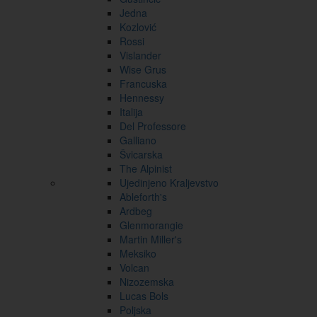
Jedna
Kozlović
Rossi
Vislander
Wise Grus
Francuska
Hennessy
Italija
Del Professore
Galliano
Švicarska
The Alpinist
Ujedinjeno Kraljevstvo
Ableforth's
Ardbeg
Glenmorangie
Martin Miller's
Meksiko
Volcan
Nizozemska
Lucas Bols
Poljska