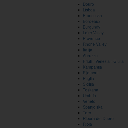
Douro
Lisboa
Francuska
Bordeaux
Burgundy
Loire Valley
Provence
Rhone Valley
Italija
Abruzzo
Friuli - Venezia - Giulia
Kampanija
Pijemont
Puglia
Sicilija
Toskana
Umbria
Veneto
Španjolska
Toro
Ribera del Duero
Rioja