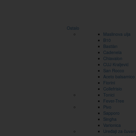
Ostalo
Maslinova ulja
B10
Bastiàn
Cadenela
Chiavalon
CUJ Kraljević
San Rocco
Aceto balsamico
Fiorini
Collefrisio
Tonici
Fever-Tree
Pivo
Sapporo
Singha
Varionica
Uređaji za čuvan