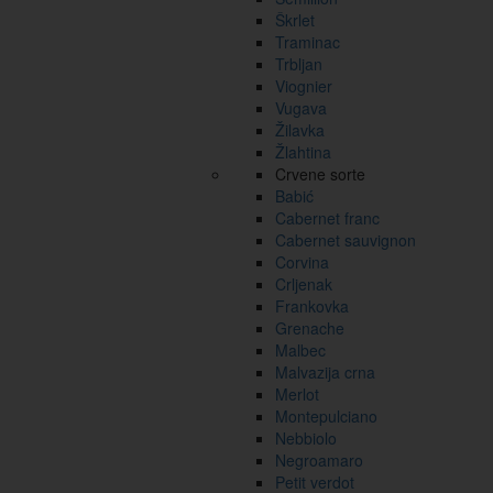
Škrlet
Traminac
Trbljan
Viognier
Vugava
Žilavka
Žlahtina
Crvene sorte
Babić
Cabernet franc
Cabernet sauvignon
Corvina
Crljenak
Frankovka
Grenache
Malbec
Malvazija crna
Merlot
Montepulciano
Nebbiolo
Negroamaro
Petit verdot