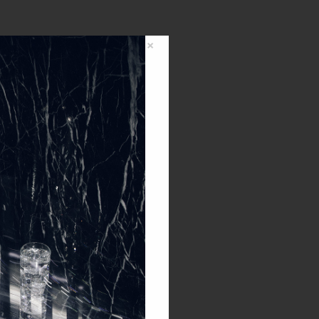
×
0,00
€
0
artikala