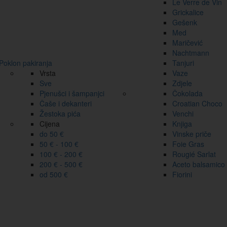
Le Verre de Vin
Grickalice
Gešenk
Med
Maričević
Nachtmann
Poklon pakiranja
Tanjuri
Vrsta
Vaze
Sve
Zdjele
Pjenušci i šampanjci
Čokolada
Čaše i dekanteri
Croatian Choco
Žestoka pića
Venchi
Cijena
Knjiga
do 50 €
Vinske priče
50 € - 100 €
Foie Gras
100 € - 200 €
Rougié Sarlat
200 € - 500 €
Aceto balsamico
od 500 €
Fiorini