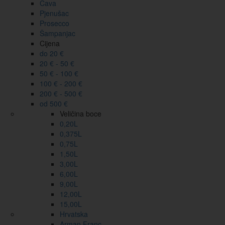
Cava
Pjenušac
Prosecco
Šampanjac
Cijena
do 20 €
20 € - 50 €
50 € - 100 €
100 € - 200 €
200 € - 500 €
od 500 €
Veličina boce
0,20L
0,375L
0,75L
1,50L
3,00L
6,00L
9,00L
12,00L
15,00L
Hrvatska
Arman Franc