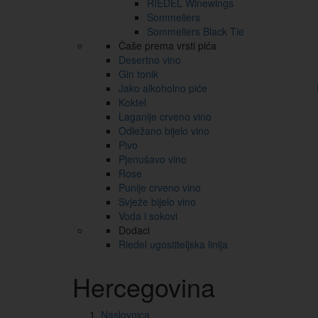
RIEDEL Winewings
Sommeliers
Sommeliers Black Tie
Čaše prema vrsti pića
Desertno vino
Gin tonik
Jako alkoholno piće
Koktel
Laganije crveno vino
Odležano bijelo vino
Pivo
Pjenušavo vino
Rose
Punije crveno vino
Svježe bijelo vino
Voda i sokovi
Dodaci
Riedel ugostiteljska linija
Hercegovina
Naslovnica