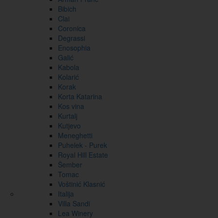
Bibich
Clai
Coronica
Degrassi
Enosophia
Galić
Kabola
Kolarić
Korak
Korta Katarina
Kos vina
Kurtalj
Kutjevo
Meneghetti
Puhelek - Purek
Royal Hill Estate
Šember
Tomac
Voštinić Klasnić
Italija
Villa Sandi
Lea Winery