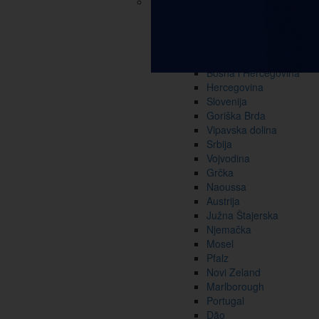
Hrvatska
Slavonija i Podunavlje
Bregovita Hrvatska
Istra i Kvarner
Dalmacija
Bosna i Hercegovina
Hercegovina
Slovenija
Goriška Brda
Vipavska dolina
Srbija
Vojvodina
Grčka
Naoussa
Austrija
Južna Štajerska
Njemačka
Mosel
Pfalz
Novi Zeland
Marlborough
Portugal
Dão