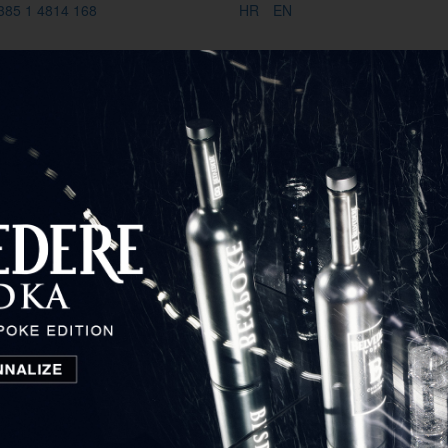
385 1 4814 168
HR
EN