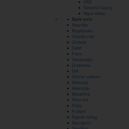
SAD
Sonoma County
Napa Valley
Bijele sorte
Assyritko
Bogdanuša
Chardonnay
Cortese
Debit
Fiano
Garganega
Graševina
Grk
Grüner veltliner
Malvasia
Malvazija
Maraština
Pinot sivi
Pošip
Pušipel
Rajnski rizling
Sauvignon
Semillion