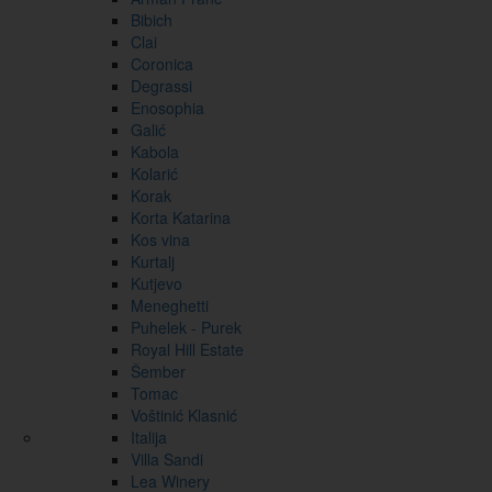
Bibich
Clai
Coronica
Degrassi
Enosophia
Galić
Kabola
Kolarić
Korak
Korta Katarina
Kos vina
Kurtalj
Kutjevo
Meneghetti
Puhelek - Purek
Royal Hill Estate
Šember
Tomac
Voštinić Klasnić
Italija
Villa Sandi
Lea Winery