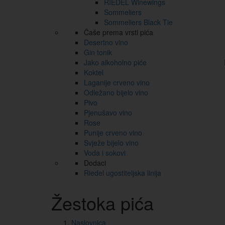
RIEDEL Winewings
Sommeliers
Sommeliers Black Tie
Čaše prema vrsti pića
Desertno vino
Gin tonik
Jako alkoholno piće
Koktel
Laganije crveno vino
Odležano bijelo vino
Pivo
Pjenušavo vino
Rose
Punije crveno vino
Svježe bijelo vino
Voda i sokovi
Dodaci
Riedel ugostiteljska linija
Žestoka pića
Naslovnica