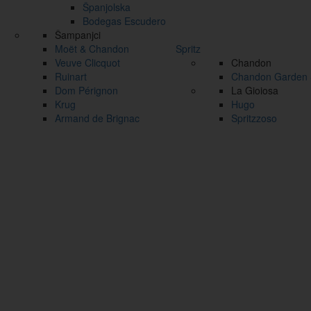
Španjolska
Bodegas Escudero
Šampanjci
Moët & Chandon
Spritz
Veuve Clicquot
Chandon
Ruinart
Chandon Garden S
Dom Pérignon
La Gioiosa
Krug
Hugo
Armand de Brignac
Spritzzoso