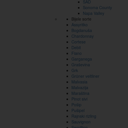
SAD
Sonoma County
Napa Valley
Bijele sorte
Assyritko
Bogdanuša
Chardonnay
Cortese
Debit
Fiano
Garganega
Graševina
Grk
Grüner veltliner
Malvasia
Malvazija
Maraština
Pinot sivi
Pošip
Pušipel
Rajnski rizling
Sauvignon
Semillion