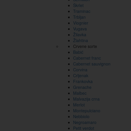
Škrlet
Traminac
Trbljan
Viognier
Vugava
Žilavka
Žlahtina
Crvene sorte
Babić
Cabernet franc
Cabernet sauvignon
Corvina
Crljenak
Frankovka
Grenache
Malbec
Malvazija crna
Merlot
Montepulciano
Nebbiolo
Negroamaro
Petit verdot