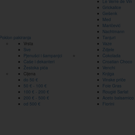
Le Verre de Vin
Grickalice
Gešenk
Med
Maričević
Nachtmann
Poklon pakiranja
Tanjuri
Vrsta
Vaze
Sve
Zdjele
Pjenušci i šampanjci
Čokolada
Čaše i dekanteri
Croatian Choco
Žestoka pića
Venchi
Cijena
Knjiga
do 50 €
Vinske priče
50 € - 100 €
Foie Gras
100 € - 200 €
Rougié Sarlat
200 € - 500 €
Aceto balsamico
od 500 €
Fiorini