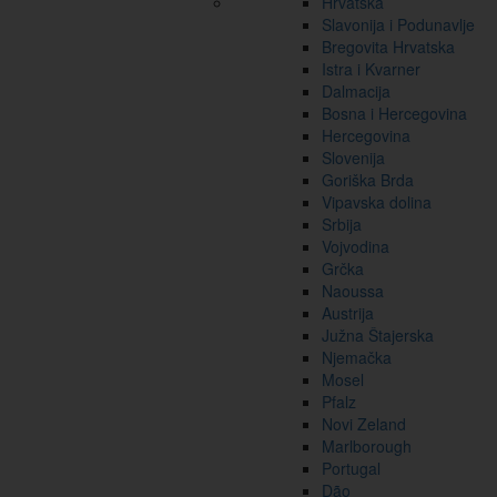
Hrvatska
Slavonija i Podunavlje
Bregovita Hrvatska
Istra i Kvarner
Dalmacija
Bosna i Hercegovina
Hercegovina
Slovenija
Goriška Brda
Vipavska dolina
Srbija
Vojvodina
Grčka
Naoussa
Austrija
Južna Štajerska
Njemačka
Mosel
Pfalz
Novi Zeland
Marlborough
Portugal
Dão