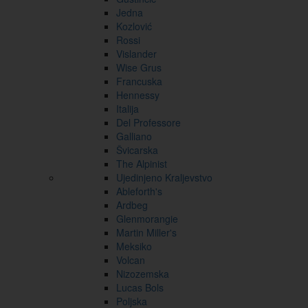
Jedna
Kozlović
Rossi
Vislander
Wise Grus
Francuska
Hennessy
Italija
Del Professore
Galliano
Švicarska
The Alpinist
Ujedinjeno Kraljevstvo
Ableforth's
Ardbeg
Glenmorangie
Martin Miller's
Meksiko
Volcan
Nizozemska
Lucas Bols
Poljska