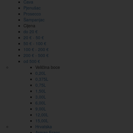
Cava
Pjenušac
Prosecco
Šampanjac
Cijena
do 20 €
20 € - 50 €
50 € - 100 €
100 € - 200 €
200 € - 500 €
od 500 €
Veličina boce
0,20L
0,375L
0,75L
1,50L
3,00L
6,00L
9,00L
12,00L
15,00L
Hrvatska
Arman Franc