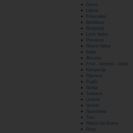
Douro
Lisboa
Francuska
Bordeaux
Burgundy
Loire Valley
Provence
Rhone Valley
Italija
Abruzzo
Friuli - Venezia - Giulia
Kampanija
Pijemont
Puglia
Sicilija
Toskana
Umbria
Veneto
Španjolska
Toro
Ribera del Duero
Rioja