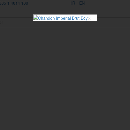
385 1 4814 168
HR
EN
×