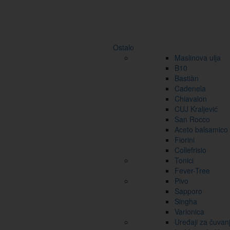
Ostalo
Maslinova ulja
B10
Bastiàn
Cadenela
Chiavalon
CUJ Kraljević
San Rocco
Aceto balsamico
Fiorini
Collefrisio
Tonici
Fever-Tree
Pivo
Sapporo
Singha
Varionica
Uređaji za čuvan