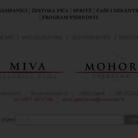
 ŠAMPANJCI
ŽESTOKA PIĆA
SPRITZ
ČAŠE I DEKANTE
PROGRAM VJERNOSTI
NE BAR
MIVA GALERIJA VINA
VELEPRODAJA PIĆA
PROIZVO
alerija vina
Strojarska cesta 22
10000 Zagreb
OIB: 57236
tel:
+385 1 4814 168
email:
galerijavina@miva.com.hr
 prijava