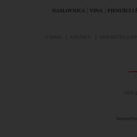
NASLOVNICA
VINA
PJENUŠCI I
O NAMA
KONTAKTI
MIVA BISTRO & WI
MIVA g
Newsletter