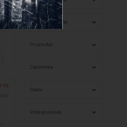
Godina proizvodnje
2020
Proizvođač
Zapremnina
Slador
WNY
Vrsta proizvoda