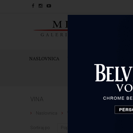
NASLOVNICA
VINA
PJENUŠCI I ŠAMPAN
VINA
Naslovnica
Vina
Sortiraj po
Broj arti