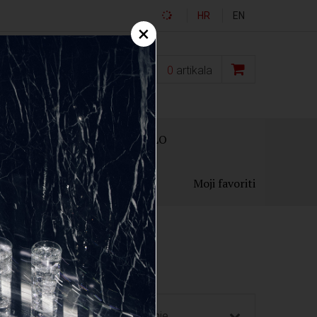
HR
EN
×
0,00
€
0
artikala
OKLON PAKIRANJA
OSTALO
Moji favoriti
Zemlja proizvodnje