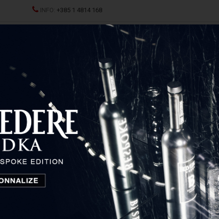
INFO:
+385 1 4814 168
JCI
SPRITZ
ŽESTOKA PIĆA
ČAŠE I DEKANTERI
P
kala