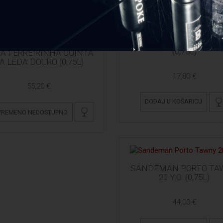
SANDEMAN PORTO LBV 
(0,75L)
A FERREIRINHA QUINTA
A LEDA DOURO (0,75L)
17,80 €
55,20 €
DODAJ U KOŠARICU
VREMENO NEDOSTUPNO
SANDEMAN PORTO TA
20 Y.O. (0,75L)
44,00 €