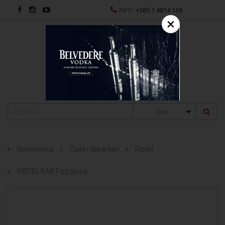
INFO:
+385 1 4814 168
×
EN
Sve
Naslovnica
Čaše i dekanteri
Riedel
RIEDEL BAR Fizz glass