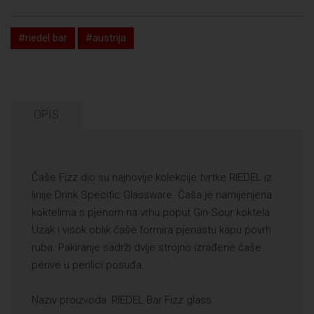
#riedel bar
#austrija
OPIS
Čaše Fizz dio su najnovije kolekcije tvrtke RIEDEL iz
linije Drink Specific Glassware. Čaša je namijenjena
koktelima s pjenom na vrhu poput Gin-Sour koktela.
Uzak i visok oblik čaše formira pjenastu kapu povrh
ruba. Pakiranje sadrži dvije strojno izrađene čaše
perive u perilici posuđa.
Naziv proizvoda: RIEDEL Bar Fizz glass