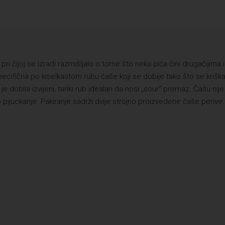
pri čijoj se izradi razmišljalo o tome što neka pića čini drugačijima i
specifična po kiselkastom rubu čaše koji se dobije tako što se krišk
 dobila izvijeni, tanki rub idealan da nosi „sour“ premaz. Čašu nije
 pijuckanje. Pakiranje sadrži dvije strojno proizvedene čaše perive