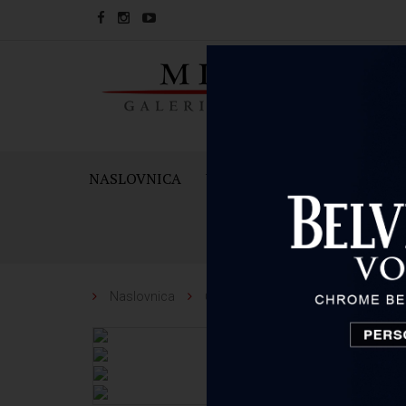
NASLOVNICA
VINA
PJENUŠCI I ŠAMPAN
Naslovnica
Čaše i dekanteri
Riedel
RIE