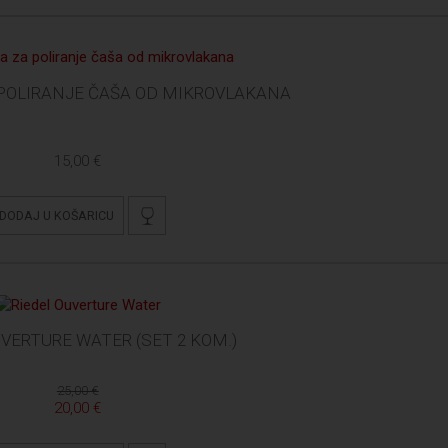
 POLIRANJE ČAŠA OD MIKROVLAKANA
15,00 €
DODAJ U KOŠARICU
UVERTURE WATER (SET 2 KOM.)
25,00 €
20,00 €