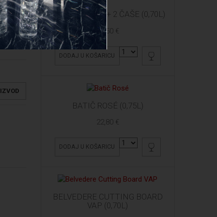
ARDBEG 10 YO + 2 ČAŠE (0,70L)
61,50 €
DODAJ U KOŠARICU
OIZVOD
BATIČ ROSÉ (0,75L)
22,80 €
DODAJ U KOŠARICU
BELVEDERE CUTTING BOARD
VAP (0,70L)