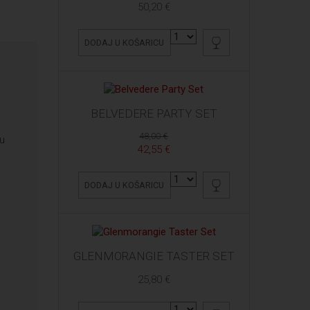
50,20 €
DODAJ U KOŠARICU
a
BELVEDERE PARTY SET
48,00 €
 u
42,55 €
DODAJ U KOŠARICU
GLENMORANGIE TASTER SET
25,80 €