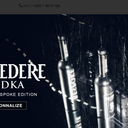
INFO:
+385 1 4814 168
JCI
SPRITZ
ŽESTOKA PIĆA
ČAŠE I DEKANTERI
P
DEL BAR Sour glass
RIEDEL BAR Sour glass
Austrija
30,00
€
Cijena: