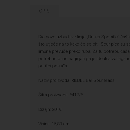
OPIS
Dio nove uzbudljive linije „Drinks Specific“ čaša 
što utječe na to kako će se piti. Sour pića su 
limuna prevuče preko ruba. Za tu potrebu čaša je
potrebno puno naginjati pa je idealna za lagano
perilici posuđa.
Naziv proizvoda: RIEDEL Bar Sour Glass
Šifra proizvoda: 6417/6
Dizajn: 2019.
Visina: 15,80 cm