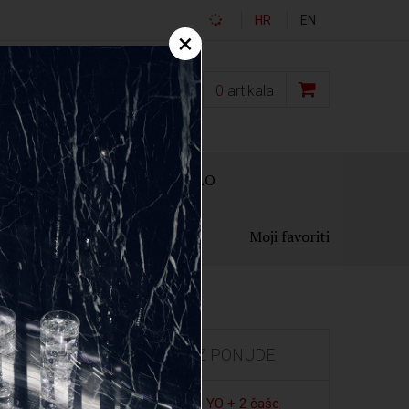
HR
EN
×
0,00
€
0
artikala
OKLON PAKIRANJA
OSTALO
Moji favoriti
IZDVOJENO IZ PONUDE