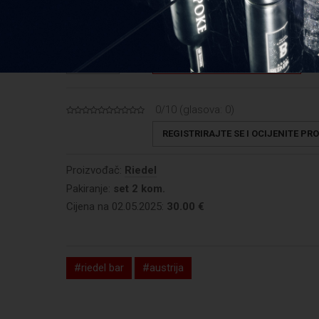
DODAJ U KOŠARICU
KOLIČINA
0/10 (glasova:
0
)
REGISTRIRAJTE SE I OCIJENITE PR
Proizvođač:
Riedel
Pakiranje:
set 2 kom.
Cijena na 02.05.2025:
30.00 €
#riedel bar
#austrija