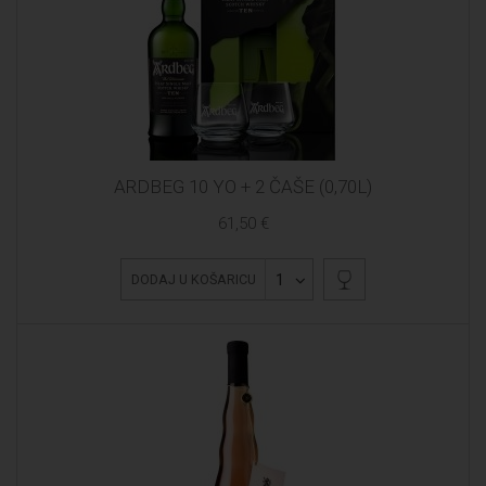
ARDBEG 10 YO + 2 ČAŠE (0,70L)
61,50 €
1
DODAJ U KOŠARICU