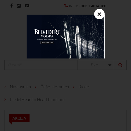
INFO:
+385 1 4814 168
×
EN
Sve
Naslovnica
Čaše i dekanteri
Riedel
Riedel Heart to Heart Pinot noir
AKCIJA