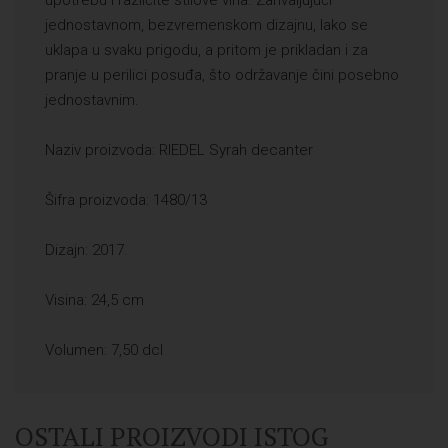
upotrebu i različite stilove vina. Zahvaljujući
jednostavnom, bezvremenskom dizajnu, lako se
uklapa u svaku prigodu, a pritom je prikladan i za
pranje u perilici posuđa, što održavanje čini posebno
jednostavnim.
Naziv proizvoda: RIEDEL Syrah decanter
Šifra proizvoda: 1480/13
Dizajn: 2017.
Visina: 24,5 cm
Volumen: 7,50 dcl
OSTALI PROIZVODI ISTOG