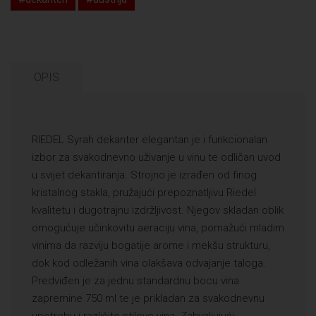
OPIS
RIEDEL Syrah dekanter elegantan je i funkcionalan
izbor za svakodnevno uživanje u vinu te odličan uvod
u svijet dekantiranja. Strojno je izrađen od finog
kristalnog stakla, pružajući prepoznatljivu Riedel
kvalitetu i dugotrajnu izdržljivost. Njegov skladan oblik
omogućuje učinkovitu aeraciju vina, pomažući mladim
vinima da razviju bogatije arome i mekšu strukturu,
dok kod odležanih vina olakšava odvajanje taloga.
Predviđen je za jednu standardnu bocu vina
zapremine 750 ml te je prikladan za svakodnevnu