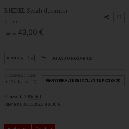
RIEDEL Syrah decanter
Austrija
43,00
€
Cijena:
DODAJ U KOŠARICU
KOLIČINA
REGISTRIRAJTE SE I OCIJENITE PROIZVOD
0/10 (glasova:
0
)
Proizvođač:
Riedel
Cijena na 02.05.2025:
40.00 €
#dekanteri
#austrija