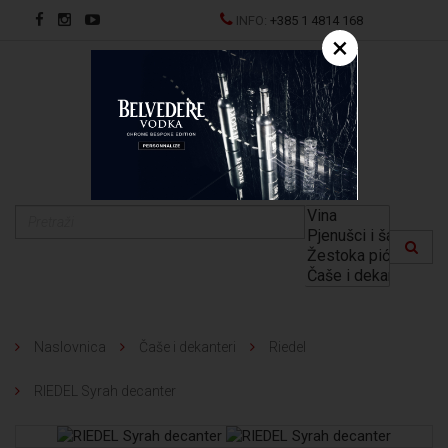
INFO:
+385 1 4814 168
×
EN
Naslovnica
Čaše i dekanteri
Riedel
RIEDEL Syrah decanter