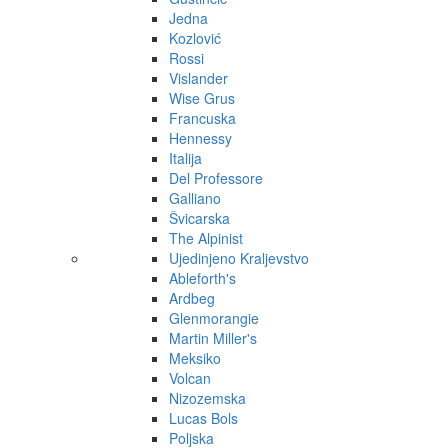
Jedna
Kozlović
Rossi
Vislander
Wise Grus
Francuska
Hennessy
Italija
Del Professore
Galliano
Švicarska
The Alpinist
Ujedinjeno Kraljevstvo
Ableforth's
Ardbeg
Glenmorangie
Martin Miller's
Meksiko
Volcan
Nizozemska
Lucas Bols
Poljska