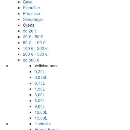
Cava
Pjenušac
Prosecco
Šampanjac
Cijena
do 20 €
20 € - 50 €
50 € - 100 €
100 € - 200 €
200 € - 500 €
od 500 €
Veličina boce
0,20L
0,375L
0,75L
1,50L
3,00L
6,00L
9,00L
12,00L
15,00L
Hrvatska
Arman Franc