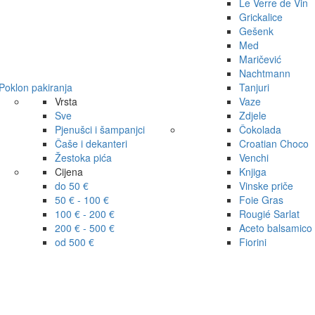
Le Verre de Vin
Grickalice
Gešenk
Med
Maričević
Nachtmann
Poklon pakiranja
Tanjuri
Vrsta
Vaze
Sve
Zdjele
Pjenušci i šampanjci
Čokolada
Čaše i dekanteri
Croatian Choco
Žestoka pića
Venchi
Cijena
Knjiga
do 50 €
Vinske priče
50 € - 100 €
Foie Gras
100 € - 200 €
Rougié Sarlat
200 € - 500 €
Aceto balsamico
od 500 €
Fiorini