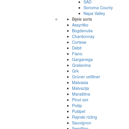
SAD
Sonoma County
Napa Valley
Bijele sorte
Assyritko
Bogdanuša
Chardonnay
Cortese
Debit
Fiano
Garganega
Graševina
Grk
Grüner veltliner
Malvasia
Malvazija
Maraština
Pinot sivi
Pošip
Pušipel
Rajnski rizling
Sauvignon
Semillion