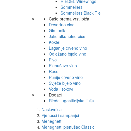
RIEDEL Winewings
Sommeliers
Sommeliers Black Tie
Čaše prema vrsti pića
Desertno vino
Gin tonik
Jako alkoholno piće
Koktel
Laganije crveno vino
Odležano bijelo vino
Pivo
Pjenušavo vino
Rose
Punije crveno vino
Svježe bijelo vino
Voda i sokovi
Dodaci
Riedel ugostiteljska linija
Naslovnica
Pjenušci i šampanjci
Meneghetti
Meneghetti pjenušac Classic