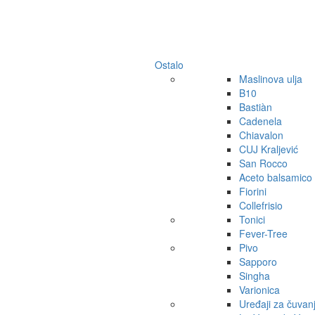
Ostalo
Maslinova ulja
B10
Bastiàn
Cadenela
Chiavalon
CUJ Kraljević
San Rocco
Aceto balsamico
Fiorini
Collefrisio
Tonici
Fever-Tree
Pivo
Sapporo
Singha
Varionica
Uređaji za čuvan