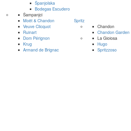
Španjolska
Bodegas Escudero
Šampanjci
Moët & Chandon
Spritz
Veuve Clicquot
Chandon
Ruinart
Chandon Garden S
Dom Pérignon
La Gioiosa
Krug
Hugo
Armand de Brignac
Spritzzoso