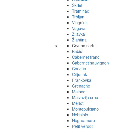
Škrlet
Traminac
Trbljan
Viognier
Vugava
Žilavka
Žlahtina
Crvene sorte
Babić
Cabernet franc
Cabernet sauvignon
Corvina
Crljenak
Frankovka
Grenache
Malbec
Malvazija crna
Merlot
Montepulciano
Nebbiolo
Negroamaro
Petit verdot