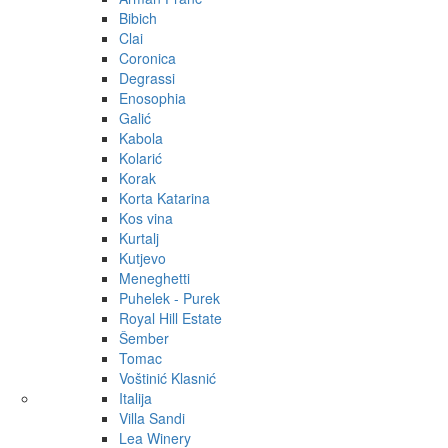
Bibich
Clai
Coronica
Degrassi
Enosophia
Galić
Kabola
Kolarić
Korak
Korta Katarina
Kos vina
Kurtalj
Kutjevo
Meneghetti
Puhelek - Purek
Royal Hill Estate
Šember
Tomac
Voštinić Klasnić
Italija
Villa Sandi
Lea Winery