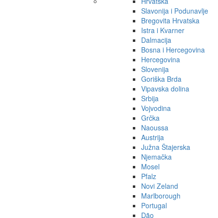
Hrvatska
Slavonija i Podunavlje
Bregovita Hrvatska
Istra i Kvarner
Dalmacija
Bosna i Hercegovina
Hercegovina
Slovenija
Goriška Brda
Vipavska dolina
Srbija
Vojvodina
Grčka
Naoussa
Austrija
Južna Štajerska
Njemačka
Mosel
Pfalz
Novi Zeland
Marlborough
Portugal
Dão