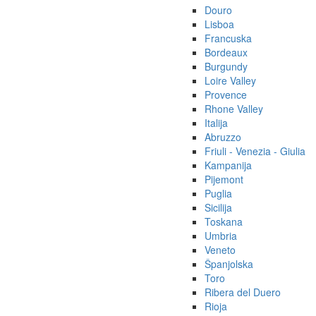
Douro
Lisboa
Francuska
Bordeaux
Burgundy
Loire Valley
Provence
Rhone Valley
Italija
Abruzzo
Friuli - Venezia - Giulia
Kampanija
Pijemont
Puglia
Sicilija
Toskana
Umbria
Veneto
Španjolska
Toro
Ribera del Duero
Rioja