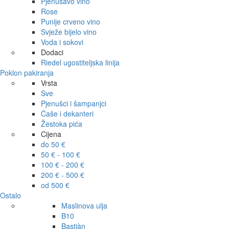
Pjenušavo vino
Rose
Punije crveno vino
Svježe bijelo vino
Voda i sokovi
Dodaci
Riedel ugostiteljska linija
Poklon pakiranja
Vrsta
Sve
Pjenušci i šampanjci
Čaše i dekanteri
Žestoka pića
Cijena
do 50 €
50 € - 100 €
100 € - 200 €
200 € - 500 €
od 500 €
Ostalo
Maslinova ulja
B10
Bastiàn