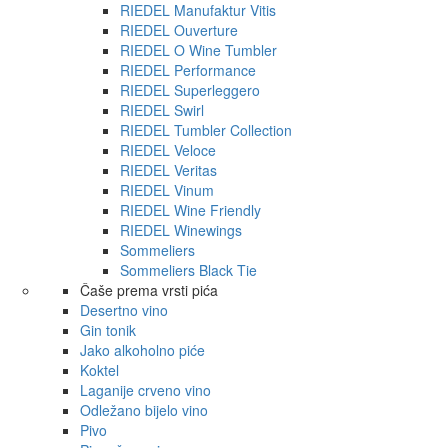
RIEDEL Manufaktur Vitis
RIEDEL Ouverture
RIEDEL O Wine Tumbler
RIEDEL Performance
RIEDEL Superleggero
RIEDEL Swirl
RIEDEL Tumbler Collection
RIEDEL Veloce
RIEDEL Veritas
RIEDEL Vinum
RIEDEL Wine Friendly
RIEDEL Winewings
Sommeliers
Sommeliers Black Tie
Čaše prema vrsti pića
Desertno vino
Gin tonik
Jako alkoholno piće
Koktel
Laganije crveno vino
Odležano bijelo vino
Pivo