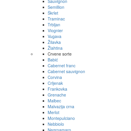
Sauvignon
Semillion
Škrlet
Traminac
Trbljan
Viognier
Vugava
Žilavka
Žlahtina
Crvene sorte
Babić
Cabernet franc
Cabernet sauvignon
Corvina
Crljenak
Frankovka
Grenache
Malbec
Malvazija crna
Merlot
Montepulciano
Nebbiolo
Negroamaro