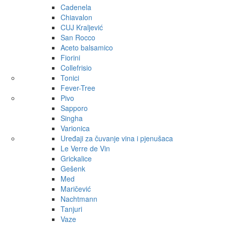
Cadenela
Chiavalon
CUJ Kraljević
San Rocco
Aceto balsamico
Fiorini
Collefrisio
Tonici
Fever-Tree
Pivo
Sapporo
Singha
Varionica
Uređaji za čuvanje vina i pjenušaca
Le Verre de Vin
Grickalice
Gešenk
Med
Maričević
Nachtmann
Tanjuri
Vaze