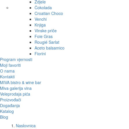
Zdjele
Čokolada
Croatian Choco
Venchi
Knjiga
Vinske priče
Foie Gras
Rougié Sarlat
Aceto balsamico
Fiorini
Program vjernosti
Moji favoriti
O nama
Kontakti
MIVA bistro & wine bar
Miva galerija vina
Veleprodaja pića
Proizvođači
Događanja
Katalog
Blog
Naslovnica