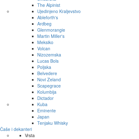
The Alpinist
Ujedinjeno Kraljevstvo
Ableforth's
Ardbeg
Glenmorangie
Martin Miller's
Meksiko
Volcan
Nizozemska
Lucas Bols
Poljska
Belvedere
Novi Zeland
Scapegrace
Kolumbija
Dictador
Kuba
Eminente
Japan
Tenjaku Whisky
Čaše i dekanteri
Vrsta