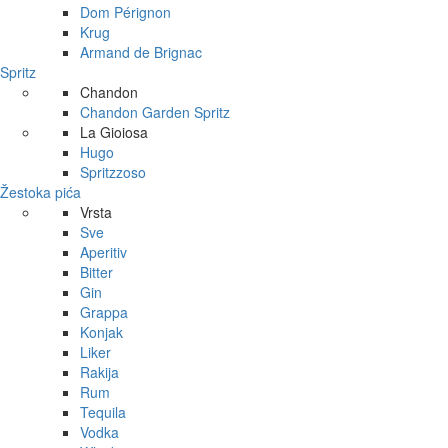
Dom Pérignon
Krug
Armand de Brignac
Spritz
Chandon
Chandon Garden Spritz
La Gioiosa
Hugo
Spritzzoso
Žestoka pića
Vrsta
Sve
Aperitiv
Bitter
Gin
Grappa
Konjak
Liker
Rakija
Rum
Tequila
Vodka