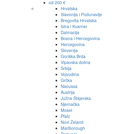
od 200 €
Hrvatska
Slavonija i Podunavlje
Bregovita Hrvatska
Istra i Kvarner
Dalmacija
Bosna i Hercegovina
Hercegovina
Slovenija
Goriška Brda
Vipavska dolina
Srbija
Vojvodina
Grčka
Naoussa
Austrija
Južna Štajerska
Njemačka
Mosel
Pfalz
Novi Zeland
Marlborough