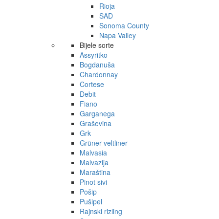
Rioja
SAD
Sonoma County
Napa Valley
Bijele sorte
Assyritko
Bogdanuša
Chardonnay
Cortese
Debit
Fiano
Garganega
Graševina
Grk
Grüner veltliner
Malvasia
Malvazija
Maraština
Pinot sivi
Pošip
Pušipel
Rajnski rizling