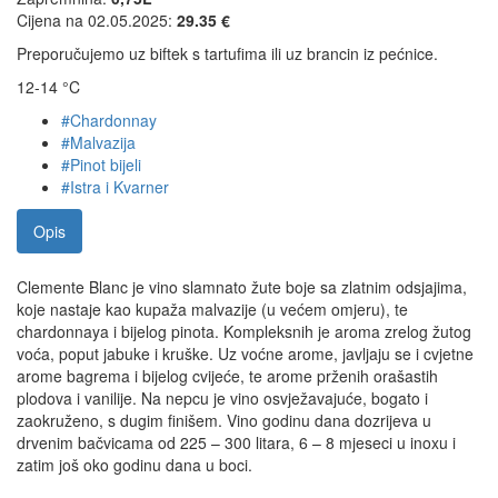
Cijena na 02.05.2025:
29.35 €
Preporučujemo uz biftek s tartufima ili uz brancin iz pećnice.
12-14 °C
#Chardonnay
#Malvazija
#Pinot bijeli
#Istra i Kvarner
Opis
Clemente Blanc je vino slamnato žute boje sa zlatnim odsjajima,
koje nastaje kao kupaža malvazije (u većem omjeru), te
chardonnaya i bijelog pinota. Kompleksnih je aroma zrelog žutog
voća, poput jabuke i kruške. Uz voćne arome, javljaju se i cvjetne
arome bagrema i bijelog cvijeće, te arome prženih orašastih
plodova i vanilije. Na nepcu je vino osvježavajuće, bogato i
zaokruženo, s dugim finišem. Vino godinu dana dozrijeva u
drvenim bačvicama od 225 – 300 litara, 6 – 8 mjeseci u inoxu i
zatim još oko godinu dana u boci.