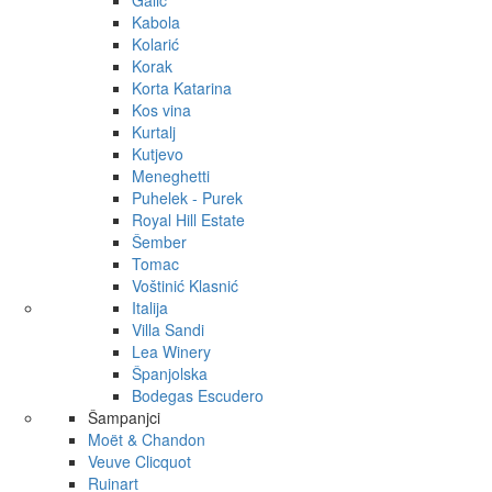
Galić
Kabola
Kolarić
Korak
Korta Katarina
Kos vina
Kurtalj
Kutjevo
Meneghetti
Puhelek - Purek
Royal Hill Estate
Šember
Tomac
Voštinić Klasnić
Italija
Villa Sandi
Lea Winery
Španjolska
Bodegas Escudero
Šampanjci
Moët & Chandon
Veuve Clicquot
Ruinart