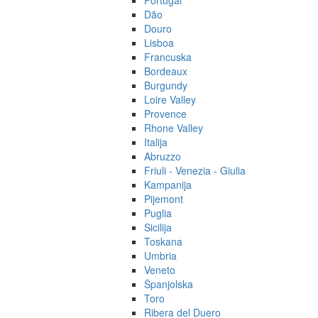
Portugal
Dão
Douro
Lisboa
Francuska
Bordeaux
Burgundy
Loire Valley
Provence
Rhone Valley
Italija
Abruzzo
Friuli - Venezia - Giulia
Kampanija
Pijemont
Puglia
Sicilija
Toskana
Umbria
Veneto
Španjolska
Toro
Ribera del Duero