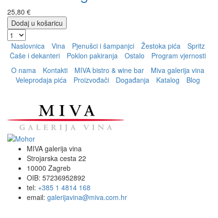
25,80 €
Dodaj u košaricu
Naslovnica
Vina
Pjenušci i šampanjci
Žestoka pića
Spritz
Čaše i dekanteri
Poklon pakiranja
Ostalo
Program vjernosti
O nama
Kontakti
MIVA bistro & wine bar
Miva galerija vina
Veleprodaja pića
Proizvođači
Događanja
Katalog
Blog
MIVA galerija vina
Strojarska cesta 22
10000 Zagreb
OIB: 57236952892
tel:
+385 1 4814 168
email:
galerijavina@miva.com.hr