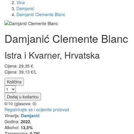
Vina
Damjanić
Damjanić Clemente Blanc
Damjanić Clemente Blanc
Istra i Kvarner, Hrvatska
Cijena:
29,35
€
Cijena: 39,13 €/L
Količina
Dodaj u košaricu
0/10 (glasova:
0
)
Registrirajte se i ocijenite proizvod
Vinarija:
Damjanić
Godina:
2022.
Alkohol:
13,5%
Zapremnina:
0,75L