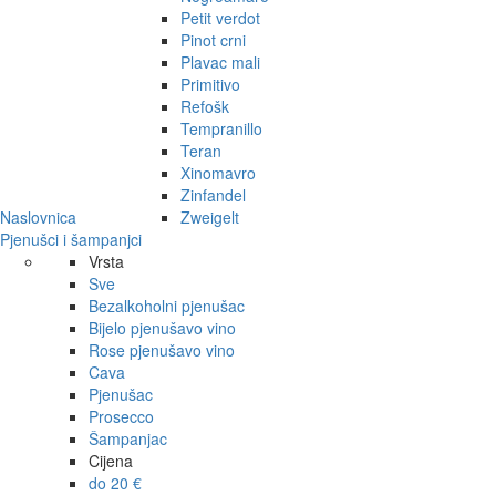
Petit verdot
Pinot crni
Plavac mali
Primitivo
Refošk
Tempranillo
Teran
Xinomavro
Zinfandel
Naslovnica
Zweigelt
Pjenušci i šampanjci
Vrsta
Sve
Bezalkoholni pjenušac
Bijelo pjenušavo vino
Rose pjenušavo vino
Cava
Pjenušac
Prosecco
Šampanjac
Cijena
do 20 €