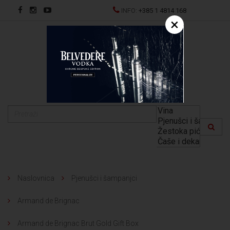
INFO:
+385 1 4814 168
×
EN
Naslovnica
Pjenušci i šampanjci
Armand de Brignac
Armand de Brignac Brut Gold Gift Box