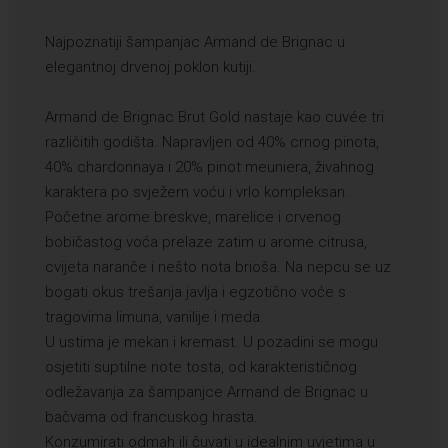
Najpoznatiji šampanjac Armand de Brignac u
elegantnoj drvenoj poklon kutiji.
Armand de Brignac Brut Gold nastaje kao cuvée tri
različitih godišta. Napravljen od 40% crnog pinota,
40% chardonnaya i 20% pinot meuniera, živahnog
karaktera po svježem voću i vrlo kompleksan.
Početne arome breskve, marelice i crvenog
bobičastog voća prelaze zatim u arome citrusa,
cvijeta naranče i nešto nota brioša. Na nepcu se uz
bogati okus trešanja javlja i egzotično voće s
tragovima limuna, vanilije i meda.
U ustima je mekan i kremast. U pozadini se mogu
osjetiti suptilne note tosta, od karakterističnog
odležavanja za šampanjce Armand de Brignac u
bačvama od francuskog hrasta.
Konzumirati odmah ili čuvati u idealnim uvjetima u