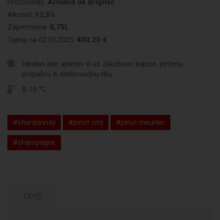
Proizvođač:
Armand de Brignac
Alkohol:
12,5%
Zapremnina:
0,75L
Cijena na 02.05.2025:
400.20 €
Idealan kao aperitiv ili uz Jakobove kapice, pečenu
prepelicu ili slatkovodnu ribu.
8-10 °C
#chardonnay
#pinot crni
#pinot meunier
#champagne
OPIS