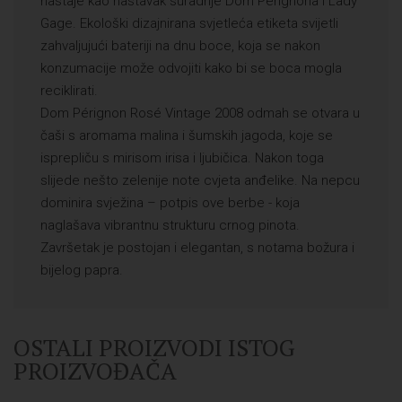
nastaje kao nastavak suradnje Dom Perignona i Lady
Gage. Ekološki dizajnirana svjetleća etiketa svijetli
zahvaljujući bateriji na dnu boce, koja se nakon
konzumacije može odvojiti kako bi se boca mogla
reciklirati.
Dom Pérignon Rosé Vintage 2008 odmah se otvara u
čaši s aromama malina i šumskih jagoda, koje se
isprepliču s mirisom irisa i ljubičica. Nakon toga
slijede nešto zelenije note cvjeta anđelike. Na nepcu
dominira svježina – potpis ove berbe - koja
naglašava vibrantnu strukturu crnog pinota.
Završetak je postojan i elegantan, s notama božura i
bijelog papra.
OSTALI PROIZVODI ISTOG
PROIZVOĐAČA