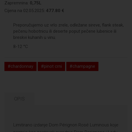
Zapremnina:
0,75L
Cijena na 02.05.2025:
477.80 €
Preporučujemo uz vrlo zrele, odležane sireve, flank steak,
pečenu hobotnicu ili deserte poput pečene lubenice ili
breskvi kuhanih u vinu.
8-12 °C
#chardonnay
#pinot crni
#champagne
OPIS
Limitirano izdanje Dom Pérignon Rosé Luminous koje