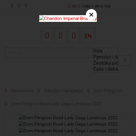
INFO:
+385 1 4814 168
×
EN
Naslovnica
Pjenušci i šampanjci
Dom Pérignon
Dom Pérignon Rosé Lady Gaga Luminous 2022