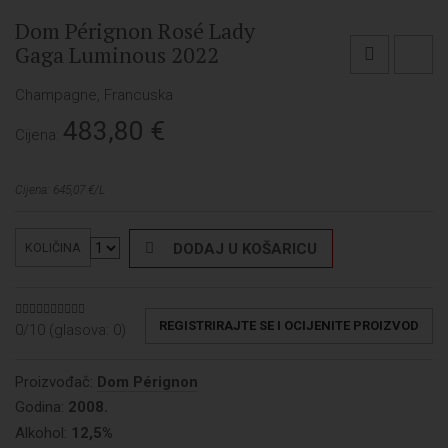
Dom Pérignon Rosé Lady
Gaga Luminous 2022
Champagne, Francuska
483,80
€
Cijena:
Cijena: 645,07 €/L
DODAJ U KOŠARICU
KOLIČINA
REGISTRIRAJTE SE I OCIJENITE PROIZVOD
0/10 (glasova:
0
)
Proizvođač:
Dom Pérignon
Godina:
2008.
Alkohol:
12,5%