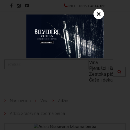
INFO:
+385 1 4814 168
×
EN
Naslovnica
Vina
Adžić
Adžić Graševina Izborna berba