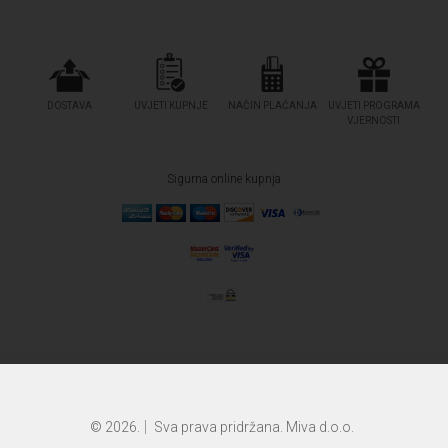
DOSTAVA
UVJETI KUPNJE
NAČIN PLAĆANJA
UVJETI PROGRAMA
VJERNOSTI
Sigurna online kupnja
© 2026.
Sva prava pridržana. Miva d.o.o.