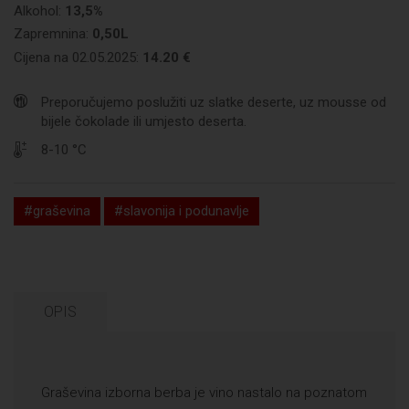
Alkohol:
13,5%
Zapremnina:
0,50L
Cijena na 02.05.2025:
14.20 €
Preporučujemo poslužiti uz slatke deserte, uz mousse od
bijele čokolade ili umjesto deserta.
8-10 °C
#graševina
#slavonija i podunavlje
OPIS
Graševina izborna berba je vino nastalo na poznatom