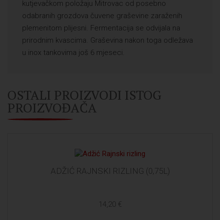
kutjevačkom položaju Mitrovac od posebno
odabranih grozdova čuvene graševine zaraženih
plemenitom plijesni. Fermentacija se odvijala na
prirodnim kvascima. Graševina nakon toga odležava
u inox tankovima još 6 mjeseci.
OSTALI PROIZVODI ISTOG
PROIZVOĐAČA
ADŽIĆ RAJNSKI RIZLING (0,75L)
14,20 €