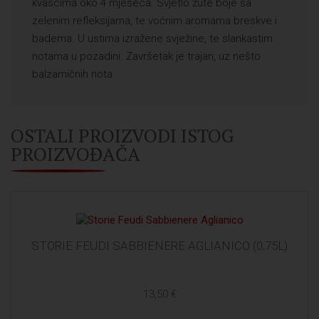
kvascima oko 4 mjeseca. Svjetlo žute boje sa
zelenim refleksijama, te voćnim aromama breskve i
badema. U ustima izražene svježine, te slankastim
notama u pozadini. Završetak je trajan, uz nešto
balzamičnih nota.
OSTALI PROIZVODI ISTOG
PROIZVOĐAČA
STORIE FEUDI SABBIENERE AGLIANICO (0,75L)
13,50 €