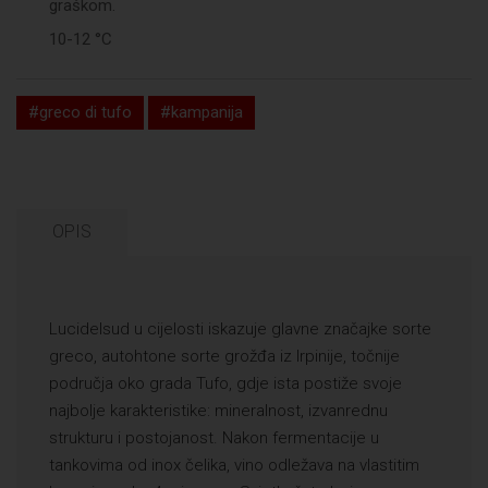
graškom.
10-12 °C
#greco di tufo
#kampanija
OPIS
Lucidelsud u cijelosti iskazuje glavne značajke sorte
greco, autohtone sorte grožđa iz Irpinije, točnije
područja oko grada Tufo, gdje ista postiže svoje
najbolje karakteristike: mineralnost, izvanrednu
strukturu i postojanost. Nakon fermentacije u
tankovima od inox čelika, vino odležava na vlastitim