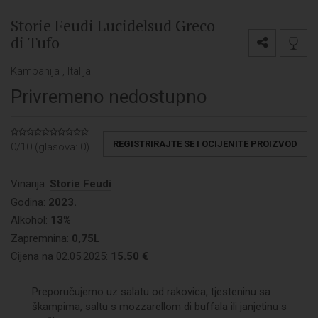
Storie Feudi Lucidelsud Greco
di Tufo
Kampanija , Italija
Privremeno nedostupno
REGISTRIRAJTE SE I OCIJENITE PROIZVOD
0/10 (glasova:
0
)
Vinarija:
Storie Feudi
Godina:
2023.
Alkohol:
13%
Zapremnina:
0,75L
Cijena na 02.05.2025:
15.50 €
Preporučujemo uz salatu od rakovica, tjesteninu sa
škampima, saltu s mozzarellom di buffala ili janjetinu s