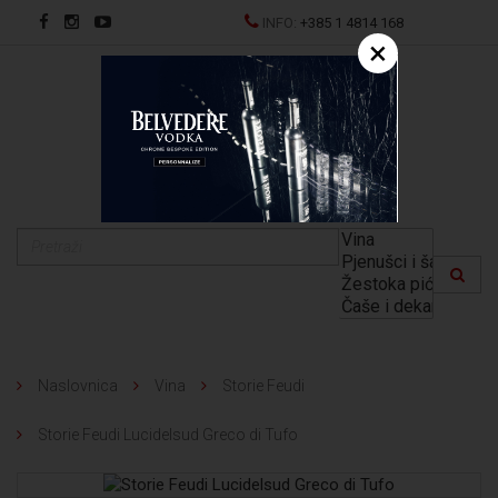
INFO:
+385 1 4814 168
×
EN
Naslovnica
Vina
Storie Feudi
Storie Feudi Lucidelsud Greco di Tufo