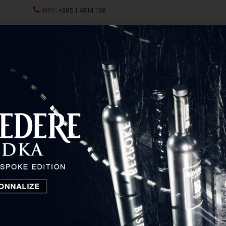
INFO:
+385 1 4814 168
JCI
SPRITZ
ŽESTOKA PIĆA
ČAŠE I DEKANTERI
P
DEL Veritas Sauvignon Blanc
RIEDEL Veritas Sauvignon
Blanc
Austrija