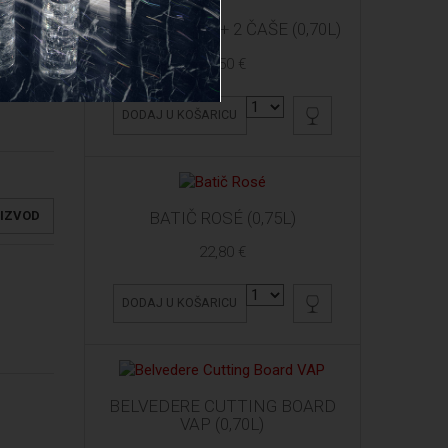
ARDBEG 10 YO + 2 ČAŠE (0,70L)
61,50 €
DODAJ U KOŠARICU
BATIČ ROSÉ (0,75L)
OIZVOD
22,80 €
DODAJ U KOŠARICU
BELVEDERE CUTTING BOARD
VAP (0,70L)