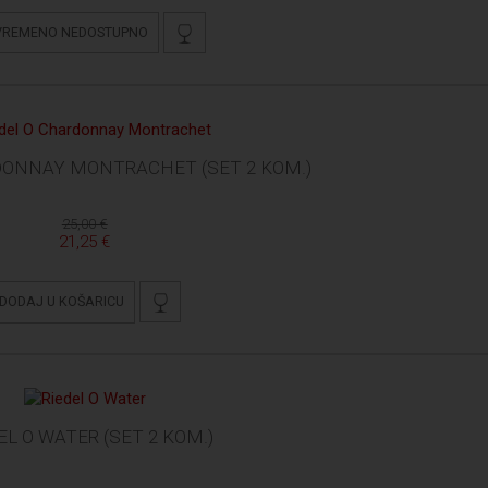
VREMENO NEDOSTUPNO
DONNAY MONTRACHET (SET 2 KOM.)
25,00 €
21,25 €
DODAJ U KOŠARICU
EL O WATER (SET 2 KOM.)