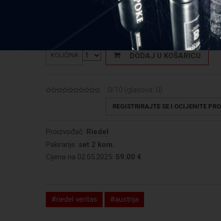
59,00
€
Cijena:
DODAJ U KOŠARICU
KOLIČINA
0/10 (glasova:
0
)
REGISTRIRAJTE SE I OCIJENITE PR
Proizvođač:
Riedel
Pakiranje:
set 2 kom.
Cijena na 02.05.2025:
59.00 €
#riedel veritas
#austrija