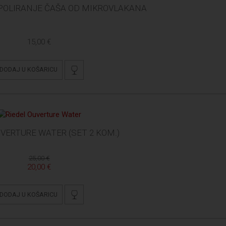
 POLIRANJE ČAŠA OD MIKROVLAKANA
15,00 €
DODAJ U KOŠARICU
UVERTURE WATER (SET 2 KOM.)
25,00 €
20,00 €
DODAJ U KOŠARICU