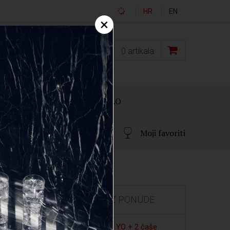
HR
EN
×
0,00
€
0
artikala
OKLON PAKIRANJA
OSTALO
Moji favoriti
IZDVOJENO IZ PONUDE