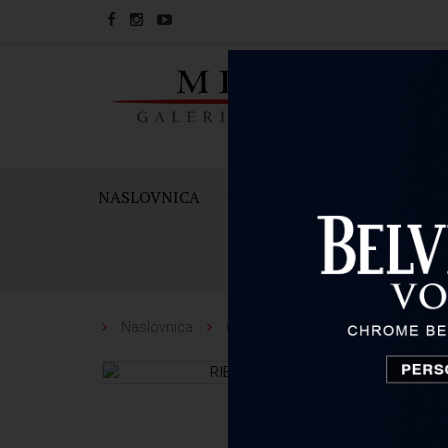
NASLOVNICA
VINA
PJENUŠCI I ŠAMPAN
Naslovnica
Čaše i dekanteri
Riedel
RIE