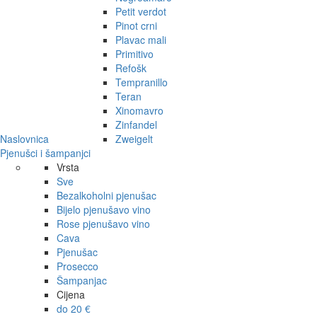
Petit verdot
Pinot crni
Plavac mali
Primitivo
Refošk
Tempranillo
Teran
Xinomavro
Zinfandel
Naslovnica
Zweigelt
Pjenušci i šampanjci
Vrsta
Sve
Bezalkoholni pjenušac
Bijelo pjenušavo vino
Rose pjenušavo vino
Cava
Pjenušac
Prosecco
Šampanjac
Cijena
do 20 €