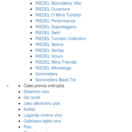
RIEDEL Manufaktur Vitis
RIEDEL Ouverture
RIEDEL O Wine Tumbler
RIEDEL Performance
RIEDEL Superleggero
RIEDEL Swirl
RIEDEL Tumbler Collection
RIEDEL Veloce
RIEDEL Veritas
RIEDEL Vinum
RIEDEL Wine Friendly
RIEDEL Winewings
Sommeliers
Sommeliers Black Tie
Čaše prema vrsti pića
Desertno vino
Gin tonik
Jako alkoholno piće
Koktel
Laganije crveno vino
Odležano bijelo vino
Pivo