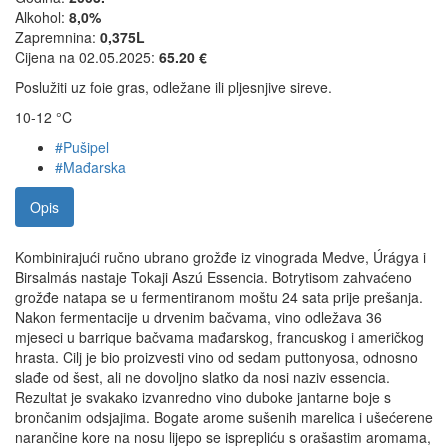
Alkohol:
8,0%
Zapremnina:
0,375L
Cijena na 02.05.2025:
65.20 €
Poslužiti uz foie gras, odležane ili pljesnjive sireve.
10-12 °C
#Pušipel
#Mađarska
Opis
Kombinirajući ručno ubrano grožđe iz vinograda Medve, Úrágya i
Birsalmás nastaje Tokaji Aszú Essencia. Botrytisom zahvaćeno
grožđe natapa se u fermentiranom moštu 24 sata prije prešanja.
Nakon fermentacije u drvenim bačvama, vino odležava 36
mjeseci u barrique bačvama mađarskog, francuskog i američkog
hrasta. Cilj je bio proizvesti vino od sedam puttonyosa, odnosno
slađe od šest, ali ne dovoljno slatko da nosi naziv essencia.
Rezultat je svakako izvanredno vino duboke jantarne boje s
brončanim odsjajima. Bogate arome sušenih marelica i ušećerene
narančine kore na nosu lijepo se isprepliću s orašastim aromama,