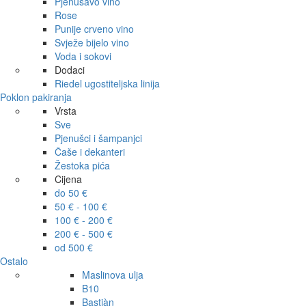
Pjenušavo vino
Rose
Punije crveno vino
Svježe bijelo vino
Voda i sokovi
Dodaci
Riedel ugostiteljska linija
Poklon pakiranja
Vrsta
Sve
Pjenušci i šampanjci
Čaše i dekanteri
Žestoka pića
Cijena
do 50 €
50 € - 100 €
100 € - 200 €
200 € - 500 €
od 500 €
Ostalo
Maslinova ulja
B10
Bastiàn