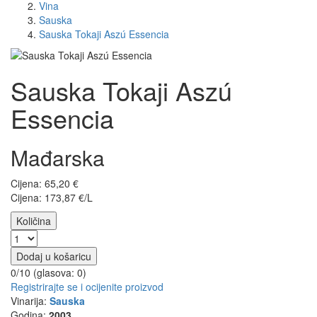
Vina
Sauska
Sauska Tokaji Aszú Essencia
Sauska Tokaji Aszú
Essencia
Mađarska
Cijena:
65,20
€
Cijena: 173,87 €/L
Količina
Dodaj u košaricu
0/10 (glasova:
0
)
Registrirajte se i ocijenite proizvod
Vinarija:
Sauska
Godina:
2003.