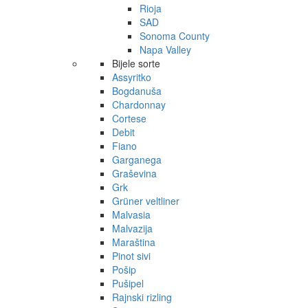
Rioja
SAD
Sonoma County
Napa Valley
Bijele sorte
Assyritko
Bogdanuša
Chardonnay
Cortese
Debit
Fiano
Garganega
Graševina
Grk
Grüner veltliner
Malvasia
Malvazija
Maraština
Pinot sivi
Pošip
Pušipel
Rajnski rizling