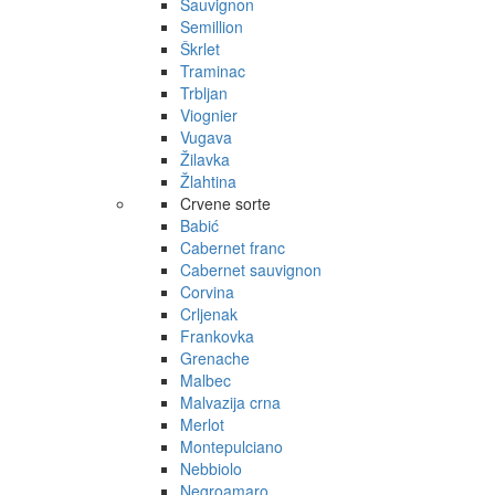
Sauvignon
Semillion
Škrlet
Traminac
Trbljan
Viognier
Vugava
Žilavka
Žlahtina
Crvene sorte
Babić
Cabernet franc
Cabernet sauvignon
Corvina
Crljenak
Frankovka
Grenache
Malbec
Malvazija crna
Merlot
Montepulciano
Nebbiolo
Negroamaro