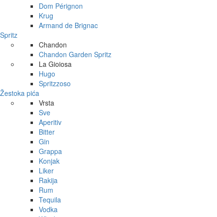
Dom Pérignon
Krug
Armand de Brignac
Spritz
Chandon
Chandon Garden Spritz
La Gioiosa
Hugo
Spritzzoso
Žestoka pića
Vrsta
Sve
Aperitiv
Bitter
Gin
Grappa
Konjak
Liker
Rakija
Rum
Tequila
Vodka