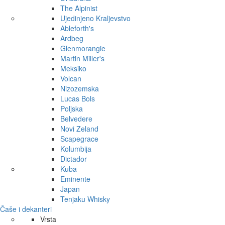
The Alpinist
Ujedinjeno Kraljevstvo
Ableforth's
Ardbeg
Glenmorangie
Martin Miller's
Meksiko
Volcan
Nizozemska
Lucas Bols
Poljska
Belvedere
Novi Zeland
Scapegrace
Kolumbija
Dictador
Kuba
Eminente
Japan
Tenjaku Whisky
Čaše i dekanteri
Vrsta