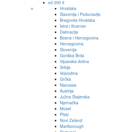
od 200 €
Hrvatska
Slavonija i Podunavlje
Bregovita Hrvatska
Istra i Kvarner
Dalmacija
Bosna i Hercegovina
Hercegovina
Slovenija
Goriška Brda
Vipavska dolina
Srbija
Vojvodina
Grčka
Naoussa
Austrija
Južna Štajerska
Njemačka
Mosel
Pfalz
Novi Zeland
Marlborough