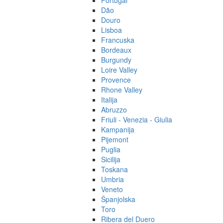
Portugal
Dão
Douro
Lisboa
Francuska
Bordeaux
Burgundy
Loire Valley
Provence
Rhone Valley
Italija
Abruzzo
Friuli - Venezia - Giulia
Kampanija
Pijemont
Puglia
Sicilija
Toskana
Umbria
Veneto
Španjolska
Toro
Ribera del Duero