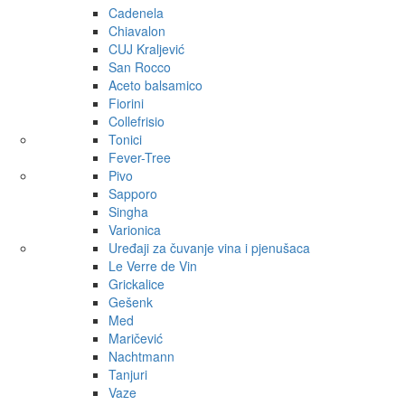
Cadenela
Chiavalon
CUJ Kraljević
San Rocco
Aceto balsamico
Fiorini
Collefrisio
Tonici
Fever-Tree
Pivo
Sapporo
Singha
Varionica
Uređaji za čuvanje vina i pjenušaca
Le Verre de Vin
Grickalice
Gešenk
Med
Maričević
Nachtmann
Tanjuri
Vaze