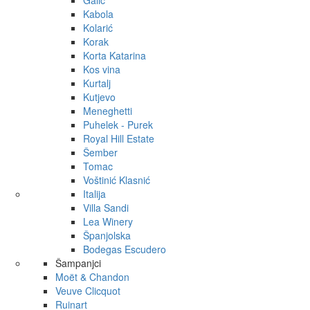
Galić
Kabola
Kolarić
Korak
Korta Katarina
Kos vina
Kurtalj
Kutjevo
Meneghetti
Puhelek - Purek
Royal Hill Estate
Šember
Tomac
Voštinić Klasnić
Italija
Villa Sandi
Lea Winery
Španjolska
Bodegas Escudero
Šampanjci
Moët & Chandon
Veuve Clicquot
Ruinart