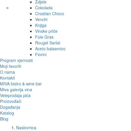
Zdjele
Čokolada
Croatian Choco
Venchi
Knjiga
Vinske priče
Foie Gras
Rougié Sarlat
Aceto balsamico
Fiorini
Program vjernosti
Moji favoriti
O nama
Kontakti
MIVA bistro & wine bar
Miva galerija vina
Veleprodaja pića
Proizvođači
Događanja
Katalog
Blog
Naslovnica