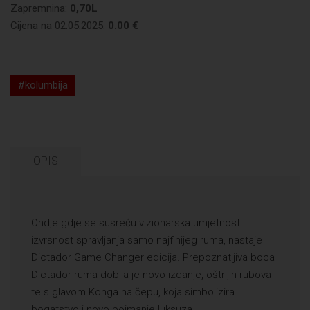
Zapremnina:
0,70L
Cijena na 02.05.2025:
0.00 €
#kolumbija
OPIS
Ondje gdje se susreću vizionarska umjetnost i
izvrsnost spravljanja samo najfinijeg ruma, nastaje
Dictador Game Changer edicija. Prepoznatljiva boca
Dictador ruma dobila je novo izdanje, oštrijih rubova
te s glavom Konga na čepu, koja simbolizira
bogatstvo i novo poimanje luksuza.