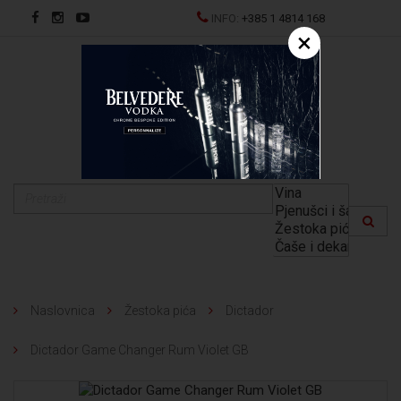
INFO:
+385 1 4814 168
×
EN
Naslovnica
Žestoka pića
Dictador
Dictador Game Changer Rum Violet GB