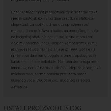
Baza Dictador ruma je takozvani med šećerne trske,
rijedak sastojak koji rumu daje prirodonu slatkoću i
slojevitost, za razliku od rumova spravljenih od
melase. Rum odležava u bačvama američkog hrasta
na karipskoj obali, a blag utjecaj blizine mora i soli
daje mu posebnu notu. Raspon komponenti u rumu
je dvadeset godina (najstarija je iz 1999. godine), a
njihov spoj daje rumu bogate arome tropskog voća,
karamele i tamne čokolade. Na nosu dominiraju note
karamele, narančine kore i klinčića. Nepce je bogato i
izbalansirano, arome orašida prati nota meda i
sušenog voća. Dugotrajnog, ugodnog i slatkog
završetka.
OSTALI PROIZVODI ISTOG