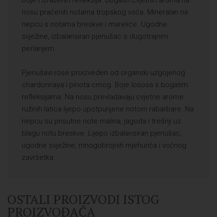
nosu praćenih notama tropskog voća. Mineralan na
nepcu s notama breskve i marelice. Ugodne
svježine, izbalansiran pjenušac s dugotrajnim
perlanjem.
Pjenušavi rose proizveden od organski uzgojenog
chardonnaya i pinota crnog. Boje lososa s bogatim
refleksijama. Na nosu prevladavaju cvjetne arome
ružinih latica lijepo upotpunjene notom rabarbare. Na
nepcu su prisutne note malina, jagoda i trešnji uz
blagu notu breskve. Lijepo izbalansiran pjenušac,
ugodne svježine, mnogobrojnih mjehurića i voćnog
završetka.
OSTALI PROIZVODI ISTOG
PROIZVOĐAČA