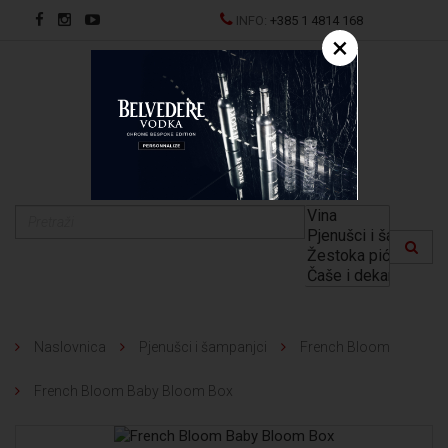
INFO:
+385 1 4814 168
×
EN
Naslovnica
Pjenušci i šampanjci
French Bloom
French Bloom Baby Bloom Box