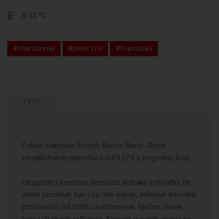
8-10 °C
#chardonnay
#pinot crni
#francuska
OPIS
Poklon pakiranje French Bloom Blanc i Rosé
bezalkoholnih pjenušaca od 0,375l u prigodnoj kutiji.
Elegantan i svestran pjenušac jednako prihvatljiv za
velike proslave, kao i za one manje, intimnije trenutke,
proizveden od 100% chardonnaya. Nježne zlatne
boje i izraženih refleksija. Bogatih cvjetnih aroma na