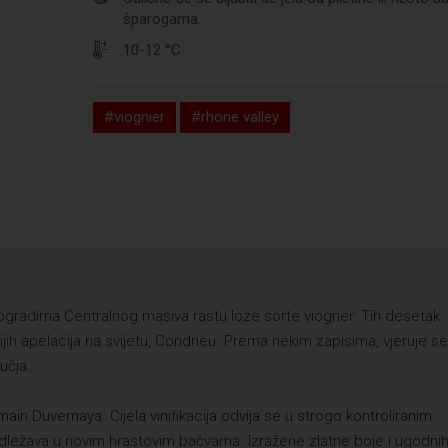
šparogama.
10-12 °C
#viognier
#rhone valley
nogradima Centralnog masiva rastu loze sorte viogner. Tih desetak
ih apelacija na svijetu, Condrieu. Prema nekim zapisima, vjeruje se
učja.
in Duvernaya. Cijela vinifikacija odvija se u strogo kontroliranim
odležava u novim hrastovim bačvama. Izražene zlatne boje i ugodni