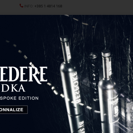
INFO:
+385 1 4814 168
JCI
SPRITZ
ŽESTOKA PIĆA
ČAŠE I DEKANTERI
P
main Duvernay Magnificant Condrieu
Romain Duvernay
Magnificant Condrieu
Rhone Valley, Francuska