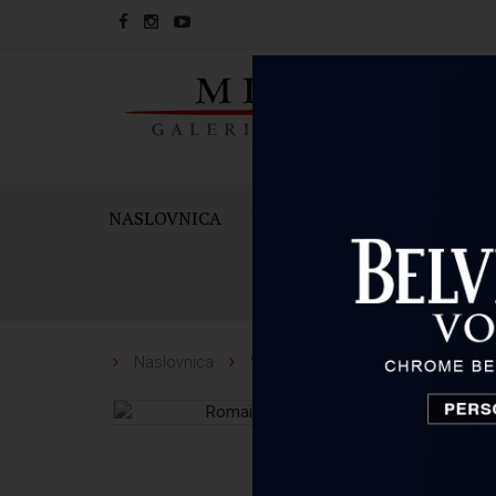
NASLOVNICA
VINA
PJENUŠCI I ŠAMPAN
Naslovnica
Vina
Romain Duvernay
Ro