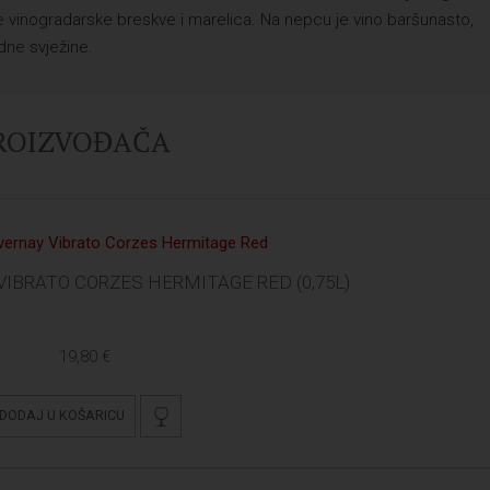
te vinogradarske breskve i marelica. Na nepcu je vino baršunasto,
dne svježine.
PROIZVOĐAČA
IBRATO CORZES HERMITAGE RED (0,75L)
19,80 €
DODAJ U KOŠARICU