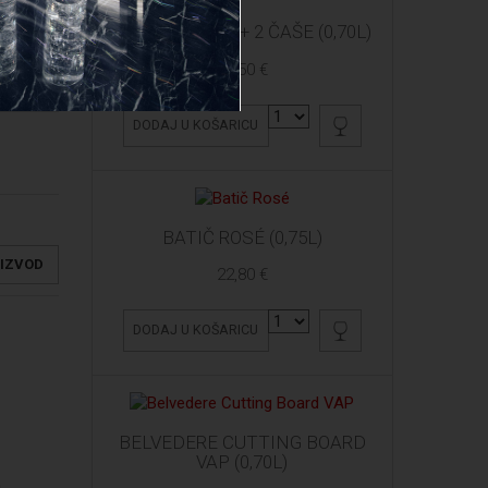
ARDBEG 10 YO + 2 ČAŠE (0,70L)
61,50 €
DODAJ U KOŠARICU
BATIČ ROSÉ (0,75L)
OIZVOD
22,80 €
DODAJ U KOŠARICU
BELVEDERE CUTTING BOARD
VAP (0,70L)
a