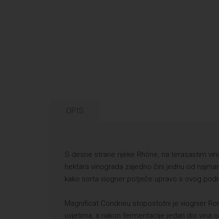
OPIS
S desne strane rijeke Rhône, na terasastim vi
hektara vinograda zajedno čini jednu od najmanj
kako sorta viogner potječe upravo s ovog podr
Magnificat Condrieu stopostotni je viognier Roma
uvjetima, a nakon fermentacije jedan dio vina 