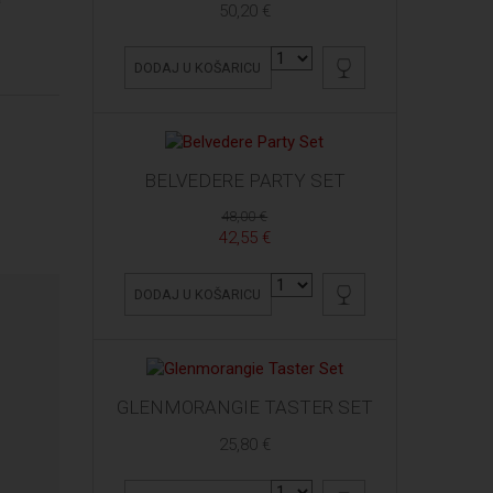
50,20 €
DODAJ U KOŠARICU
BELVEDERE PARTY SET
48,00 €
42,55 €
DODAJ U KOŠARICU
GLENMORANGIE TASTER SET
25,80 €
h