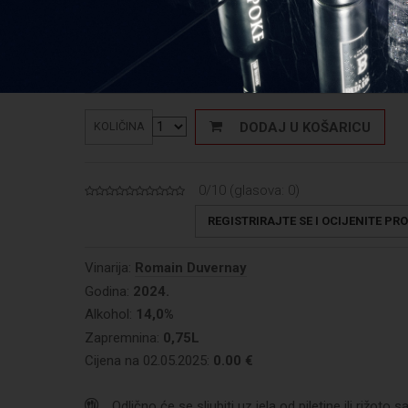
47,80
€
Cijena:
Cijena: 63,73 €/L
DODAJ U KOŠARICU
KOLIČINA
0/10 (glasova:
0
)
REGISTRIRAJTE SE I OCIJENITE PR
Vinarija:
Romain Duvernay
Godina:
2024.
Alkohol:
14,0%
Zapremnina:
0,75L
Cijena na 02.05.2025:
0.00 €
Odlično će se sljubiti uz jela od piletine ili rižoto s