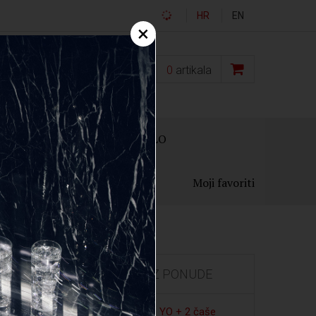
HR
EN
×
0,00
€
0
artikala
OKLON PAKIRANJA
OSTALO
Moji favoriti
IZDVOJENO IZ PONUDE