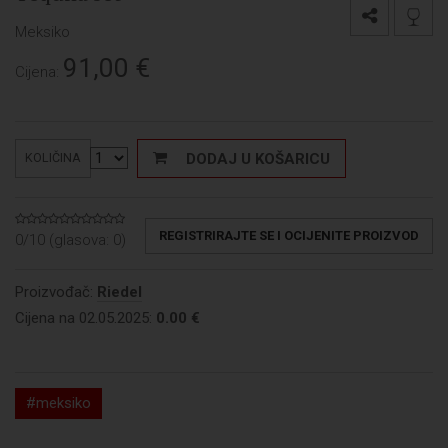
Meksiko
91,00
€
Cijena:
DODAJ U KOŠARICU
KOLIČINA
REGISTRIRAJTE SE I OCIJENITE PROIZVOD
0/10 (glasova:
0
)
Proizvođač:
Riedel
Cijena na 02.05.2025:
0.00 €
#meksiko