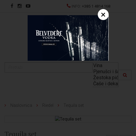
INFO:
+385 1 4814 168
×
EN
Naslovnica
Riedel
Tequila set
Tequila set