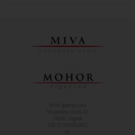
MIVA galerija vina
Strojarska cesta 22
10000 Zagreb
OIB: 57236952892
tel: