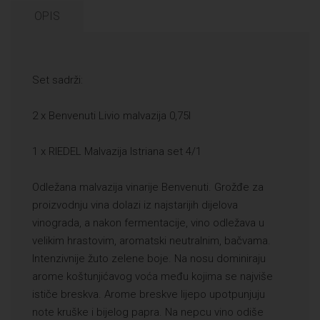
OPIS
Set sadrži:
2 x Benvenuti Livio malvazija 0,75l
1 x RIEDEL Malvazija Istriana set 4/1
Odležana malvazija vinarije Benvenuti. Grožđe za
proizvodnju vina dolazi iz najstarijih dijelova
vinograda, a nakon fermentacije, vino odležava u
velikim hrastovim, aromatski neutralnim, bačvama.
Intenzivnije žuto zelene boje. Na nosu dominiraju
arome koštunjićavog voća među kojima se najviše
ističe breskva. Arome breskve lijepo upotpunjuju
note kruške i bijelog papra. Na nepcu vino odiše