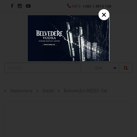
INFO:
+385 1 4814 168
×
EN
Sve
Naslovnica
Riedel
Benvenuti x RIEDEL Set