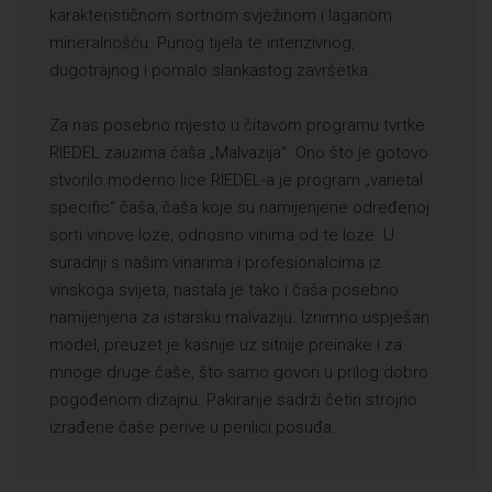
karakterističnom sortnom svježinom i laganom
mineralnošću. Punog tijela te intenzivnog,
dugotrajnog i pomalo slankastog završetka.
Za nas posebno mjesto u čitavom programu tvrtke
RIEDEL zauzima čaša „Malvazija“. Ono što je gotovo
stvorilo moderno lice RIEDEL-a je program „varietal
specific“ čaša, čaša koje su namijenjene određenoj
sorti vinove loze, odnosno vinima od te loze. U
suradnji s našim vinarima i profesionalcima iz
vinskoga svijeta, nastala je tako i čaša posebno
namijenjena za istarsku malvaziju. Iznimno uspješan
model, preuzet je kasnije uz sitnije preinake i za
mnoge druge čaše, što samo govori u prilog dobro
pogođenom dizajnu. Pakiranje sadrži četiri strojno
izrađene čaše perive u perilici posuđa.