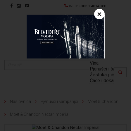
INFO:
+385 1 4814 168
×
EN
Naslovnica
Pjenušci i šampanjci
Moët & Chandon
Moët & Chandon Nectar Impérial