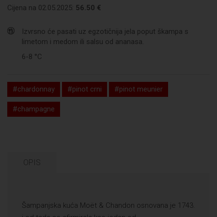
Cijena na 02.05.2025:
56.50 €
Izvrsno će pasati uz egzotičnija jela poput škampa s
limetom i medom ili salsu od ananasa.
6-8 °C
#chardonnay
#pinot crni
#pinot meunier
#champagne
OPIS
Šampanjska kuća Moët & Chandon osnovana je 1743.