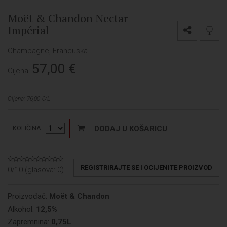
Moët & Chandon Nectar
Impérial
Champagne, Francuska
57,00
€
Cijena:
Cijena: 76,00 €/L
DODAJ U KOŠARICU
KOLIČINA
REGISTRIRAJTE SE I OCIJENITE PROIZVOD
0/10 (glasova:
0
)
Proizvođač:
Moët & Chandon
Alkohol:
12,5%
Zapremnina:
0,75L