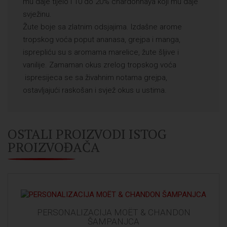
mu daje tijelo i 10 do 20% chardonnaya koji mu daje
svježinu.
Žute boje sa zlatnim odsjajima. Izdašne arome
tropskog voća poput ananasa, grejpa i manga,
isprepliću su s aromama marelice, žute šljive i
vanilije. Zamaman okus zrelog tropskog voća
ispresijeca se sa živahnim notama grejpa,
ostavljajući raskošan i svjež okus u ustima.
OSTALI PROIZVODI ISTOG
PROIZVOĐAČA
PERSONALIZACIJA MOËT & CHANDON
ŠAMPANJCA