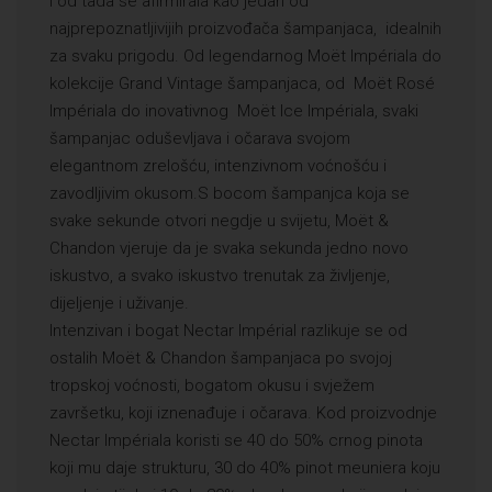
i od tada se afirmirala kao jedan od
najprepoznatljivijih proizvođača šampanjaca, idealnih
za svaku prigodu. Od legendarnog Moët Impériala do
kolekcije Grand Vintage šampanjaca, od Moët Rosé
Impériala do inovativnog Moët Ice Impériala, svaki
šampanjac oduševljava i očarava svojom
elegantnom zrelošću, intenzivnom voćnošću i
zavodljivim okusom.S bocom šampanjca koja se
svake sekunde otvori negdje u svijetu, Moët &
Chandon vjeruje da je svaka sekunda jedno novo
iskustvo, a svako iskustvo trenutak za življenje,
dijeljenje i uživanje.
Intenzivan i bogat Nectar Impérial razlikuje se od
ostalih Moët & Chandon šampanjaca po svojoj
tropskoj voćnosti, bogatom okusu i svježem
završetku, koji iznenađuje i očarava. Kod proizvodnje
Nectar Impériala koristi se 40 do 50% crnog pinota
koji mu daje strukturu, 30 do 40% pinot meuniera koju